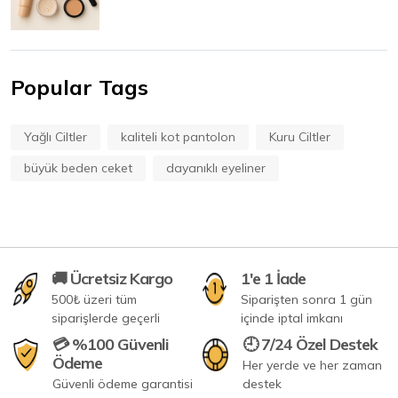
Popular Tags
Yağlı Ciltler
kaliteli kot pantolon
Kuru Ciltler
büyük beden ceket
dayanıklı eyeliner
🚚 Ücretsiz Kargo
1'e 1 İade
500₺ üzeri tüm
Siparişten sonra 1 gün
siparişlerde geçerli
içinde iptal imkanı
💳 %100 Güvenli
🕘 7/24 Özel Destek
Ödeme
Her yerde ve her zaman
Güvenli ödeme garantisi
destek