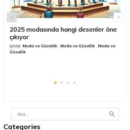
2025 modasında hangi desenler öne
E
çıkıyor
2
içinde
Moda ve Güzellik
,
Moda ve Güzellik
,
Moda ve
iç
Güzellik
G
Categories