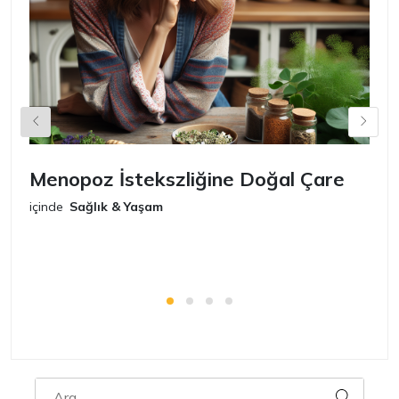
Menopoz İstekszliğine Doğal Çare
S
içinde
Sağlık & Yaşam
iç