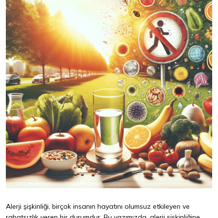
Alerji şişkinliği, birçok insanın hayatını olumsuz etkileyen ve
rahatsızlık veren bir durumdur. Bu yazımızda, alerji şişkinliğine