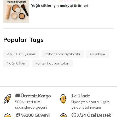
Yağlı ciltler için makyaj ürünleri
Popular Tags
AMC Gel Eyeliner
rahat spor ayakkabı
şık elbise
Yağlı Ciltler
kaliteli kot pantolon
🚚 Ücretsiz Kargo
1'e 1 İade
500₺ üzeri tüm
Siparişten sonra 1 gün
siparişlerde geçerli
içinde iptal imkanı
💳 %100 Güvenli
🕘 7/24 Özel Destek