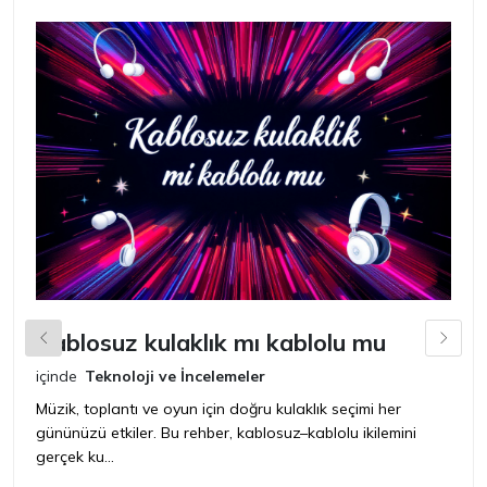
Kablosuz kulaklık mı kablolu mu
L
içinde
Teknoloji ve İncelemeler
iç
Müzik, toplantı ve oyun için doğru kulaklık seçimi her
Ye
gününüzü etkiler. Bu rehber, kablosuz–kablolu ikilemini
ya
gerçek ku...