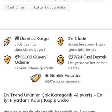
Yağlı Ciltler
kaliteli kot pantolon
🚚 Ücretsiz Kargo
1'e 1 İade
500₺ üzeri tüm
Siparişten sonra 1 gün
siparişlerde geçerli
içinde iptal imkanı
💳 %100 Güvenli
🕘 7/24 Özel Destek
Ödeme
Her yerde ve her zaman
Güvenli ödeme garantisi
destek
🔥 Günlük Fırsatlar
%50'e varan indirimler
En Trend Ürünler Çok Kategorili Alışveriş – En
İyi Fiyatlar | Kapış Kapış Gidio
gidio.com, moda, elektronik, kozmetik, ev & yaşam