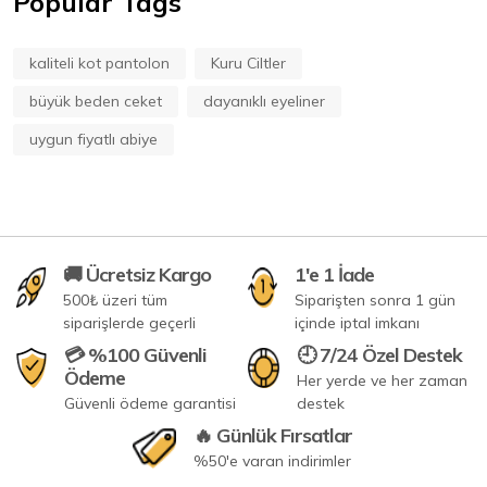
Popular Tags
kaliteli kot pantolon
Kuru Ciltler
büyük beden ceket
dayanıklı eyeliner
uygun fiyatlı abiye
🚚 Ücretsiz Kargo
1'e 1 İade
500₺ üzeri tüm
Siparişten sonra 1 gün
siparişlerde geçerli
içinde iptal imkanı
💳 %100 Güvenli
🕘 7/24 Özel Destek
Ödeme
Her yerde ve her zaman
Güvenli ödeme garantisi
destek
🔥 Günlük Fırsatlar
%50'e varan indirimler