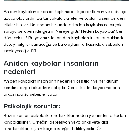
Aniden kaybolan insanlar, toplumda sıkça rastlanan ve oldukça
üzücü olaylardır. Bu tür vakalar, aileler ve toplum üzerinde derin
etkiler bırakır. Bir insanın bir anda ortadan kaybolması, birçok
soruyu beraberinde getirir: Nereye gitti? Neden kayboldu? Geri
dönecek mi? Bu yazımızda, aniden kaybolan insanlar hakkında
detaylı bilgiler sunacağız ve bu olayların arkasındaki sebepleri
inceleyeceğiz. 🕵️‍♂️
Aniden kaybolan insanların
nedenleri
Aniden kaybolan insanların nedenleri çeşitlidir ve her durum
kendine özgü faktörlere sahiptir. Genellikle bu kaybolmaların
arkasında şu sebepler yatar:
Psikolojik sorunlar:
Bazı insanlar, psikolojik rahatsızlıklar nedeniyle aniden ortadan
kaybolabilirler. Örneğin, depresyon veya anksiyete gibi
rahatsızlıklar, kişinin kaçma isteğini tetikleyebilir. 😔