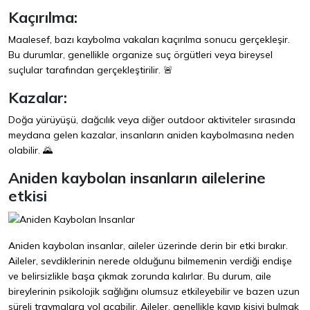
Kaçırılma:
Maalesef, bazı kaybolma vakaları kaçırılma sonucu gerçekleşir.
Bu durumlar, genellikle organize suç örgütleri veya bireysel
suçlular tarafından gerçekleştirilir. 🚨
Kazalar:
Doğa yürüyüşü, dağcılık veya diğer outdoor aktiviteler sırasında
meydana gelen kazalar, insanların aniden kaybolmasına neden
olabilir. 🌄
Aniden kaybolan insanların ailelerine
etkisi
Aniden kaybolan insanlar, aileler üzerinde derin bir etki bırakır.
Aileler, sevdiklerinin nerede olduğunu bilmemenin verdiği endişe
ve belirsizlikle başa çıkmak zorunda kalırlar. Bu durum, aile
bireylerinin psikolojik sağlığını olumsuz etkileyebilir ve bazen uzun
süreli travmalara yol açabilir. Aileler, genellikle kayıp kişiyi bulmak