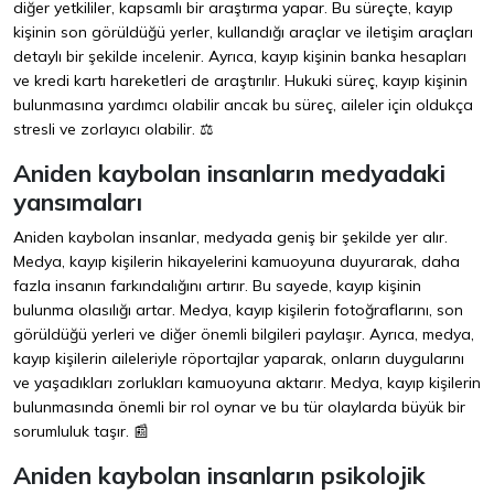
diğer yetkililer, kapsamlı bir araştırma yapar. Bu süreçte, kayıp
kişinin son görüldüğü yerler, kullandığı araçlar ve iletişim araçları
detaylı bir şekilde incelenir. Ayrıca, kayıp kişinin banka hesapları
ve kredi kartı hareketleri de araştırılır. Hukuki süreç, kayıp kişinin
bulunmasına yardımcı olabilir ancak bu süreç, aileler için oldukça
stresli ve zorlayıcı olabilir. ⚖️
Aniden kaybolan insanların medyadaki
yansımaları
Aniden kaybolan insanlar, medyada geniş bir şekilde yer alır.
Medya, kayıp kişilerin hikayelerini kamuoyuna duyurarak, daha
fazla insanın farkındalığını artırır. Bu sayede, kayıp kişinin
bulunma olasılığı artar. Medya, kayıp kişilerin fotoğraflarını, son
görüldüğü yerleri ve diğer önemli bilgileri paylaşır. Ayrıca, medya,
kayıp kişilerin aileleriyle röportajlar yaparak, onların duygularını
ve yaşadıkları zorlukları kamuoyuna aktarır. Medya, kayıp kişilerin
bulunmasında önemli bir rol oynar ve bu tür olaylarda büyük bir
sorumluluk taşır. 📰
Aniden kaybolan insanların psikolojik