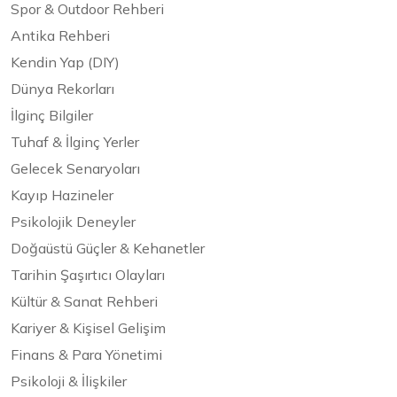
Spor & Outdoor Rehberi
Antika Rehberi
Kendin Yap (DIY)
Dünya Rekorları
İlginç Bilgiler
Tuhaf & İlginç Yerler
Gelecek Senaryoları
Kayıp Hazineler
Psikolojik Deneyler
Doğaüstü Güçler & Kehanetler
Tarihin Şaşırtıcı Olayları
Kültür & Sanat Rehberi
Kariyer & Kişisel Gelişim
Finans & Para Yönetimi
Psikoloji & İlişkiler