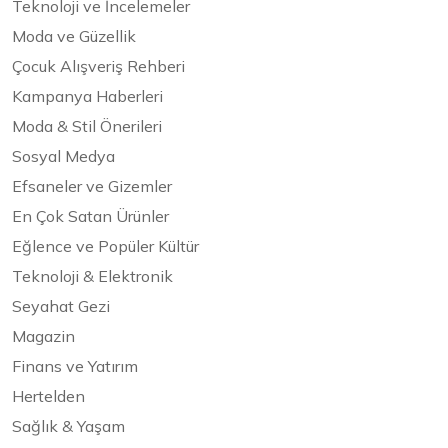
Teknoloji ve İncelemeler
Moda ve Güzellik
Çocuk Alışveriş Rehberi
Kampanya Haberleri
Moda & Stil Önerileri
Sosyal Medya
Efsaneler ve Gizemler
En Çok Satan Ürünler
Eğlence ve Popüler Kültür
Teknoloji & Elektronik
Seyahat Gezi
Magazin
Finans ve Yatırım
Hertelden
Sağlık & Yaşam