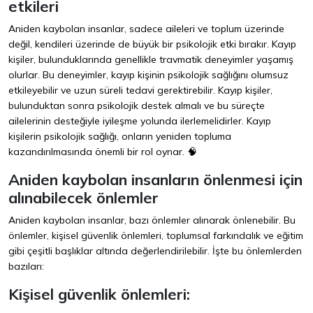
etkileri
Aniden kaybolan insanlar, sadece aileleri ve toplum üzerinde
değil, kendileri üzerinde de büyük bir psikolojik etki bırakır. Kayıp
kişiler, bulunduklarında genellikle travmatik deneyimler yaşamış
olurlar. Bu deneyimler, kayıp kişinin psikolojik sağlığını olumsuz
etkileyebilir ve uzun süreli tedavi gerektirebilir. Kayıp kişiler,
bulunduktan sonra psikolojik destek almalı ve bu süreçte
ailelerinin desteğiyle iyileşme yolunda ilerlemelidirler. Kayıp
kişilerin psikolojik sağlığı, onların yeniden topluma
kazandırılmasında önemli bir rol oynar. 🧠
Aniden kaybolan insanların önlenmesi için
alınabilecek önlemler
Aniden kaybolan insanlar, bazı önlemler alınarak önlenebilir. Bu
önlemler, kişisel güvenlik önlemleri, toplumsal farkındalık ve eğitim
gibi çeşitli başlıklar altında değerlendirilebilir. İşte bu önlemlerden
bazıları:
Kişisel güvenlik önlemleri: