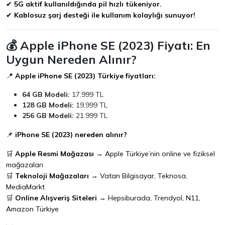
✔
5G aktif kullanıldığında pil hızlı tükeniyor.
✔
Kablosuz şarj desteği ile kullanım kolaylığı sunuyor!
💰 Apple iPhone SE (2023) Fiyatı: En
Uygun Nereden Alınır?
📍
Apple iPhone SE (2023) Türkiye fiyatları:
64 GB Modeli:
17.999 TL
128 GB Modeli:
19.999 TL
256 GB Modeli:
21.999 TL
📌
iPhone SE (2023) nereden alınır?
🛒
Apple Resmi Mağazası
→ Apple Türkiye’nin online ve fiziksel
mağazaları
🛒
Teknoloji Mağazaları
→ Vatan Bilgisayar, Teknosa,
MediaMarkt
🛒
Online Alışveriş Siteleri
→ Hepsiburada, Trendyol, N11,
Amazon Türkiye