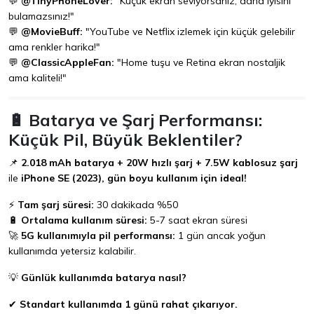
💬
@TinyPhoneLover:
"Küçük ekran seviyorsanız, daha iyisini
bulamazsınız!"
💬
@MovieBuff:
"YouTube ve Netflix izlemek için küçük gelebilir
ama renkler harika!"
💬
@ClassicAppleFan:
"Home tuşu ve Retina ekran nostaljik
ama kaliteli!"
🔋 Batarya ve Şarj Performansı:
Küçük Pil, Büyük Beklentiler?
📌
2.018 mAh batarya + 20W hızlı şarj + 7.5W kablosuz şarj
ile
iPhone SE (2023), gün boyu kullanım için ideal!
⚡
Tam şarj süresi:
30 dakikada %50
🔋
Ortalama kullanım süresi:
5-7 saat ekran süresi
🚀
5G kullanımıyla pil performansı:
1 gün ancak yoğun
kullanımda yetersiz kalabilir.
💡
Günlük kullanımda batarya nasıl?
✔
Standart kullanımda 1 günü rahat çıkarıyor.