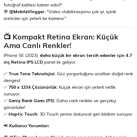
fotoğraf kalitesi tatmin edici!"
💬
@MobileVlogger:
"Video stabilizasyonu çok iyi, içerik
üreticiler için yeterli bir kamera."
📺 Kompakt Retina Ekran: Küçük
Ama Canlı Renkler!
iPhone SE (2023),
daha küçük bir ekran tercih edenler için
4.7
inç Retina IPS LCD
panel ile geliyor.
✅
True Tone Teknolojisi:
Göz yorgunluğunu azaltan doğal renk
dengesi!
✅
750 x 1334 Çözünürlük:
Küçük ekran için yeterli netlik
sunuyor.
✅
Geniş Renk Gamı (P3):
Daha canlı renkler ve gerçekçi
görüntüler!
✅
Haptic Touch:
3D Touch yerine dokunsal geri bildirim sunuyor.
📢
Kullanıcı Yorumları: