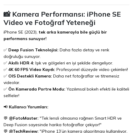
📸 Kamera Performansı: iPhone SE
Video ve Fotoğraf Yeteneği
iPhone SE (2023),
tek arka kamerayla bile güçlü bir
performans sunuyor!
✅
Deep Fusion Teknolojisi:
Daha fazla detay ve renk
doğruluğu sunuyor.
✅
Akıllı HDR 4:
Işık ve gölgeleri en iyi şekilde dengeliyor.
✅
4K 60 FPS Video Kaydı:
Profesyonel düzeyde video çekimleri!
✅
OIS Destekli Kamera:
Daha net fotoğraflar ve titremesiz
videolar.
✅
Ön Kamerada Portre Modu:
Yazılımsal bokeh efekti ile kaliteli
selfieler!
📢
Kullanıcı Yorumları:
💬
@FotoMaster:
"Tek lensli olmasına rağmen Smart HDR ve
Deep Fusion sayesinde harika fotoğraflar çekiyor!"
💬
@TechReview:
"iPhone 13’ün kamera algoritması kullanılıyor,