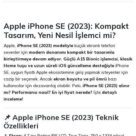
Apple iPhone SE (2023): Kompakt
Tasarım, Yeni Nesil İşlemci mi?
Apple,
iPhone SE (2023) modeliyle
küçük ekranlı telefon
sevenler için
modern donanımı kompakt bir tasarımla
birleştirmeye devam ediyor.
Güçlü A15 Bionic işlemcisi, klasik
Home tuşu ve uzun süreli iOS güncelleme desteğiyle
iPhone
SE, uygun fiyatlı Apple ekosistemine giriş yapmak isteyenler için
cazip bir seçenek. Ancak
ekran boyutu ve pil ömrü
bazı
kullanıcılar için dezavantaj olabilir. Peki,
iPhone SE (2023) alınır
mı? Performansı nasıl? En iyi fiyat nerede?
İşte
detaylı
inceleme!
📌 Apple iPhone SE (2023) Teknik
Özellikleri
📱
Ekran:
4.7 inç Retina IPS LCD, True Tone, 750 x 1334 piksel