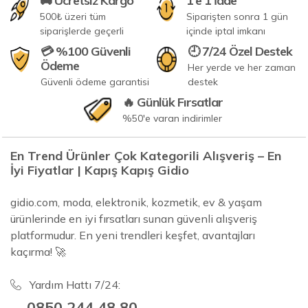
🚚 Ücretsiz Kargo
1'e 1 İade
500₺ üzeri tüm
Siparişten sonra 1 gün
siparişlerde geçerli
içinde iptal imkanı
💳 %100 Güvenli
🕘 7/24 Özel Destek
Ödeme
Her yerde ve her zaman
Güvenli ödeme garantisi
destek
🔥 Günlük Fırsatlar
%50'e varan indirimler
En Trend Ürünler Çok Kategorili Alışveriş – En
İyi Fiyatlar | Kapış Kapış Gidio
gidio.com, moda, elektronik, kozmetik, ev & yaşam
ürünlerinde en iyi fırsatları sunan güvenli alışveriş
platformudur. En yeni trendleri keşfet, avantajları
kaçırma! 🚀
Yardım Hattı 7/24:
0850 244 48 80