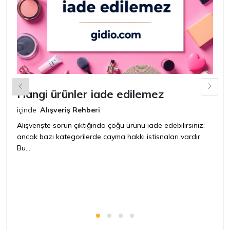
Hangi ürünler iade edilemez
G
n
içinde
Alışveriş Rehberi
iç
Alışverişte sorun çıktığında çoğu ürünü iade edebilirsiniz;
ancak bazı kategorilerde cayma hakkı istisnaları vardır.
İ
Bu...
ür
bir