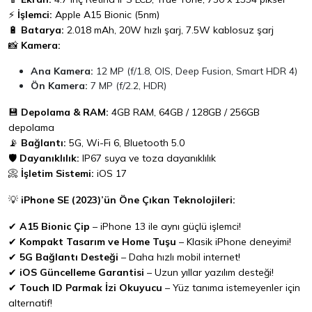
⚡
İşlemci:
Apple A15 Bionic (5nm)
🔋
Batarya:
2.018 mAh, 20W hızlı şarj, 7.5W kablosuz şarj
📸
Kamera:
Ana Kamera:
12 MP (f/1.8, OIS, Deep Fusion, Smart HDR 4)
Ön Kamera:
7 MP (f/2.2, HDR)
💾
Depolama & RAM:
4GB RAM, 64GB / 128GB / 256GB
depolama
📡
Bağlantı:
5G, Wi-Fi 6, Bluetooth 5.0
🛡️
Dayanıklılık:
IP67 suya ve toza dayanıklılık
📀
İşletim Sistemi:
iOS 17
💡
iPhone SE (2023)’ün Öne Çıkan Teknolojileri:
✔
A15 Bionic Çip
– iPhone 13 ile aynı güçlü işlemci!
✔
Kompakt Tasarım ve Home Tuşu
– Klasik iPhone deneyimi!
✔
5G Bağlantı Desteği
– Daha hızlı mobil internet!
✔
iOS Güncelleme Garantisi
– Uzun yıllar yazılım desteği!
✔
Touch ID Parmak İzi Okuyucu
– Yüz tanıma istemeyenler için
alternatif!