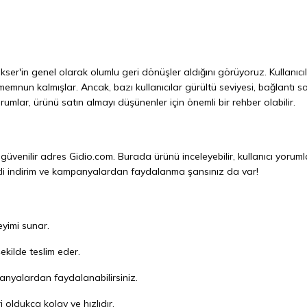
kser'in genel olarak olumlu geri dönüşler aldığını görüyoruz. Kullanıcıl
memnun kalmışlar. Ancak, bazı kullanıcılar gürültü seviyesi, bağlantı so
umlar, ürünü satın almayı düşünenler için önemli bir rehber olabilir.
n güvenilir adres
Gidio.com
. Burada ürünü inceleyebilir, kullanıcı yoruml
eşitli indirim ve kampanyalardan faydalanma şansınız da var!
neyimi sunar.
şekilde teslim eder.
panyalardan faydalanabilirsiniz.
 oldukça kolay ve hızlıdır.