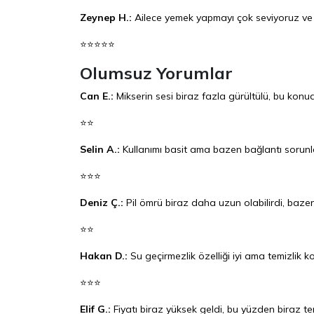
Zeynep H.:
Ailece yemek yapmayı çok seviyoruz ve 
⭐⭐⭐⭐⭐
Olumsuz Yorumlar
Can E.:
Mikserin sesi biraz fazla gürültülü, bu konu
⭐⭐
Selin A.:
Kullanımı basit ama bazen bağlantı sorunla
⭐⭐⭐
Deniz Ç.:
Pil ömrü biraz daha uzun olabilirdi, bazen
⭐⭐
Hakan D.:
Su geçirmezlik özelliği iyi ama temizlik 
⭐⭐⭐
Elif G.:
Fiyatı biraz yüksek geldi, bu yüzden biraz te