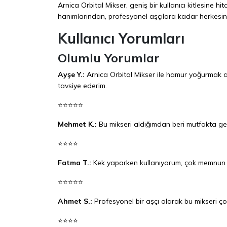
Arnica Orbital Mikser, geniş bir kullanıcı kitlesin
hanımlarından, profesyonel aşçılara kadar herkesin 
Kullanıcı Yorumları
Olumlu Yorumlar
Ayşe Y.:
Arnica Orbital Mikser ile hamur yoğurmak ar
tavsiye ederim.
⭐⭐⭐⭐⭐
Mehmet K.:
Bu mikseri aldığımdan beri mutfakta ge
⭐⭐⭐⭐
Fatma T.:
Kek yaparken kullanıyorum, çok memnun ka
⭐⭐⭐⭐⭐
Ahmet S.:
Profesyonel bir aşçı olarak bu mikseri çok
⭐⭐⭐⭐