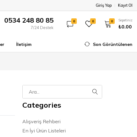
Giriş Yap
Kayıt Ol
0534 248 80 85
Sepetiniz
0
0
0
₺0.00
7/24 Destek
er
İletişim
Son Görüntülenen
Categories
Alışveriş Rehberi
En İyi Ürün Listeleri