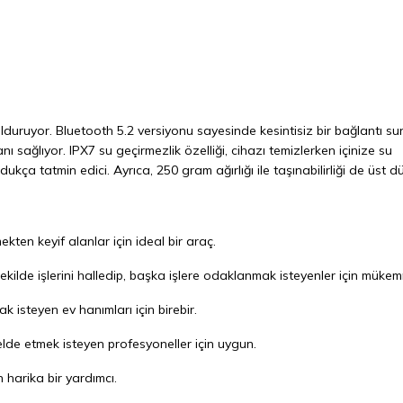
dolduruyor. Bluetooth 5.2 versiyonu sayesinde kesintisiz bir bağlantı su
ı sağlıyor. IPX7 su geçirmezlik özelliği, cihazı temizlerken içinize su
kça tatmin edici. Ayrıca, 250 gram ağırlığı ile taşınabilirliği de üst 
kten keyif alanlar için ideal bir araç.
r şekilde işlerini halledip, başka işlere odaklanmak isteyenler için mükem
k isteyen ev hanımları için birebir.
 elde etmek isteyen profesyoneller için uygun.
 harika bir yardımcı.