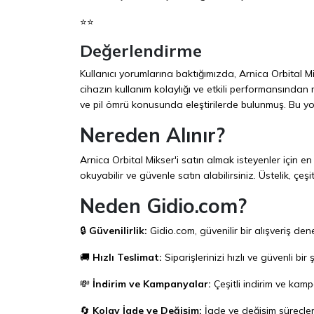
⭐⭐
Değerlendirme
Kullanıcı yorumlarına baktığımızda, Arnica Orbital Mi
cihazın kullanım kolaylığı ve etkili performansından 
ve pil ömrü konusunda eleştirilerde bulunmuş. Bu yor
Nereden Alınır?
Arnica Orbital Mikser'i satın almak isteyenler için e
okuyabilir ve güvenle satın alabilirsiniz. Üstelik, ç
Neden Gidio.com?
🔒
Güvenilirlik:
Gidio.com
, güvenilir bir alışveriş de
🚚
Hızlı Teslimat:
Siparişlerinizi hızlı ve güvenli bir 
💸
İndirim ve Kampanyalar:
Çeşitli indirim ve kam
🔄
Kolay İade ve Değişim:
İade ve değişim süreçleri