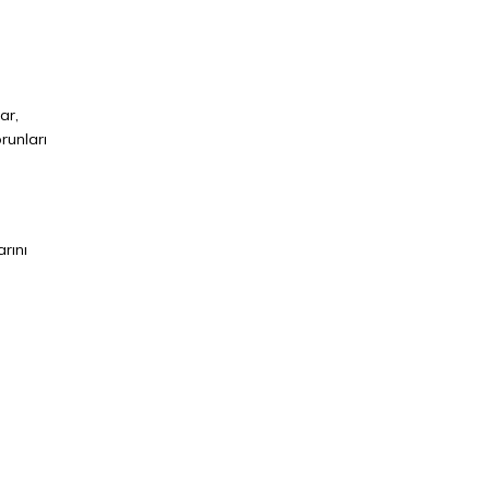
ar,
runları
arını