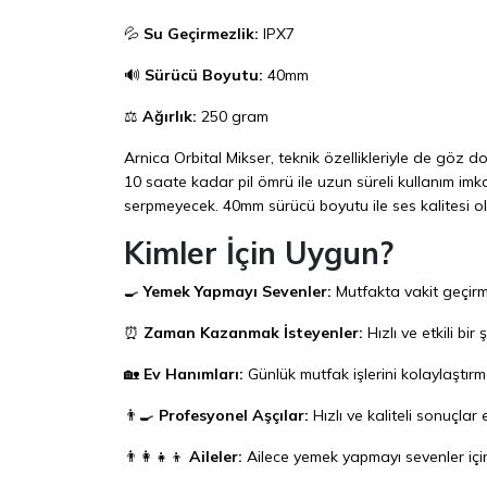
💦
Su Geçirmezlik:
IPX7
🔊
Sürücü Boyutu:
40mm
⚖️
Ağırlık:
250 gram
Arnica Orbital Mikser, teknik özellikleriyle de göz 
10 saate kadar pil ömrü ile uzun süreli kullanım imkan
serpmeyecek. 40mm sürücü boyutu ile ses kalitesi oldu
Kimler İçin Uygun?
🍳
Yemek Yapmayı Sevenler:
Mutfakta vakit geçirme
⏰
Zaman Kazanmak İsteyenler:
Hızlı ve etkili bi
🏡
Ev Hanımları:
Günlük mutfak işlerini kolaylaştırma
👨‍🍳
Profesyonel Aşçılar:
Hızlı ve kaliteli sonuçlar
👨‍👩‍👧‍👦
Aileler:
Ailece yemek yapmayı sevenler için