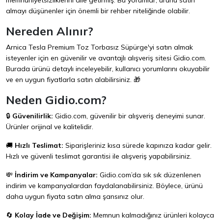
memnuniyetsizliklerini dile getirmiş. Bu yorumlar, ürünü satın
almayı düşünenler için önemli bir rehber niteliğinde olabilir.
Nereden Alınır?
Arnica Tesla Premium Toz Torbasız Süpürge'yi satın almak
isteyenler için en güvenilir ve avantajlı alışveriş sitesi
Gidio.com
.
Burada ürünü detaylı inceleyebilir, kullanıcı yorumlarını okuyabilir
ve en uygun fiyatlarla satın alabilirsiniz. 🎁
Neden Gidio.com?
🔒
Güvenilirlik:
Gidio.com
, güvenilir bir alışveriş deneyimi sunar.
Ürünler orijinal ve kalitelidir.
🚚
Hızlı Teslimat:
Siparişleriniz kısa sürede kapınıza kadar gelir.
Hızlı ve güvenli teslimat garantisi ile alışveriş yapabilirsiniz.
💸
İndirim ve Kampanyalar:
Gidio.com
’da sık sık düzenlenen
indirim ve kampanyalardan faydalanabilirsiniz. Böylece, ürünü
daha uygun fiyata satın alma şansınız olur.
🔄
Kolay İade ve Değişim:
Memnun kalmadığınız ürünleri kolayca