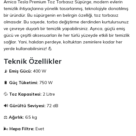
Arnica Tesla Premium Toz Torbasız Süpürge, modern evlerin
temizlik ihtiyaçlarına yönelik tasarlanmış, teknolojiyle donatılmış
bir üründür. Bu süpürgenin en belirgin özelliği, toz torbasız
olmasıdır. Bu sayede, torba değiştirme derdinden kurtulursunuz
ve çevreye duyarlı bir temizlik yapabilirsiniz. Ayrıca, güçlü emiş
gücü ve çeşitli aksesuarları ile her türlü yüzeyde etkili bir temizlik
sağlar. Yani, halıdan perdeye, koltuktan zeminlere kadar her
yerde kullanabilirsiniz! 💪
Teknik Özellikler
📡
Emiş Gücü:
400 W
🔋
Güç Tüketimi:
750 W
💦
Toz Kapasitesi:
2 Litre
🔊
Gürültü Seviyesi:
72 dB
⚖️
Ağırlık:
6.5 kg
🌬️
Hepa Filtre:
Evet