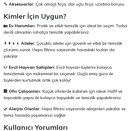
🔧
Aksesuarlar:
Çok amaçlı fırça, dar uçlu fırça, uzatma borusu
Kimler İçin Uygun?
🏡
Ev Hanımları:
Pratik ve etkili temizlik için ideal bir seçim. Torba
derdi olmadan rahatça temizlik yapabilirsiniz.
👨‍👩‍👧‍👦
Aileler:
Çocuklu aileler için güvenli ve etkili bir temizlik
çözümü sunar. Hepa filtresi sayesinde havadaki tozları da
yakalar.
🐶
Evcil Hayvan Sahipleri:
Evcil hayvan tüylerini kolayca
temizlemek için mükemmel bir seçenek. Güçlü emiş gücü ile
tüylerden kurtulmak artık çok kolay!
🏢
Ofis Çalışanları:
Küçük ofislerde kullanım için ideal. Hafif ve
taşınabilir yapısı ile kolayca taşıyabilir ve temizlik yapabilirsiniz.
🌿
Alerjisi Olanlar:
Hepa filtresi sayesinde alerjenleri yakalar ve
temiz havada yaşamanızı sağlar.
Kullanıcı Yorumları