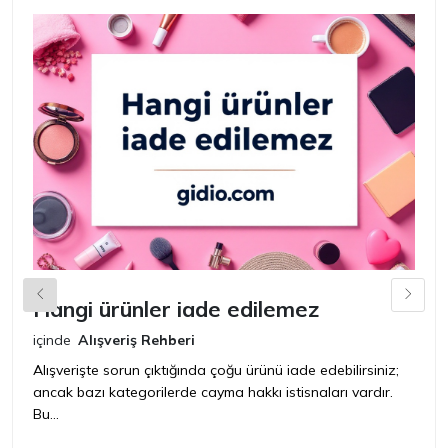
Hangi ürünler iade edilemez
G
n
içinde
Alışveriş Rehberi
iç
Alışverişte sorun çıktığında çoğu ürünü iade edebilirsiniz;
ancak bazı kategorilerde cayma hakkı istisnaları vardır.
İ
Bu...
ür
bir