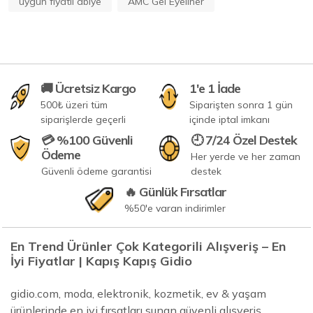
uygun fiyatlı abiye
AMC Gel Eyeliner
🚚 Ücretsiz Kargo
1'e 1 İade
500₺ üzeri tüm
Siparişten sonra 1 gün
siparişlerde geçerli
içinde iptal imkanı
💳 %100 Güvenli
🕘 7/24 Özel Destek
Ödeme
Her yerde ve her zaman
Güvenli ödeme garantisi
destek
🔥 Günlük Fırsatlar
%50'e varan indirimler
En Trend Ürünler Çok Kategorili Alışveriş – En
İyi Fiyatlar | Kapış Kapış Gidio
gidio.com, moda, elektronik, kozmetik, ev & yaşam
ürünlerinde en iyi fırsatları sunan güvenli alışveriş