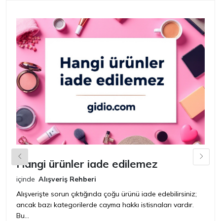
Hangi ürünler iade edilemez
G
n
içinde
Alışveriş Rehberi
iç
Alışverişte sorun çıktığında çoğu ürünü iade edebilirsiniz;
ancak bazı kategorilerde cayma hakkı istisnaları vardır.
İ
Bu...
ür