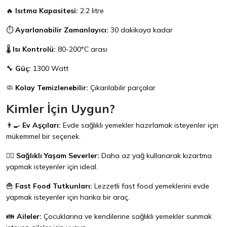
🔥
Isıtma Kapasitesi:
2.2 litre
⏱️
Ayarlanabilir Zamanlayıcı:
30 dakikaya kadar
🌡️
Isı Kontrolü:
80-200°C arası
🔧
Güç:
1300 Watt
🧼
Kolay Temizlenebilir:
Çıkarılabilir parçalar
Kimler İçin Uygun?
👨‍🍳
Ev Aşçıları:
Evde sağlıklı yemekler hazırlamak isteyenler için
mükemmel bir seçenek.
🏃‍♀️
Sağlıklı Yaşam Severler:
Daha az yağ kullanarak kızartma
yapmak isteyenler için ideal.
🍟
Fast Food Tutkunları:
Lezzetli fast food yemeklerini evde
yapmak isteyenler için harika bir araç.
👪
Aileler:
Çocuklarına ve kendilerine sağlıklı yemekler sunmak