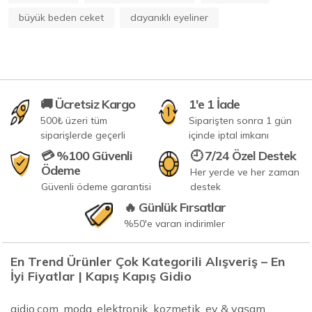
büyük beden ceket
dayanıklı eyeliner
🚚 Ücretsiz Kargo
1'e 1 İade
500₺ üzeri tüm
Siparişten sonra 1 gün
siparişlerde geçerli
içinde iptal imkanı
💳 %100 Güvenli
🕘 7/24 Özel Destek
Ödeme
Her yerde ve her zaman
Güvenli ödeme garantisi
destek
🔥 Günlük Fırsatlar
%50'e varan indirimler
En Trend Ürünler Çok Kategorili Alışveriş – En
İyi Fiyatlar | Kapış Kapış Gidio
gidio.com, moda, elektronik, kozmetik, ev & yaşam