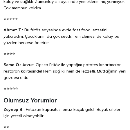
kolay ve sağlıklı. Zamanlayıcı sayesinde yemeklerim hiç yanmıyor.
Çok memnun kaldım.
⭐⭐⭐⭐⭐
Ahmet T.:
Bu fritöz sayesinde evde fast food lezzetini
yakaladım. Çocuklarım da çok sevdi. Temizlemesi de kolay, bu
yüzden herkese öneririm.
⭐⭐⭐⭐
Sema Ö.:
Arzum Cipsco Fritöz ile yaptığım patates kızartmaları
restoran kalitesinde! Hem sağlıklı hem de lezzetli. Mutfağımın yeni
gözdesi oldu.
⭐⭐⭐⭐⭐
Olumsuz Yorumlar
Zeynep B.:
Fritözün kapasitesi biraz küçük geldi. Büyük aileler
için yeterli olmayabilir.
⭐⭐