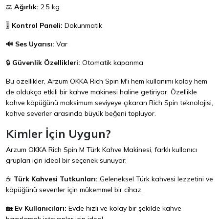
⚖️
Ağırlık:
2.5 kg
🎚️
Kontrol Paneli:
Dokunmatik
🔊
Ses Uyarısı:
Var
🔒
Güvenlik Özellikleri:
Otomatik kapanma
Bu özellikler, Arzum OKKA Rich Spin M'i hem kullanımı kolay hem
de oldukça etkili bir kahve makinesi haline getiriyor. Özellikle
kahve köpüğünü maksimum seviyeye çıkaran Rich Spin teknolojisi,
kahve severler arasında büyük beğeni topluyor.
Kimler İçin Uygun?
Arzum OKKA Rich Spin M Türk Kahve Makinesi, farklı kullanıcı
grupları için ideal bir seçenek sunuyor:
☕
Türk Kahvesi Tutkunları:
Geleneksel Türk kahvesi lezzetini ve
köpüğünü sevenler için mükemmel bir cihaz.
🏡
Ev Kullanıcıları:
Evde hızlı ve kolay bir şekilde kahve