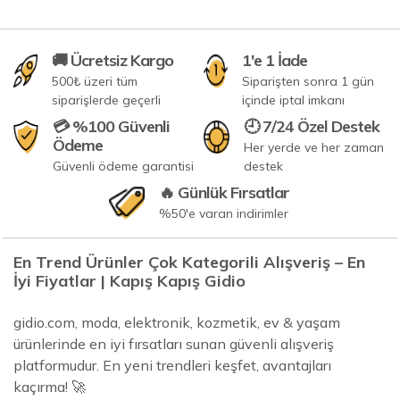
🚚 Ücretsiz Kargo
1'e 1 İade
500₺ üzeri tüm
Siparişten sonra 1 gün
siparişlerde geçerli
içinde iptal imkanı
💳 %100 Güvenli
🕘 7/24 Özel Destek
Ödeme
Her yerde ve her zaman
Güvenli ödeme garantisi
destek
🔥 Günlük Fırsatlar
%50'e varan indirimler
En Trend Ürünler Çok Kategorili Alışveriş – En
İyi Fiyatlar | Kapış Kapış Gidio
gidio.com, moda, elektronik, kozmetik, ev & yaşam
ürünlerinde en iyi fırsatları sunan güvenli alışveriş
platformudur. En yeni trendleri keşfet, avantajları
kaçırma! 🚀