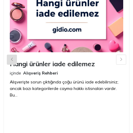
Hangi ürünler iade edilemez
G
n
içinde
Alışveriş Rehberi
iç
Alışverişte sorun çıktığında çoğu ürünü iade edebilirsiniz;
ancak bazı kategorilerde cayma hakkı istisnaları vardır.
İ
Bu...
ür
bir