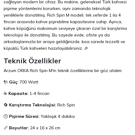
sağlayan modern bir cihaz. Bu makine, geleneksel Türk kahvesi
pişirme yöntemlerini korurken, aynı zamanda teknolojik
yeniliklerle donatılmış. Rich Spin M modeli, tek seferde 1 ila 4
fincan arasında kahve pişirebilme kapasitesine sahip. Ayrıca,
kahve köpüğünü maksimum seviyeye çıkaran özel bir karıştırma
teknolojisi ile donatılmış. Bu sayede evde, ofiste ya da
arkadaşlarınızla bir araya geldiğinizde, kısa sürede lezzetli ve
köpüklü Türk kahveleri hazırlayabilirsiniz. 🎉
Teknik Özellikler
Arzum OKKA Rich Spin M'in teknik özelliklerine bir göz atalım:
🔌
Güç:
700 Watt
☕
Kapasite:
1-4 fincan
🔄
Karıştırma Teknolojisi:
Rich Spin
🕒
Pişirme Süresi:
Yaklaşık 4 dakika
📏
Boyutlar:
24 x 16 x 26 cm