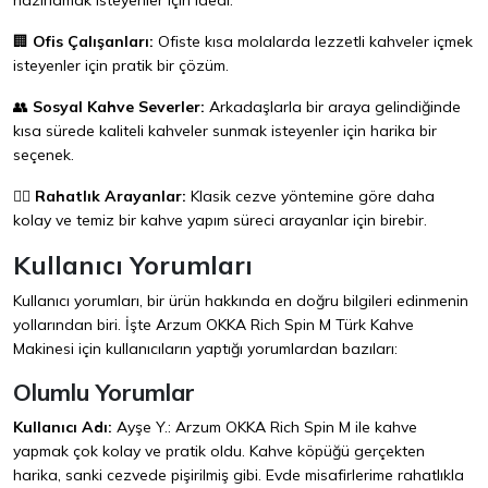
hazırlamak isteyenler için ideal.
🏢
Ofis Çalışanları:
Ofiste kısa molalarda lezzetli kahveler içmek
isteyenler için pratik bir çözüm.
👥
Sosyal Kahve Severler:
Arkadaşlarla bir araya gelindiğinde
kısa sürede kaliteli kahveler sunmak isteyenler için harika bir
seçenek.
🧘‍♀️
Rahatlık Arayanlar:
Klasik cezve yöntemine göre daha
kolay ve temiz bir kahve yapım süreci arayanlar için birebir.
Kullanıcı Yorumları
Kullanıcı yorumları, bir ürün hakkında en doğru bilgileri edinmenin
yollarından biri. İşte Arzum OKKA Rich Spin M Türk Kahve
Makinesi için kullanıcıların yaptığı yorumlardan bazıları:
Olumlu Yorumlar
Kullanıcı Adı:
Ayşe Y.: Arzum OKKA Rich Spin M ile kahve
yapmak çok kolay ve pratik oldu. Kahve köpüğü gerçekten
harika, sanki cezvede pişirilmiş gibi. Evde misafirlerime rahatlıkla