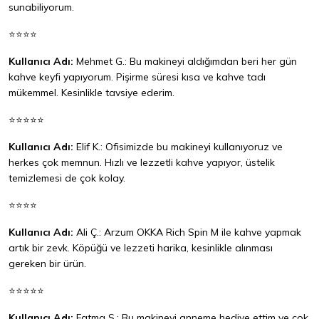
sunabiliyorum.
⭐⭐⭐⭐
Kullanıcı Adı:
Mehmet G.: Bu makineyi aldığımdan beri her gün
kahve keyfi yapıyorum. Pişirme süresi kısa ve kahve tadı
mükemmel. Kesinlikle tavsiye ederim.
⭐⭐⭐⭐⭐
Kullanıcı Adı:
Elif K.: Ofisimizde bu makineyi kullanıyoruz ve
herkes çok memnun. Hızlı ve lezzetli kahve yapıyor, üstelik
temizlemesi de çok kolay.
⭐⭐⭐⭐
Kullanıcı Adı:
Ali Ç.: Arzum OKKA Rich Spin M ile kahve yapmak
artık bir zevk. Köpüğü ve lezzeti harika, kesinlikle alınması
gereken bir ürün.
⭐⭐⭐⭐⭐
Kullanıcı Adı:
Fatma S.: Bu makineyi anneme hediye ettim ve çok