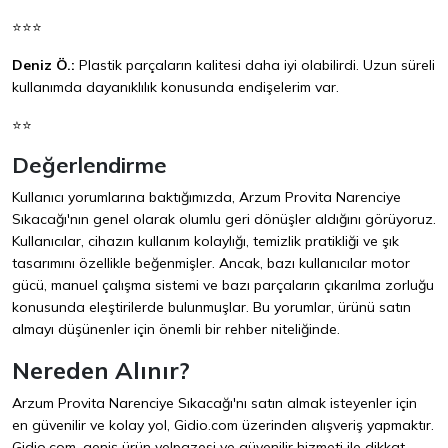
⭐⭐⭐
Deniz Ö.:
Plastik parçaların kalitesi daha iyi olabilirdi. Uzun süreli
kullanımda dayanıklılık konusunda endişelerim var.
⭐⭐
Değerlendirme
Kullanıcı yorumlarına baktığımızda, Arzum Provita Narenciye
Sıkacağı'nın genel olarak olumlu geri dönüşler aldığını görüyoruz.
Kullanıcılar, cihazın kullanım kolaylığı, temizlik pratikliği ve şık
tasarımını özellikle beğenmişler. Ancak, bazı kullanıcılar motor
gücü, manuel çalışma sistemi ve bazı parçaların çıkarılma zorluğu
konusunda eleştirilerde bulunmuşlar. Bu yorumlar, ürünü satın
almayı düşünenler için önemli bir rehber niteliğinde.
Nereden Alınır?
Arzum Provita Narenciye Sıkacağı'nı satın almak isteyenler için
en güvenilir ve kolay yol,
Gidio.com
üzerinden alışveriş yapmaktır.
Gidio.com, geniş ürün yelpazesi ve güvenilir hizmeti ile dikkat