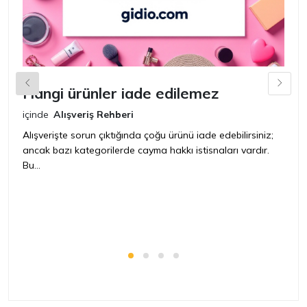
Hangi ürünler iade edilemez
G
n
içinde
Alışveriş Rehberi
iç
Alışverişte sorun çıktığında çoğu ürünü iade edebilirsiniz;
ancak bazı kategorilerde cayma hakkı istisnaları vardır.
İ
Bu...
ür
bir