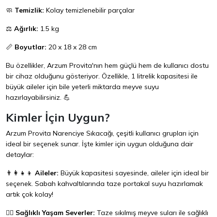
🧼
Temizlik:
Kolay temizlenebilir parçalar
⚖️
Ağırlık:
1.5 kg
📏
Boyutlar:
20 x 18 x 28 cm
Bu özellikler, Arzum Provita'nın hem güçlü hem de kullanıcı dostu
bir cihaz olduğunu gösteriyor. Özellikle, 1 litrelik kapasitesi ile
büyük aileler için bile yeterli miktarda meyve suyu
hazırlayabilirsiniz. 💪
Kimler İçin Uygun?
Arzum Provita Narenciye Sıkacağı, çeşitli kullanıcı grupları için
ideal bir seçenek sunar. İşte kimler için uygun olduğuna dair
detaylar:
👨‍👩‍👧‍👦
Aileler:
Büyük kapasitesi sayesinde, aileler için ideal bir
seçenek. Sabah kahvaltılarında taze portakal suyu hazırlamak
artık çok kolay!
🏃‍♀️
Sağlıklı Yaşam Severler:
Taze sıkılmış meyve suları ile sağlıklı