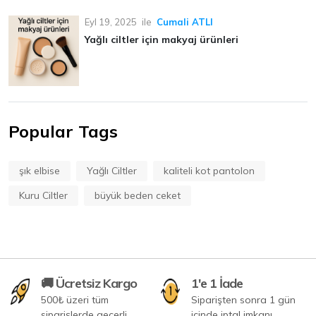
Eyl 19, 2025
ile
Cumali ATLI
Yağlı ciltler için makyaj ürünleri
Popular Tags
şık elbise
Yağlı Ciltler
kaliteli kot pantolon
Kuru Ciltler
büyük beden ceket
🚚 Ücretsiz Kargo
1'e 1 İade
500₺ üzeri tüm
Siparişten sonra 1 gün
siparişlerde geçerli
içinde iptal imkanı