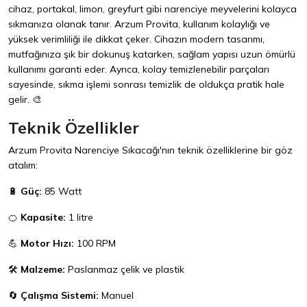
cihaz, portakal, limon, greyfurt gibi narenciye meyvelerini kolayca
sıkmanıza olanak tanır. Arzum Provita, kullanım kolaylığı ve
yüksek verimliliği ile dikkat çeker. Cihazın modern tasarımı,
mutfağınıza şık bir dokunuş katarken, sağlam yapısı uzun ömürlü
kullanımı garanti eder. Ayrıca, kolay temizlenebilir parçaları
sayesinde, sıkma işlemi sonrası temizlik de oldukça pratik hale
gelir. 🎨
Teknik Özellikler
Arzum Provita Narenciye Sıkacağı'nın teknik özelliklerine bir göz
atalım:
🔋
Güç:
85 Watt
🍊
Kapasite:
1 litre
💪
Motor Hızı:
100 RPM
🛠️
Malzeme:
Paslanmaz çelik ve plastik
🔄
Çalışma Sistemi:
Manuel