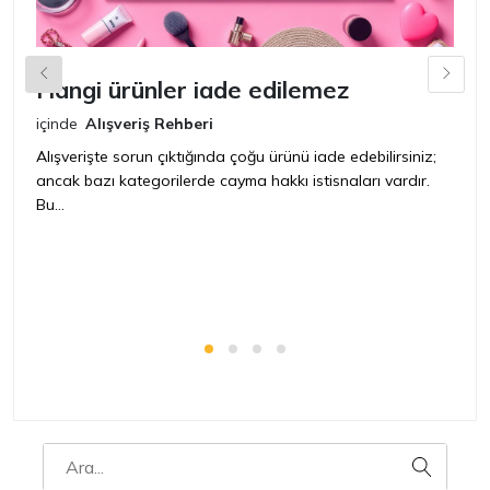
Hangi ürünler iade edilemez
G
n
içinde
Alışveriş Rehberi
iç
Alışverişte sorun çıktığında çoğu ürünü iade edebilirsiniz;
ancak bazı kategorilerde cayma hakkı istisnaları vardır.
İ
Bu...
ür
bir