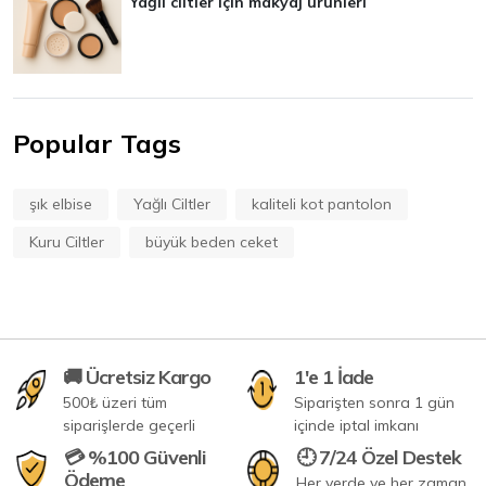
Yağlı ciltler için makyaj ürünleri
Popular Tags
şık elbise
Yağlı Ciltler
kaliteli kot pantolon
Kuru Ciltler
büyük beden ceket
🚚 Ücretsiz Kargo
1'e 1 İade
500₺ üzeri tüm
Siparişten sonra 1 gün
siparişlerde geçerli
içinde iptal imkanı
💳 %100 Güvenli
🕘 7/24 Özel Destek
Ödeme
Her yerde ve her zaman