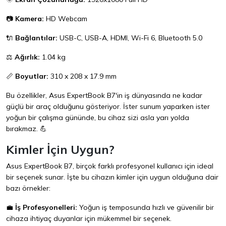
📷
Kamera:
HD Webcam
🔌
Bağlantılar:
USB-C, USB-A, HDMI, Wi-Fi 6, Bluetooth 5.0
⚖️
Ağırlık:
1.04 kg
📏
Boyutlar:
310 x 208 x 17.9 mm
Bu özellikler, Asus ExpertBook B7'in iş dünyasında ne kadar
güçlü bir araç olduğunu gösteriyor. İster sunum yaparken ister
yoğun bir çalışma gününde, bu cihaz sizi asla yarı yolda
bırakmaz. 💪
Kimler İçin Uygun?
Asus ExpertBook B7, birçok farklı profesyonel kullanıcı için ideal
bir seçenek sunar. İşte bu cihazın kimler için uygun olduğuna dair
bazı örnekler:
💼
İş Profesyonelleri:
Yoğun iş temposunda hızlı ve güvenilir bir
cihaza ihtiyaç duyanlar için mükemmel bir seçenek.