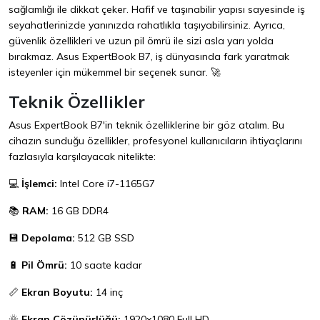
sağlamlığı ile dikkat çeker. Hafif ve taşınabilir yapısı sayesinde iş
seyahatlerinizde yanınızda rahatlıkla taşıyabilirsiniz. Ayrıca,
güvenlik özellikleri ve uzun pil ömrü ile sizi asla yarı yolda
bırakmaz. Asus ExpertBook B7, iş dünyasında fark yaratmak
isteyenler için mükemmel bir seçenek sunar. 🚀
Teknik Özellikler
Asus ExpertBook B7'in teknik özelliklerine bir göz atalım. Bu
cihazın sunduğu özellikler, profesyonel kullanıcıların ihtiyaçlarını
fazlasıyla karşılayacak nitelikte:
💻
İşlemci:
Intel Core i7-1165G7
📚
RAM:
16 GB DDR4
💾
Depolama:
512 GB SSD
🔋
Pil Ömrü:
10 saate kadar
📏
Ekran Boyutu:
14 inç
🌞
Ekran Çözünürlüğü:
1920x1080 Full HD