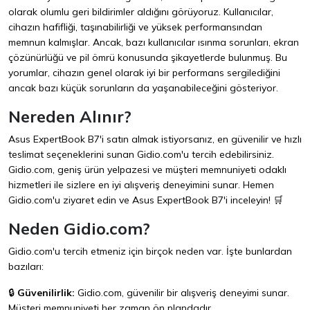
olarak olumlu geri bildirimler aldığını görüyoruz. Kullanıcılar,
cihazın hafifliği, taşınabilirliği ve yüksek performansından
memnun kalmışlar. Ancak, bazı kullanıcılar ısınma sorunları, ekran
çözünürlüğü ve pil ömrü konusunda şikayetlerde bulunmuş. Bu
yorumlar, cihazın genel olarak iyi bir performans sergilediğini
ancak bazı küçük sorunların da yaşanabileceğini gösteriyor.
Nereden Alınır?
Asus ExpertBook B7'i satın almak istiyorsanız, en güvenilir ve hızlı
teslimat seçeneklerini sunan
Gidio.com
'u tercih edebilirsiniz.
Gidio.com, geniş ürün yelpazesi ve müşteri memnuniyeti odaklı
hizmetleri ile sizlere en iyi alışveriş deneyimini sunar. Hemen
Gidio.com
'u ziyaret edin ve Asus ExpertBook B7'i inceleyin! 🛒
Neden Gidio.com?
Gidio.com'u tercih etmeniz için birçok neden var. İşte bunlardan
bazıları:
🔒
Güvenilirlik:
Gidio.com, güvenilir bir alışveriş deneyimi sunar.
Müşteri memnuniyeti her zaman ön plandadır.