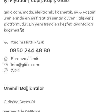
İyi Fiyatlar | Kapış Kapış Gidio
gidio.com, moda, elektronik, kozmetik, ev & yaşam
ürünlerinde en iyi fırsatları sunan güvenli alışveriş
platformudur. En yeni trendleri keşfet, avantajları
kaçırma! 🚀
Yardım Hattı 7/24:
0850 244 48 80
Bornova / izmir
info@gidio.com
7/24
Önemli Bağlantılar
Gidio'da Satıcı OL
Yatırım & İş Birlikleri