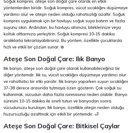
Soğuk kompres, ateşe son doğal çare olarak en etkili
yöntemlerden biridir. Soğuk kompres, vücut sıcaklığını düşürmeye
yardımcı olur ve ateşin neden olduğu rahatsızlığı azaltır. Soğuk
kompres uygulamak için bir havluyu soğuk suya batırın ve fazla
suyunu sıkın. Ardından, bu havluyu alnınıza, bileklerinize veya
koltuk altlarınıza yerleştirin. Soğuk kompresi 10-15 dakika
aralıklarla tekrarlayabilirsiniz. Bu yöntem, özellikle çocuklarda
hızlı ve etkili bir çözüm sunar. ❄️
Ateşe Son Doğal Çare: Ilık Banyo
Ilık banyo, ateşe son doğal çare olarak kullanabileceğiniz bir
diğer yöntemdir. Ilık su, vücut sıcaklığını düşürmeye yardımcı olur
ve rahatlatıcı bir etki yaratır. Ilık banyo yaparken suyun sıcaklığını
37-38 derece arasında tutmaya özen gösterin. Çok soğuk su
kullanmak, vücudun daha fazla ısınmasına neden olabilir. Banyo
süresini 10-15 dakika ile sınırlı tutun ve banyodan sonra
vücudunuzu kurulayın. Ilık banyo, özellikle ateşin neden olduğu
huzursuzluğu azaltmak için etkili bir yöntemdir. 🛁
Ateşe Son Doğal Çare: Bitkisel Çaylar