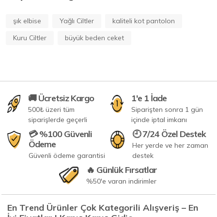
şık elbise
Yağlı Ciltler
kaliteli kot pantolon
Kuru Ciltler
büyük beden ceket
🚚 Ücretsiz Kargo
1'e 1 İade
500₺ üzeri tüm
Siparişten sonra 1 gün
siparişlerde geçerli
içinde iptal imkanı
💳 %100 Güvenli
🕘 7/24 Özel Destek
Ödeme
Her yerde ve her zaman
Güvenli ödeme garantisi
destek
🔥 Günlük Fırsatlar
%50'e varan indirimler
En Trend Ürünler Çok Kategorili Alışveriş – En