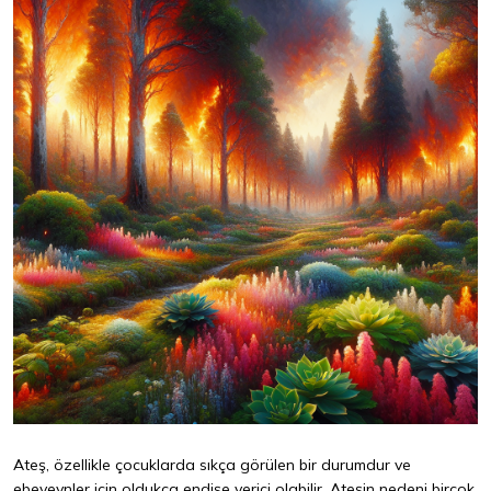
Ateş, özellikle çocuklarda sıkça görülen bir durumdur ve
ebeveynler için oldukça endişe verici olabilir. Ateşin nedeni birçok