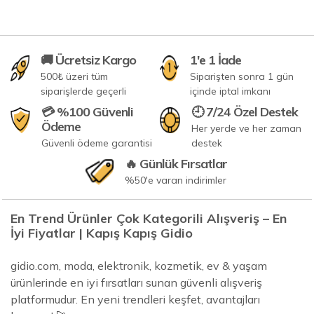
🚚 Ücretsiz Kargo
1'e 1 İade
500₺ üzeri tüm
Siparişten sonra 1 gün
siparişlerde geçerli
içinde iptal imkanı
💳 %100 Güvenli
🕘 7/24 Özel Destek
Ödeme
Her yerde ve her zaman
Güvenli ödeme garantisi
destek
🔥 Günlük Fırsatlar
%50'e varan indirimler
En Trend Ürünler Çok Kategorili Alışveriş – En
İyi Fiyatlar | Kapış Kapış Gidio
gidio.com, moda, elektronik, kozmetik, ev & yaşam
ürünlerinde en iyi fırsatları sunan güvenli alışveriş
platformudur. En yeni trendleri keşfet, avantajları