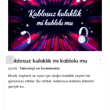
Kablosuz kulaklık mı kablolu mu
L
içinde
Teknoloji ve İncelemeler
iç
Müzik, toplantı ve oyun için doğru kulaklık seçimi her
Ye
gününüzü etkiler. Bu rehber, kablosuz–kablolu ikilemini
ya
gerçek ku...