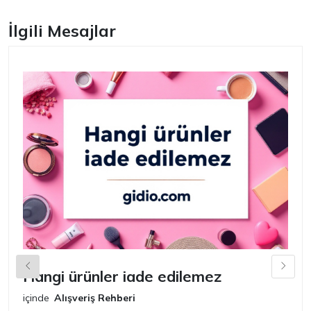
İlgili Mesajlar
Hangi ürünler iade edilemez
G
n
içinde
Alışveriş Rehberi