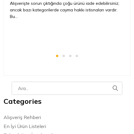
iç
Alışverişte sorun çıktığında çoğu ürünü iade edebilirsiniz;
ancak bazı kategorilerde cayma hakkı istisnaları vardır.
İ
Bu...
ür
bir
Categories
Alışveriş Rehberi
En İyi Ürün Listeleri