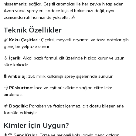
hissetmenizi sağlar. Çeşitli aromaları ile her zevke hitap eden
Avon vücut spreyleri, sadece kişisel bakımınızı değil, aynı
zamanda ruh halinizi de yükseltir. 🎶
Teknik Özellikler
🌿
Koku Çeşitleri:
Çiçeksi, meyveli, oryantal ve taze notalar gibi
geniş bir yelpaze sunar.
💧
İçerik:
Alkol bazlı formül, cilt üzerinde hızlıca kurur ve uzun
süre kalıcıdır.
🛢️
Ambalaj:
150 ml'lik kullanışlı sprey şişelerinde sunulur.
💨
Püskürtme:
İnce ve eşit püskürtme sağlar, ciltte leke
bırakmaz.
🌱
Doğallık:
Paraben ve ftalat içermez, cilt dostu bileşenlerle
formüle edilmiştir.
Kimler İçin Uygun?
👩‍🦰
Genç Kızlar:
Taze ve meyveli kokularıyla genç kızların