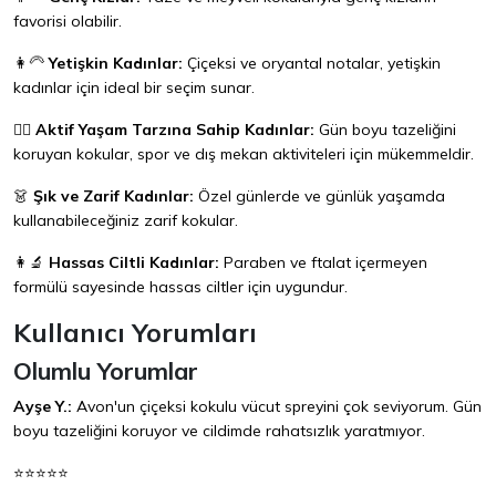
favorisi olabilir.
👩‍🦳
Yetişkin Kadınlar:
Çiçeksi ve oryantal notalar, yetişkin
kadınlar için ideal bir seçim sunar.
🏃‍♀️
Aktif Yaşam Tarzına Sahip Kadınlar:
Gün boyu tazeliğini
koruyan kokular, spor ve dış mekan aktiviteleri için mükemmeldir.
👗
Şık ve Zarif Kadınlar:
Özel günlerde ve günlük yaşamda
kullanabileceğiniz zarif kokular.
👩‍🔬
Hassas Ciltli Kadınlar:
Paraben ve ftalat içermeyen
formülü sayesinde hassas ciltler için uygundur.
Kullanıcı Yorumları
Olumlu Yorumlar
Ayşe Y.:
Avon'un çiçeksi kokulu vücut spreyini çok seviyorum. Gün
boyu tazeliğini koruyor ve cildimde rahatsızlık yaratmıyor.
⭐⭐⭐⭐⭐