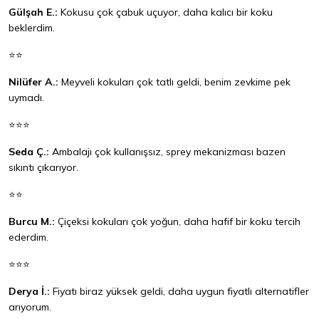
Gülşah E.:
Kokusu çok çabuk uçuyor, daha kalıcı bir koku
beklerdim.
⭐⭐
Nilüfer A.:
Meyveli kokuları çok tatlı geldi, benim zevkime pek
uymadı.
⭐⭐⭐
Seda Ç.:
Ambalajı çok kullanışsız, sprey mekanizması bazen
sıkıntı çıkarıyor.
⭐⭐
Burcu M.:
Çiçeksi kokuları çok yoğun, daha hafif bir koku tercih
ederdim.
⭐⭐⭐
Derya İ.:
Fiyatı biraz yüksek geldi, daha uygun fiyatlı alternatifler
arıyorum.