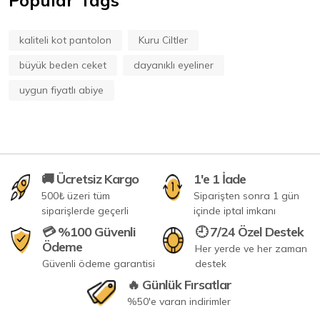
Popular Tags
kaliteli kot pantolon
Kuru Ciltler
büyük beden ceket
dayanıklı eyeliner
uygun fiyatlı abiye
🚚 Ücretsiz Kargo
1'e 1 İade
500₺ üzeri tüm
Siparişten sonra 1 gün
siparişlerde geçerli
içinde iptal imkanı
💳 %100 Güvenli
🕘 7/24 Özel Destek
Ödeme
Her yerde ve her zaman
Güvenli ödeme garantisi
destek
🔥 Günlük Fırsatlar
%50'e varan indirimler