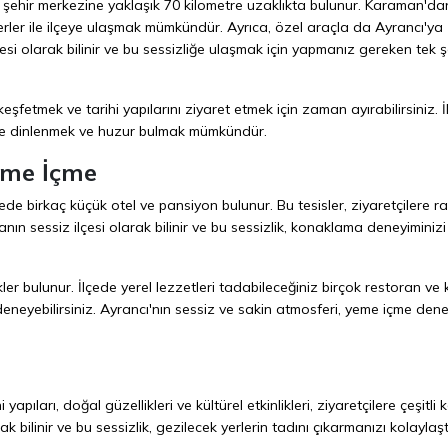
 şehir merkezine yaklaşık 70 kilometre uzaklıkta bulunur. Karaman'da
erler ile ilçeye ulaşmak mümkündür. Ayrıca, özel araçla da Ayrancı'ya
esi olarak bilinir ve bu sessizliğe ulaşmak için yapmanız gereken tek ş
keşfetmek ve tarihi yapılarını ziyaret etmek için zaman ayırabilirsiniz. İ
rde dinlenmek ve huzur bulmak mümkündür.
eme İçme
ede birkaç küçük otel ve pansiyon bulunur. Bu tesisler, ziyaretçilere r
ın sessiz ilçesi olarak bilinir ve bu sessizlik, konaklama deneyiminiz
r bulunur. İlçede yerel lezzetleri tadabileceğiniz birçok restoran ve 
deneyebilirsiniz. Ayrancı'nın sessiz ve sakin atmosferi, yeme içme dene
apıları, doğal güzellikleri ve kültürel etkinlikleri, ziyaretçilere çeşitli k
k bilinir ve bu sessizlik, gezilecek yerlerin tadını çıkarmanızı kolaylaştı