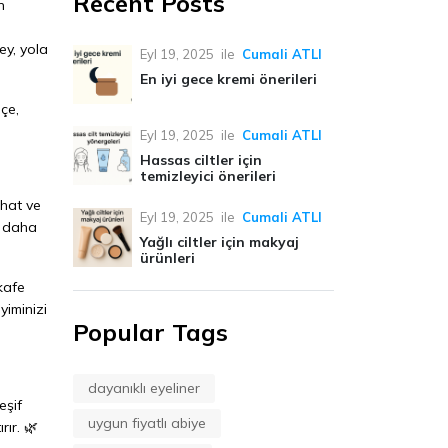
Recent Posts
n
ey, yola
Eyl 19, 2025
ile
Cumali ATLI
En iyi gece kremi önerileri
lçe,
Eyl 19, 2025
ile
Cumali ATLI
Hassas ciltler için
temizleyici önerileri
ahat ve
Eyl 19, 2025
ile
Cumali ATLI
i daha
Yağlı ciltler için makyaj
ürünleri
kafe
yiminizi
Popular Tags
dayanıklı eyeliner
eşif
uygun fiyatlı abiye
rır. 🌿