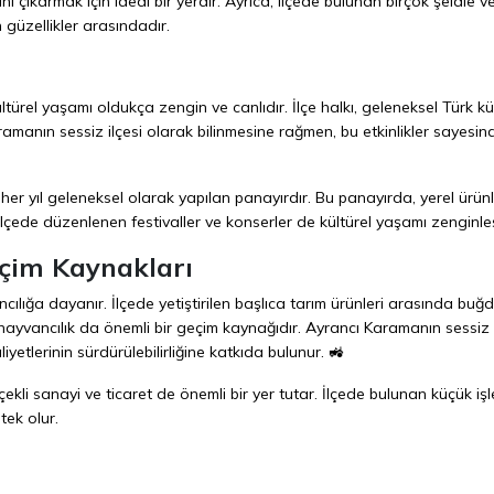
çıkarmak için ideal bir yerdir. Ayrıca, ilçede bulunan birçok şelale v
güzellikler arasındadır.
ltürel yaşamı oldukça zengin ve canlıdır. İlçe halkı, geleneksel Türk k
aramanın sessiz ilçesi olarak bilinmesine rağmen, bu etkinlikler sayesin
 her yıl geleneksel olarak yapılan panayırdır. Bu panayırda, yerel ürün
, ilçede düzenlenen festivaller ve konserler de kültürel yaşamı zenginleşt
eçim Kaynakları
ılığa dayanır. İlçede yetiştirilen başlıca tarım ürünleri arasında buğd
 hayvancılık da önemli bir geçim kaynağıdır. Ayrancı Karamanın sessiz i
liyetlerinin sürdürülebilirliğine katkıda bulunur. 🚜
çekli sanayi ve ticaret de önemli bir yer tutar. İlçede bulunan küçük işl
tek olur.