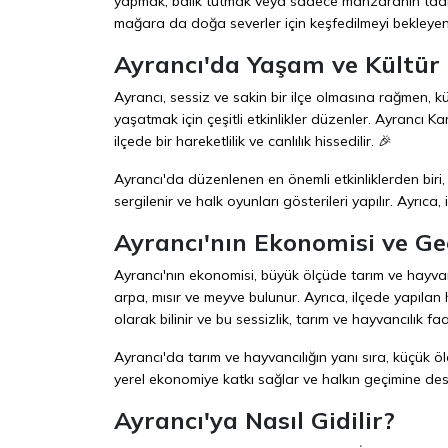
yapmak, balık tutmak veya sadece manzaranın tadını 
mağara da doğa severler için keşfedilmeyi bekleyen 
Ayrancı'da Yaşam ve Kültür
Ayrancı, sessiz ve sakin bir ilçe olmasına rağmen, kü
yaşatmak için çeşitli etkinlikler düzenler. Ayrancı K
ilçede bir hareketlilik ve canlılık hissedilir. 🎉
Ayrancı'da düzenlenen en önemli etkinliklerden biri,
sergilenir ve halk oyunları gösterileri yapılır. Ayrıca
Ayrancı'nın Ekonomisi ve G
Ayrancı'nın ekonomisi, büyük ölçüde tarım ve hayvanc
arpa, mısır ve meyve bulunur. Ayrıca, ilçede yapılan
olarak bilinir ve bu sessizlik, tarım ve hayvancılık faa
Ayrancı'da tarım ve hayvancılığın yanı sıra, küçük öl
yerel ekonomiye katkı sağlar ve halkın geçimine des
Ayrancı'ya Nasıl Gidilir?