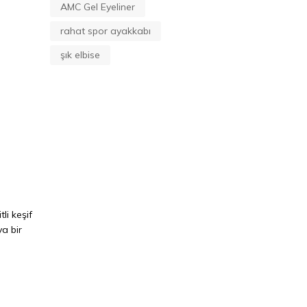
AMC Gel Eyeliner
rahat spor ayakkabı
şık elbise
li keşif
ya bir