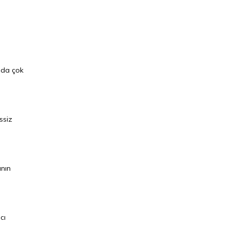
nda çok
ssiz
anın
cı