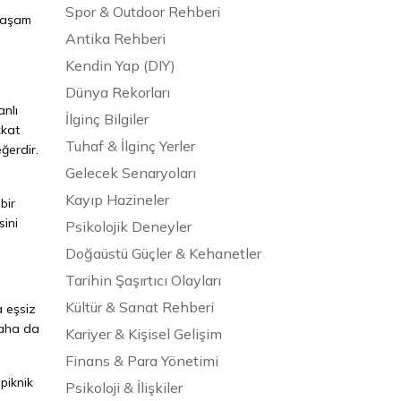
Spor & Outdoor Rehberi
 yaşam
Antika Rehberi
Kendin Yap (DIY)
Dünya Rekorları
anlı
İlginç Bilgiler
kkat
Tuhaf & İlginç Yerler
ğerdir.
Gelecek Senaryoları
Kayıp Hazineler
bir
sini
Psikolojik Deneyler
Doğaüstü Güçler & Kehanetler
Tarihin Şaşırtıcı Olayları
Kültür & Sanat Rehberi
a eşsiz
daha da
Kariyer & Kişisel Gelişim
Finans & Para Yönetimi
piknik
Psikoloji & İlişkiler