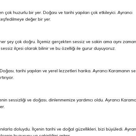
 çok huzurlu bir yer. Doğası ve tarihi yapıları çok etkileyici. Ayrancı
keşfedilmeye değer bir yer.
her şey çok doğru. İlçemiz gerçekten sessiz ve sakin ama aynı zama
ssiz ilçesi olarak bilinir ve bu özelliği ile gurur duyuyoruz.
Doğası, tarihi yapıları ve yerel lezzetleri harika. Ayrancı Karamanın se
tırıyor.
 İlçenin sessizliği ve doğası, dinlenmemize yardımcı oldu. Ayrancı Karam
er.
larla doluydu. İlçenin tarihi ve doğal güzellikleri, bizi büyüledi. Ayran
ilçenin huzurunu ve sakinliğini artırır.