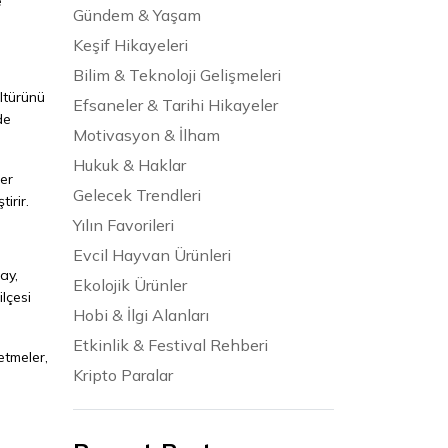
e
Gündem & Yaşam
Keşif Hikayeleri
Bilim & Teknoloji Gelişmeleri
ültürünü
Efsaneler & Tarihi Hikayeler
de
Motivasyon & İlham
Hukuk & Haklar
ler
Gelecek Trendleri
irir.
Yılın Favorileri
Evcil Hayvan Ürünleri
ay,
Ekolojik Ürünler
lçesi
Hobi & İlgi Alanları
Etkinlik & Festival Rehberi
etmeler,
Kripto Paralar