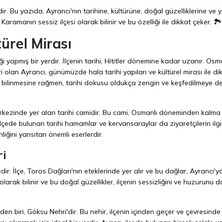
dir. Bu yazıda, Ayrancı'nın tarihine, kültürüne, doğal güzelliklerine ve
aramanın sessiz ilçesi olarak bilinir ve bu özelliği ile dikkat çeker. 🏞️
türel Mirası
 yapmış bir yerdir. İlçenin tarihi, Hititler dönemine kadar uzanır. Osm
olan Ayrancı, günümüzde hala tarihi yapıları ve kültürel mirası ile di
 bilinmesine rağmen, tarihi dokusu oldukça zengin ve keşfedilmeye de
 merkezinde yer alan tarihi camidir. Bu cami, Osmanlı döneminden kalma 
lçede bulunan tarihi hamamlar ve kervansaraylar da ziyaretçilerin ilgi
nliğini yansıtan önemli eserlerdir.
ri
edir. İlçe, Toros Dağları'nın eteklerinde yer alır ve bu dağlar, Ayrancı'y
larak bilinir ve bu doğal güzellikler, ilçenin sessizliğini ve huzurunu 
en biri, Göksu Nehri'dir. Bu nehir, ilçenin içinden geçer ve çevresinde 