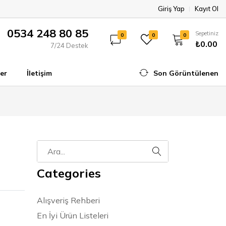
Giriş Yap
Kayıt Ol
0534 248 80 85
Sepetiniz
0
0
0
₺0.00
7/24 Destek
er
İletişim
Son Görüntülenen
Categories
Alışveriş Rehberi
En İyi Ürün Listeleri