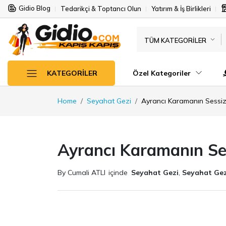
Gidio Blog
Tedarikçi & Toptancı Olun
Yatırım & İş Birlikleri
TÜM KATEGORILER
Özel Kategoriler
KATEGORILER
Home
Seyahat Gezi
Ayrancı Karamanın Sessiz 
Ayrancı Karamanın Ses
By Cumali ATLI
içinde
Seyahat Gezi
,
Seyahat Gez