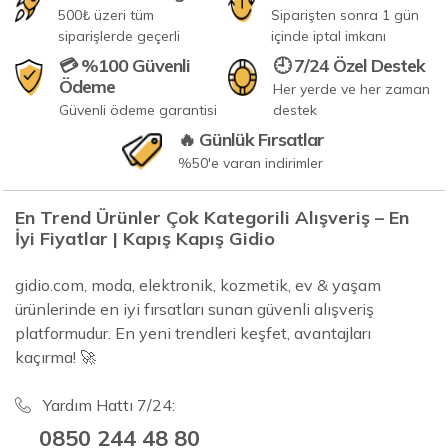
500₺ üzeri tüm
Siparişten sonra 1 gün
siparişlerde geçerli
içinde iptal imkanı
💳 %100 Güvenli
🕘 7/24 Özel Destek
Ödeme
Her yerde ve her zaman
Güvenli ödeme garantisi
destek
🔥 Günlük Fırsatlar
%50'e varan indirimler
En Trend Ürünler Çok Kategorili Alışveriş – En
İyi Fiyatlar | Kapış Kapış Gidio
gidio.com, moda, elektronik, kozmetik, ev & yaşam
ürünlerinde en iyi fırsatları sunan güvenli alışveriş
platformudur. En yeni trendleri keşfet, avantajları
kaçırma! 🚀
Yardım Hattı 7/24:
0850 244 48 80