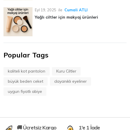
Eyl 19, 2025
ile
Cumali ATLI
Yağlı ciltler için makyaj ürünleri
Popular Tags
kaliteli kot pantolon
Kuru Ciltler
büyük beden ceket
dayanıklı eyeliner
uygun fiyatlı abiye
🚚 Ücretsiz Kargo
1'e 1 İade