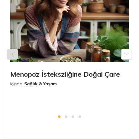
Menopoz İstekszliğine Doğal Çare
S
içinde
Sağlık & Yaşam
iç