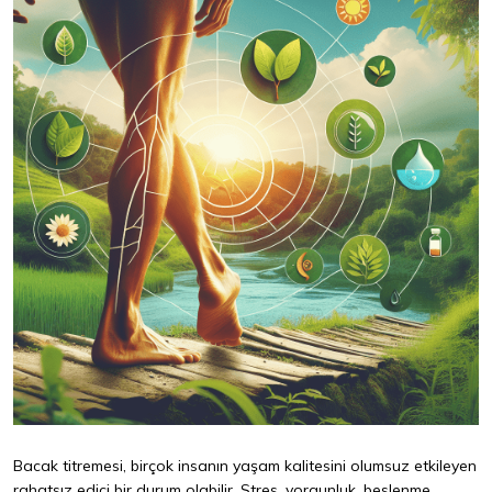
Bacak titremesi, birçok insanın yaşam kalitesini olumsuz etkileyen
rahatsız edici bir durum olabilir. Stres, yorgunluk, beslenme