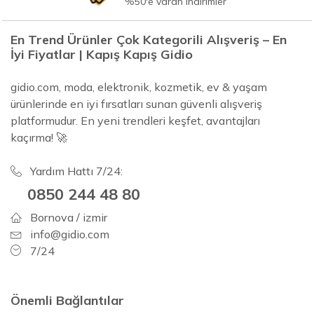
%50'e varan indirimler
En Trend Ürünler Çok Kategorili Alışveriş – En
İyi Fiyatlar | Kapış Kapış Gidio
gidio.com, moda, elektronik, kozmetik, ev & yaşam
ürünlerinde en iyi fırsatları sunan güvenli alışveriş
platformudur. En yeni trendleri keşfet, avantajları
kaçırma! 🚀
Yardım Hattı 7/24:
0850 244 48 80
Bornova / izmir
info@gidio.com
7/24
Önemli Bağlantılar