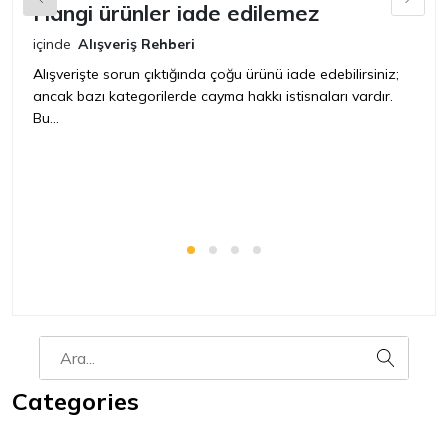
Hangi ürünler iade edilemez
G
n
içinde
Alışveriş Rehberi
iç
Alışverişte sorun çıktığında çoğu ürünü iade edebilirsiniz;
ancak bazı kategorilerde cayma hakkı istisnaları vardır.
İ
Bu...
ür
bir
Categories