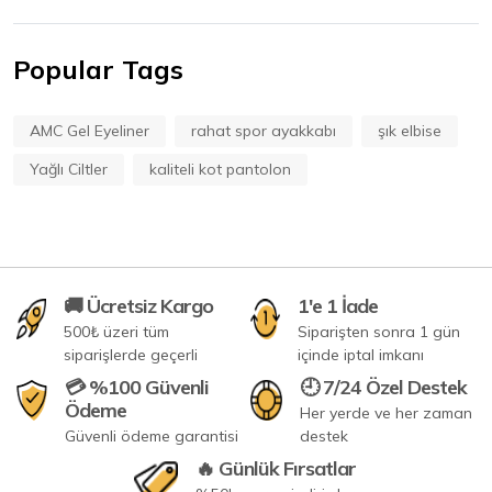
Popular Tags
AMC Gel Eyeliner
rahat spor ayakkabı
şık elbise
Yağlı Ciltler
kaliteli kot pantolon
🚚 Ücretsiz Kargo
1'e 1 İade
500₺ üzeri tüm
Siparişten sonra 1 gün
siparişlerde geçerli
içinde iptal imkanı
💳 %100 Güvenli
🕘 7/24 Özel Destek
Ödeme
Her yerde ve her zaman
Güvenli ödeme garantisi
destek
🔥 Günlük Fırsatlar