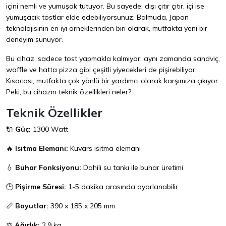
içini nemli ve yumuşak tutuyor. Bu sayede, dışı çıtır çıtır, içi ise
yumuşacık tostlar elde edebiliyorsunuz. Balmuda, Japon
teknolojisinin en iyi örneklerinden biri olarak, mutfakta yeni bir
deneyim sunuyor.
Bu cihaz, sadece tost yapmakla kalmıyor; aynı zamanda sandviç,
waffle ve hatta pizza gibi çeşitli yiyecekleri de pişirebiliyor.
Kısacası, mutfakta çok yönlü bir yardımcı olarak karşımıza çıkıyor.
Peki, bu cihazın teknik özellikleri neler?
Teknik Özellikler
🔌
Güç:
1300 Watt
🔥
Isıtma Elemanı:
Kuvars ısıtma elemanı
💧
Buhar Fonksiyonu:
Dahili su tankı ile buhar üretimi
🕒
Pişirme Süresi:
1-5 dakika arasında ayarlanabilir
📏
Boyutlar:
390 x 185 x 205 mm
⚖️
Ağırlık:
2.9 kg