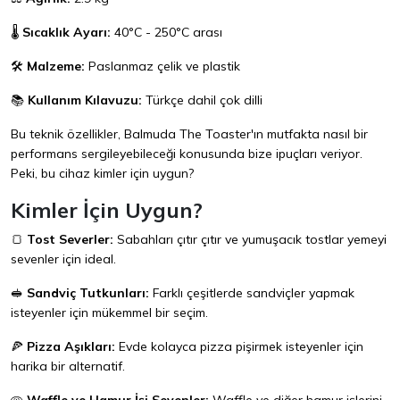
🌡️
Sıcaklık Ayarı:
40°C - 250°C arası
🛠️
Malzeme:
Paslanmaz çelik ve plastik
📚
Kullanım Kılavuzu:
Türkçe dahil çok dilli
Bu teknik özellikler, Balmuda The Toaster'ın mutfakta nasıl bir
performans sergileyebileceği konusunda bize ipuçları veriyor.
Peki, bu cihaz kimler için uygun?
Kimler İçin Uygun?
🍞
Tost Severler:
Sabahları çıtır çıtır ve yumuşacık tostlar yemeyi
sevenler için ideal.
🥪
Sandviç Tutkunları:
Farklı çeşitlerde sandviçler yapmak
isteyenler için mükemmel bir seçim.
🍕
Pizza Aşıkları:
Evde kolayca pizza pişirmek isteyenler için
harika bir alternatif.