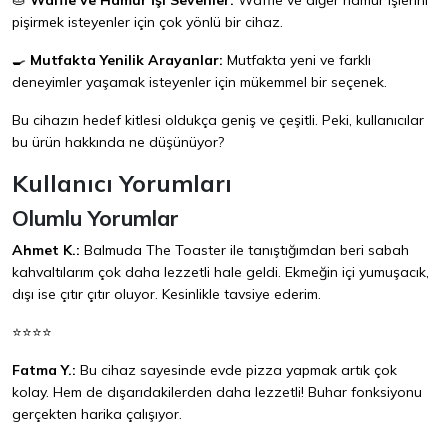
🥧
Waffle ve Hamur İşi Sevenler:
Waffle ve diğer hamur işlerini
pişirmek isteyenler için çok yönlü bir cihaz.
🍳
Mutfakta Yenilik Arayanlar:
Mutfakta yeni ve farklı
deneyimler yaşamak isteyenler için mükemmel bir seçenek.
Bu cihazın hedef kitlesi oldukça geniş ve çeşitli. Peki, kullanıcılar
bu ürün hakkında ne düşünüyor?
Kullanıcı Yorumları
Olumlu Yorumlar
Ahmet K.:
Balmuda The Toaster ile tanıştığımdan beri sabah
kahvaltılarım çok daha lezzetli hale geldi. Ekmeğin içi yumuşacık,
dışı ise çıtır çıtır oluyor. Kesinlikle tavsiye ederim.
⭐⭐⭐⭐
Fatma Y.:
Bu cihaz sayesinde evde pizza yapmak artık çok
kolay. Hem de dışarıdakilerden daha lezzetli! Buhar fonksiyonu
gerçekten harika çalışıyor.