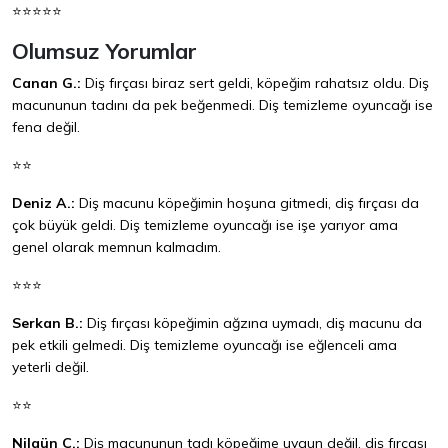
⭐⭐⭐⭐⭐
Olumsuz Yorumlar
Canan G.:
Diş fırçası biraz sert geldi, köpeğim rahatsız oldu. Diş
macununun tadını da pek beğenmedi. Diş temizleme oyuncağı ise
fena değil.
⭐⭐
Deniz A.:
Diş macunu köpeğimin hoşuna gitmedi, diş fırçası da
çok büyük geldi. Diş temizleme oyuncağı ise işe yarıyor ama
genel olarak memnun kalmadım.
⭐⭐⭐
Serkan B.:
Diş fırçası köpeğimin ağzına uymadı, diş macunu da
pek etkili gelmedi. Diş temizleme oyuncağı ise eğlenceli ama
yeterli değil.
⭐⭐
Nilgün Ç.:
Diş macununun tadı köpeğime uygun değil, diş fırçası