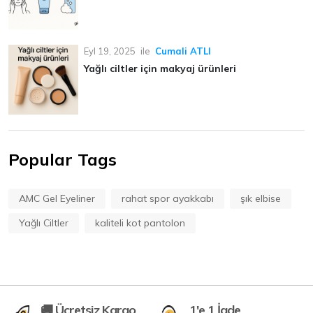
Eyl 19, 2025
ile
Cumali ATLI
Yağlı ciltler için makyaj ürünleri
Popular Tags
AMC Gel Eyeliner
rahat spor ayakkabı
şık elbise
Yağlı Ciltler
kaliteli kot pantolon
🚚 Ücretsiz Kargo
1'e 1 İade