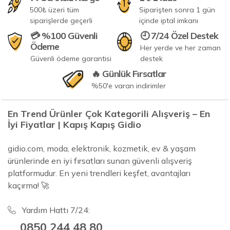
500₺ üzeri tüm
Siparişten sonra 1 gün
siparişlerde geçerli
içinde iptal imkanı
💳 %100 Güvenli
🕘 7/24 Özel Destek
Ödeme
Her yerde ve her zaman
Güvenli ödeme garantisi
destek
🔥 Günlük Fırsatlar
%50'e varan indirimler
En Trend Ürünler Çok Kategorili Alışveriş – En
İyi Fiyatlar | Kapış Kapış Gidio
gidio.com, moda, elektronik, kozmetik, ev & yaşam
ürünlerinde en iyi fırsatları sunan güvenli alışveriş
platformudur. En yeni trendleri keşfet, avantajları
kaçırma! 🚀
Yardım Hattı 7/24:
0850 244 48 80