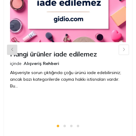
Hangi ürünler iade edilemez
G
n
içinde
Alışveriş Rehberi
iç
Alışverişte sorun çıktığında çoğu ürünü iade edebilirsiniz;
ancak bazı kategorilerde cayma hakkı istisnaları vardır.
İ
Bu...
ür
bir