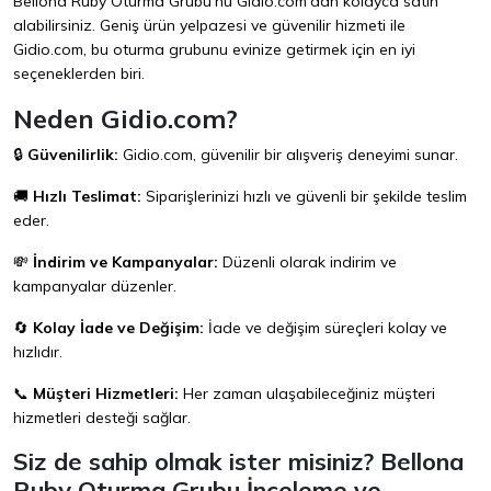
Bellona Ruby Oturma Grubu'nu
Gidio.com
'dan kolayca satın
alabilirsiniz. Geniş ürün yelpazesi ve güvenilir hizmeti ile
Gidio.com
, bu oturma grubunu evinize getirmek için en iyi
seçeneklerden biri.
Neden Gidio.com?
🔒
Güvenilirlik:
Gidio.com
, güvenilir bir alışveriş deneyimi sunar.
🚚
Hızlı Teslimat:
Siparişlerinizi hızlı ve güvenli bir şekilde teslim
eder.
💸
İndirim ve Kampanyalar:
Düzenli olarak indirim ve
kampanyalar düzenler.
🔄
Kolay İade ve Değişim:
İade ve değişim süreçleri kolay ve
hızlıdır.
📞
Müşteri Hizmetleri:
Her zaman ulaşabileceğiniz müşteri
hizmetleri desteği sağlar.
Siz de sahip olmak ister misiniz? Bellona
Ruby Oturma Grubu İnceleme ve