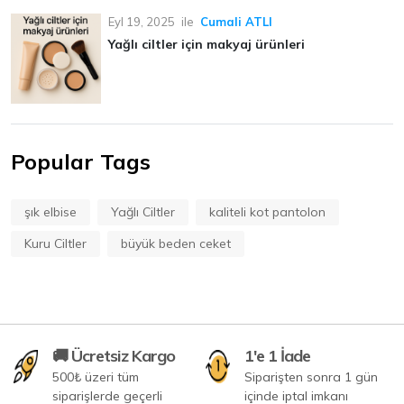
Eyl 19, 2025
ile
Cumali ATLI
Yağlı ciltler için makyaj ürünleri
Popular Tags
şık elbise
Yağlı Ciltler
kaliteli kot pantolon
Kuru Ciltler
büyük beden ceket
🚚 Ücretsiz Kargo
1'e 1 İade
500₺ üzeri tüm
Siparişten sonra 1 gün
siparişlerde geçerli
içinde iptal imkanı