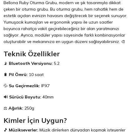
Bellona Ruby Oturma Grubu, modern ve şık tasarımıyla dikkat
çeken bir oturma grubu. Bu oturma grubu, hem rahatlık hem de
estetik açıdan evinizin havasını değiştirecek bir seçenek sunuyor.
Yumuşacık kumaşları ve ergonomik yapısı ile uzun saatler
boyunca rahatça vakit geçirebileceğiniz bir alan yaratmanızı
sağlıyor. Ayrıca, modüler yapısı sayesinde farklı kombinasyonlar
oluşturabilir ve mekanınıza en uygun düzeni sağlayabilirsiniz. 🎨
Teknik Özellikler
📡
Bluetooth Versiyonu:
5.2
🔋
Pil Ömrü:
10 saat
💦
Su Geçirmezlik:
IPX7
🔊
Sürücü Boyutu:
40mm
⚖️
Ağırlık:
250g
Kimler İçin Uygun?
🎵
Müzikseverler:
Müzik dinlerken dünyadan kopmak isteyenler