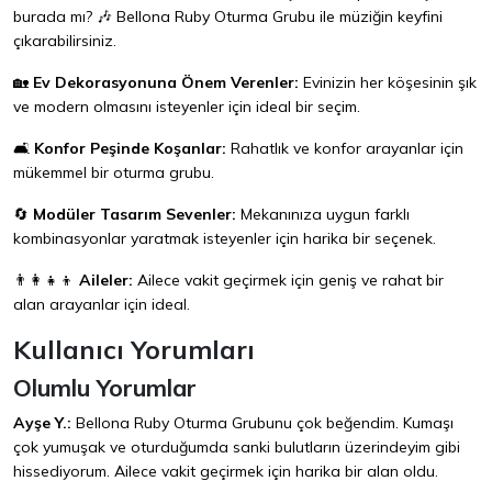
burada mı? 🎶 Bellona Ruby Oturma Grubu ile müziğin keyfini
çıkarabilirsiniz.
🏡
Ev Dekorasyonuna Önem Verenler:
Evinizin her köşesinin şık
ve modern olmasını isteyenler için ideal bir seçim.
🛋️
Konfor Peşinde Koşanlar:
Rahatlık ve konfor arayanlar için
mükemmel bir oturma grubu.
🔄
Modüler Tasarım Sevenler:
Mekanınıza uygun farklı
kombinasyonlar yaratmak isteyenler için harika bir seçenek.
👨‍👩‍👧‍👦
Aileler:
Ailece vakit geçirmek için geniş ve rahat bir
alan arayanlar için ideal.
Kullanıcı Yorumları
Olumlu Yorumlar
Ayşe Y.:
Bellona Ruby Oturma Grubunu çok beğendim. Kumaşı
çok yumuşak ve oturduğumda sanki bulutların üzerindeyim gibi
hissediyorum. Ailece vakit geçirmek için harika bir alan oldu.