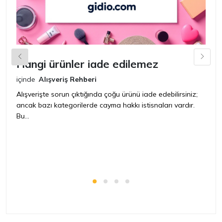
Hangi ürünler iade edilemez
G
n
içinde
Alışveriş Rehberi
iç
Alışverişte sorun çıktığında çoğu ürünü iade edebilirsiniz;
ancak bazı kategorilerde cayma hakkı istisnaları vardır.
İ
Bu...
ür
bir