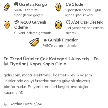
🚚 Ücretsiz Kargo
1'e 1 İade
500₺ üzeri tüm
Siparişten sonra 1 gün
siparişlerde geçerli
içinde iptal imkanı
💳 %100 Güvenli
🕘 7/24 Özel Destek
Ödeme
Her yerde ve her zaman
Güvenli ödeme garantisi
destek
🔥 Günlük Fırsatlar
%50'e varan indirimler
En Trend Ürünler Çok Kategorili Alışveriş – En
İyi Fiyatlar | Kapış Kapış Gidio
gidio.com, moda, elektronik, kozmetik, ev & yaşam
ürünlerinde en iyi fırsatları sunan güvenli alışveriş
platformudur. En yeni trendleri keşfet, avantajları
kaçırma! 🚀
Yardım Hattı 7/24: