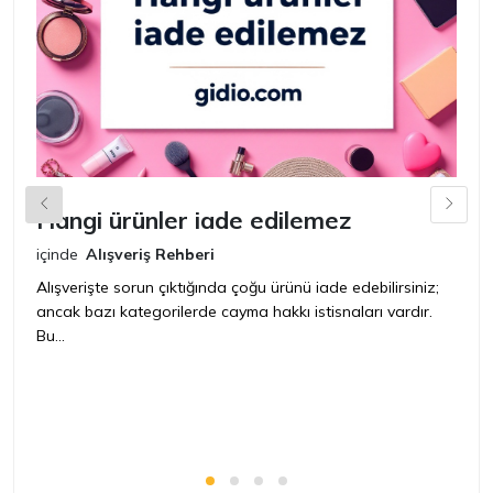
Hangi ürünler iade edilemez
G
n
içinde
Alışveriş Rehberi
iç
Alışverişte sorun çıktığında çoğu ürünü iade edebilirsiniz;
ancak bazı kategorilerde cayma hakkı istisnaları vardır.
İ
Bu...
ür
bir