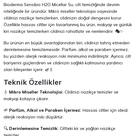
Bioderma Sensibio H2O Micellar Su, cilt temizliğinde devrim
niteliğinde bir üründür. Mikro miseller teknolojisi sayesinde
cildinizi nazikçe temizlerken, cildinizin doğal dengesini korur.
Özellikle hassas ciltler için tasarlanmış bu ürün, makyajı ve günlük
kiri nazikçe temizlerken cildinizi rahatlatır ve nemlendirir. 🎭✨
Bu ürünün en büyük avantajlarından biri, cildinizi tahriş etmeden
derinlemesine temizlemesidir. Parfüm, alkol ve paraben içermez,
bu yüzden alerjik reaksiyon riski minimuma indirilmiştir. Ayrıca, cilt
bariyerini güçlendiren ve cildinizin sağlıklı kalmasına yardımcı
olan bileşenler içerir. 🌿💧
Teknik Özellikler
💧
Mikro Miseller Teknolojisi:
Cildinizi nazikçe temizler ve
makyajı kolayca çıkarır.
🌱
Parfüm, Alkol ve Paraben İçermez:
Hassas ciltler için ideal,
alerjik reaksiyon riski düşüktür.
🔍
Derinlemesine Temizlik:
Ciltteki kir ve yağları nazikçe
temizler.