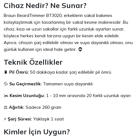
Cihaz Nedir? Ne Sunar?
Braun BeardTrimmer BT3020, erkeklerin sakal bakımını
kolaylaştırmak için tasarlanmış bir sakal kesme makinesidir. Bu
cihaz, kısa ve uzun sakallar için farklı uzunluk ayarları sunar,
böylece herkes kendi tarzına uygun bir kesim elde edebilir.
Ayrıca, cihazın şarj edilebilir olması ve suya dayanıklı olması, onu
günlük kullanım için ideal hale getirir. 🧔
Teknik Özellikler
🔋
Pil Ömrü:
50 dakikaya kadar şarj edilebilir pil ömrü
💦
Su Geçirmezlik:
Tamamen suya dayanıklı
✂️
Kesim Uzunluğu:
1 - 10 mm arasında 20 farklı uzunluk ayarı
⚖️
Ağırlık:
Sadece 260 gram
⚡
Şarj Süresi:
Yaklaşık 1 saat
Kimler İçin Uygun?