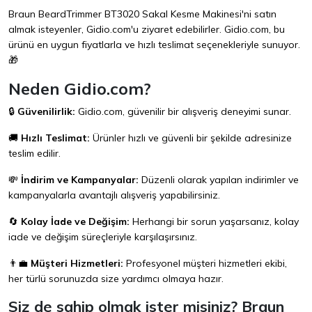
Braun BeardTrimmer BT3020 Sakal Kesme Makinesi'ni satın
almak isteyenler,
Gidio.com
'u ziyaret edebilirler. Gidio.com, bu
ürünü en uygun fiyatlarla ve hızlı teslimat seçenekleriyle sunuyor.
🎁
Neden Gidio.com?
🔒
Güvenilirlik:
Gidio.com
, güvenilir bir alışveriş deneyimi sunar.
🚚
Hızlı Teslimat:
Ürünler hızlı ve güvenli bir şekilde adresinize
teslim edilir.
💸
İndirim ve Kampanyalar:
Düzenli olarak yapılan indirimler ve
kampanyalarla avantajlı alışveriş yapabilirsiniz.
🔄
Kolay İade ve Değişim:
Herhangi bir sorun yaşarsanız, kolay
iade ve değişim süreçleriyle karşılaşırsınız.
👨‍💼
Müşteri Hizmetleri:
Profesyonel müşteri hizmetleri ekibi,
her türlü sorunuzda size yardımcı olmaya hazır.
Siz de sahip olmak ister misiniz? Braun