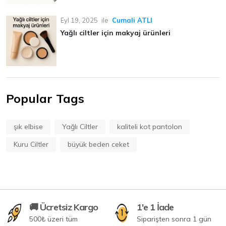
Eyl 19, 2025
ile
Cumali ATLI
Yağlı ciltler için makyaj ürünleri
Popular Tags
şık elbise
Yağlı Ciltler
kaliteli kot pantolon
Kuru Ciltler
büyük beden ceket
🚚 Ücretsiz Kargo
1'e 1 İade
500₺ üzeri tüm
Siparişten sonra 1 gün