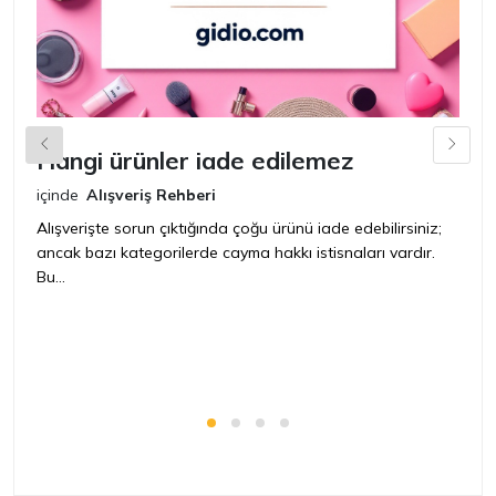
Hangi ürünler iade edilemez
G
n
içinde
Alışveriş Rehberi
iç
Alışverişte sorun çıktığında çoğu ürünü iade edebilirsiniz;
ancak bazı kategorilerde cayma hakkı istisnaları vardır.
İ
Bu...
ür
bir