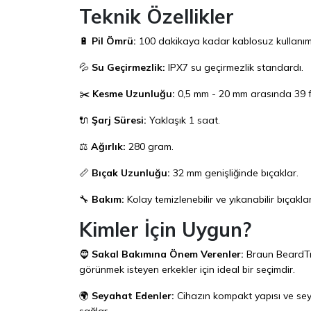
Teknik Özellikler
🔋
Pil Ömrü:
100 dakikaya kadar kablosuz kullanım
💦
Su Geçirmezlik:
IPX7 su geçirmezlik standardı.
✂️
Kesme Uzunluğu:
0,5 mm - 20 mm arasında 39 fa
🔌
Şarj Süresi:
Yaklaşık 1 saat.
⚖️
Ağırlık:
280 gram.
📏
Bıçak Uzunluğu:
32 mm genişliğinde bıçaklar.
🔧
Bakım:
Kolay temizlenebilir ve yıkanabilir bıçaklar
Kimler İçin Uygun?
🧔
Sakal Bakımına Önem Verenler:
Braun BeardTr
görünmek isteyen erkekler için ideal bir seçimdir.
🌍
Seyahat Edenler:
Cihazın kompakt yapısı ve seya
sağlar.