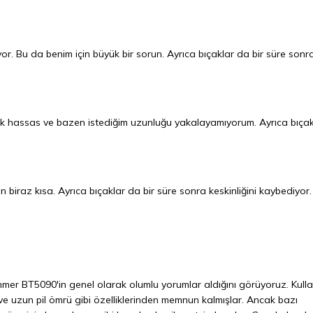
yor. Bu da benim için büyük bir sorun. Ayrıca bıçaklar da bir süre sonr
ok hassas ve bazen istediğim uzunluğu yakalayamıyorum. Ayrıca bıçak
in biraz kısa. Ayrıca bıçaklar da bir süre sonra keskinliğini kaybediyor
mer BT5090'in genel olarak olumlu yorumlar aldığını görüyoruz. Kullan
i ve uzun pil ömrü gibi özelliklerinden memnun kalmışlar. Ancak bazı