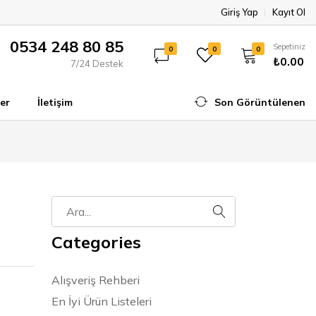
Giriş Yap
Kayıt Ol
0534 248 80 85
Sepetiniz
0
0
0
₺0.00
7/24 Destek
er
İletişim
Son Görüntülenen
Categories
Alışveriş Rehberi
En İyi Ürün Listeleri