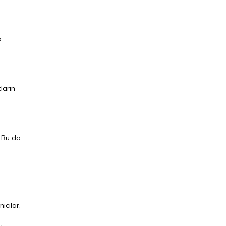
a
ların
. Bu da
ıcılar,