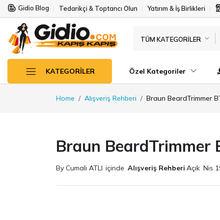
Gidio Blog
Tedarikçi & Toptancı Olun
Yatırım & İş Birlikleri
TÜM KATEGORILER
Özel Kategoriler
KATEGORILER
Home
Alışveriş Rehberi
Braun BeardTrimmer B
Braun BeardTrimmer 
By Cumali ATLI
içinde
Alışveriş Rehberi
Açık
Nis 1