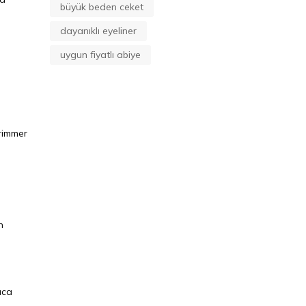
büyük beden ceket
dayanıklı eyeliner
uygun fiyatlı abiye
Trimmer
n
ıca