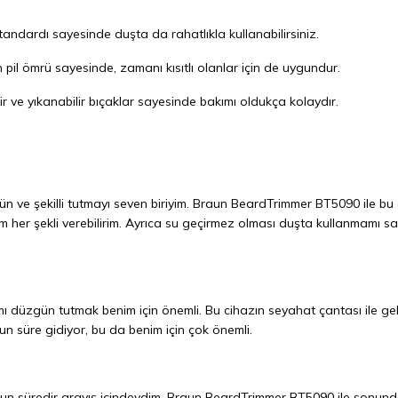
tandardı sayesinde duşta da rahatlıkla kullanabilirsiniz.
un pil ömrü sayesinde, zamanı kısıtlı olanlar için de uygundur.
ir ve yıkanabilir bıçaklar sayesinde bakımı oldukça kolaydır.
 ve şekilli tutmayı seven biriyim. Braun BeardTrimmer BT5090 ile bu
im her şekli verebilirim. Ayrıca su geçirmez olması duşta kullanmamı sa
 düzgün tutmak benim için önemli. Bu cihazın seyahat çantası ile ge
zun süre gidiyor, bu da benim için çok önemli.
uzun süredir arayış içindeydim. Braun BeardTrimmer BT5090 ile sonun