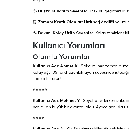
💦
Duşta Kullanım Sevenler:
IPX7 su geçirmezlik s
⏰
Zamanı Kısıtlı Olanlar:
Hızlı şarj özelliği ve uz
🔧
Bakımı Kolay Ürün Sevenler:
Kolay temizlenebil
Kullanıcı Yorumları
Olumlu Yorumlar
Kullanıcı Adı: Ahmet K.:
Sakalımı her zaman düzgün
kolaylaştı. 39 farklı uzunluk ayarı sayesinde istediğ
Harika bir ürün!
⭐⭐⭐⭐⭐
Kullanıcı Adı: Mehmet Y.:
Seyahat ederken sakalımı
benim için büyük bir avantaj oldu. Ayrıca şarjı da u
⭐⭐⭐⭐
Kullanıcı Adı: Ali G.:
Sakalımı şekillendirmek için 