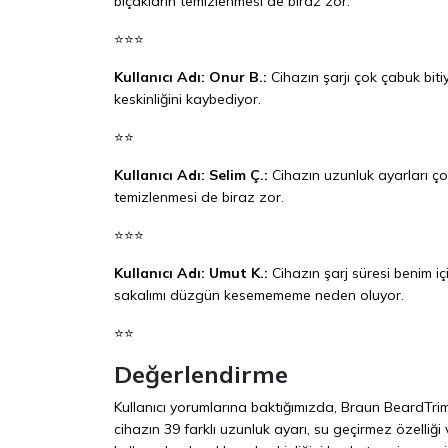
bıçakların temizlenmesi de biraz zor.
⭐⭐⭐
Kullanıcı Adı: Onur B.:
Cihazın şarjı çok çabuk biti
keskinliğini kaybediyor.
⭐⭐
Kullanıcı Adı: Selim Ç.:
Cihazın uzunluk ayarları ç
temizlenmesi de biraz zor.
⭐⭐⭐
Kullanıcı Adı: Umut K.:
Cihazın şarj süresi benim iç
sakalımı düzgün kesemememe neden oluyor.
⭐⭐
Değerlendirme
Kullanıcı yorumlarına baktığımızda, Braun BeardTrim
cihazın 39 farklı uzunluk ayarı, su geçirmez özelliğ