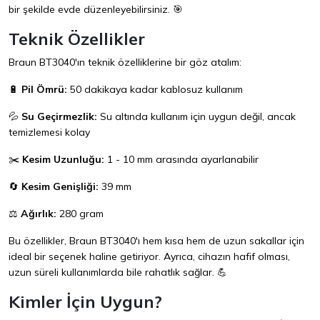
bir şekilde evde düzenleyebilirsiniz. 🎯
Teknik Özellikler
Braun BT3040'ın teknik özelliklerine bir göz atalım:
🔋
Pil Ömrü:
50 dakikaya kadar kablosuz kullanım
💦
Su Geçirmezlik:
Su altında kullanım için uygun değil, ancak
temizlemesi kolay
✂️
Kesim Uzunluğu:
1 - 10 mm arasında ayarlanabilir
🔄
Kesim Genişliği:
39 mm
⚖️
Ağırlık:
280 gram
Bu özellikler, Braun BT3040'ı hem kısa hem de uzun sakallar için
ideal bir seçenek haline getiriyor. Ayrıca, cihazın hafif olması,
uzun süreli kullanımlarda bile rahatlık sağlar. 💪
Kimler İçin Uygun?