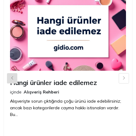
Hangi ürünler iade edilemez
G
n
içinde
Alışveriş Rehberi
iç
Alışverişte sorun çıktığında çoğu ürünü iade edebilirsiniz;
ancak bazı kategorilerde cayma hakkı istisnaları vardır.
İ
Bu...
ür
bir