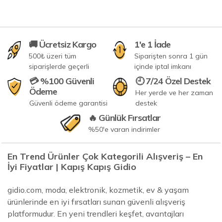
🚚 Ücretsiz Kargo
1'e 1 İade
500₺ üzeri tüm
Siparişten sonra 1 gün
siparişlerde geçerli
içinde iptal imkanı
💳 %100 Güvenli
🕘 7/24 Özel Destek
Ödeme
Her yerde ve her zaman
Güvenli ödeme garantisi
destek
🔥 Günlük Fırsatlar
%50'e varan indirimler
En Trend Ürünler Çok Kategorili Alışveriş – En
İyi Fiyatlar | Kapış Kapış Gidio
gidio.com, moda, elektronik, kozmetik, ev & yaşam
ürünlerinde en iyi fırsatları sunan güvenli alışveriş
platformudur. En yeni trendleri keşfet, avantajları