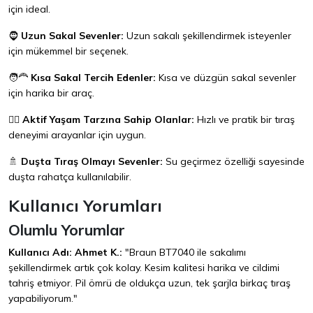
için ideal.
🧔
Uzun Sakal Sevenler:
Uzun sakalı şekillendirmek isteyenler
için mükemmel bir seçenek.
🧑‍🦰
Kısa Sakal Tercih Edenler:
Kısa ve düzgün sakal sevenler
için harika bir araç.
🏃‍♂️
Aktif Yaşam Tarzına Sahip Olanlar:
Hızlı ve pratik bir tıraş
deneyimi arayanlar için uygun.
🚿
Duşta Tıraş Olmayı Sevenler:
Su geçirmez özelliği sayesinde
duşta rahatça kullanılabilir.
Kullanıcı Yorumları
Olumlu Yorumlar
Kullanıcı Adı: Ahmet K.:
"Braun BT7040 ile sakalımı
şekillendirmek artık çok kolay. Kesim kalitesi harika ve cildimi
tahriş etmiyor. Pil ömrü de oldukça uzun, tek şarjla birkaç tıraş
yapabiliyorum."