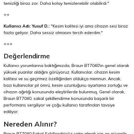
temizliği biraz zor. Daha kolay temizlenebilir olabilirdi."
⭐⭐
Kullanıcı Adı: Yusuf D.:
"Kesim kalitesi iyi ama cihazın sesi biraz
fazla geliyor. Daha sessiz olmasını tercih ederdim."
⭐⭐⭐
Değerlendirme
Kullanıcı yorumlarına baktığımızda, Braun BT7040'ın genel olarak
yüksek puanlar aldığını görüyoruz. Kullanıcılar, cihazın kesim
kalitesi ve su geçirmez özelliğinden oldukça memnun. Ancak,
bazı kullanıcılar pil ömrü, kesim uzunluğunu ayarlama zorluğu ve
cihazın ağırlığı konusunda eleştirilerde bulunmuş. Genel olarak,
Braun BT7040, sakal şekillendirme konusunda başarılı bir
performans sergiliyor ve çoğu kullanıcı tarafından tavsiye
ediliyor.
Nereden Alınır?
Braun BT7040 Sakal Şekillendirici'yi satın almak için en güvenilir