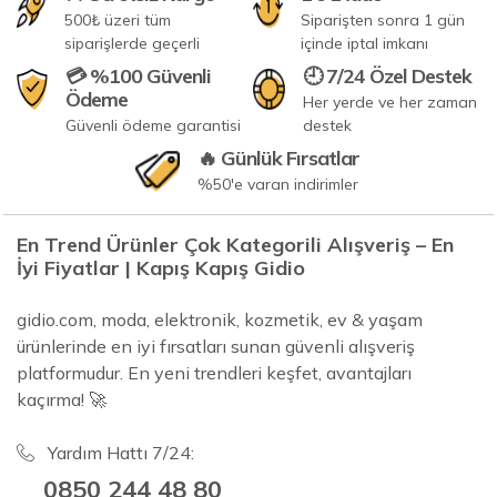
500₺ üzeri tüm
Siparişten sonra 1 gün
siparişlerde geçerli
içinde iptal imkanı
💳 %100 Güvenli
🕘 7/24 Özel Destek
Ödeme
Her yerde ve her zaman
Güvenli ödeme garantisi
destek
🔥 Günlük Fırsatlar
%50'e varan indirimler
En Trend Ürünler Çok Kategorili Alışveriş – En
İyi Fiyatlar | Kapış Kapış Gidio
gidio.com, moda, elektronik, kozmetik, ev & yaşam
ürünlerinde en iyi fırsatları sunan güvenli alışveriş
platformudur. En yeni trendleri keşfet, avantajları
kaçırma! 🚀
Yardım Hattı 7/24:
0850 244 48 80