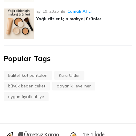
Eyl 19, 2025
ile
Cumali ATLI
Yağlı ciltler için makyaj ürünleri
Popular Tags
kaliteli kot pantolon
Kuru Ciltler
büyük beden ceket
dayanıklı eyeliner
uygun fiyatlı abiye
🚚 Ücretsiz Kargo
1'e 1 İade