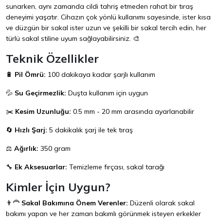
sunarken, aynı zamanda cildi tahriş etmeden rahat bir tıraş
deneyimi yaşatır. Cihazın çok yönlü kullanımı sayesinde, ister kısa
ve düzgün bir sakal ister uzun ve şekilli bir sakal tercih edin, her
türlü sakal stiline uyum sağlayabilirsiniz. 🎨
Teknik Özellikler
🔋
Pil Ömrü:
100 dakikaya kadar şarjlı kullanım
💦
Su Geçirmezlik:
Duşta kullanım için uygun
✂️
Kesim Uzunluğu:
0.5 mm - 20 mm arasında ayarlanabilir
🔄
Hızlı Şarj:
5 dakikalık şarj ile tek tıraş
⚖️
Ağırlık:
350 gram
🔧
Ek Aksesuarlar:
Temizleme fırçası, sakal tarağı
Kimler İçin Uygun?
👨‍🦰
Sakal Bakımına Önem Verenler:
Düzenli olarak sakal
bakımı yapan ve her zaman bakımlı görünmek isteyen erkekler