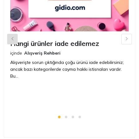
Hangi ürünler iade edilemez
G
n
içinde
Alışveriş Rehberi
iç
Alışverişte sorun çıktığında çoğu ürünü iade edebilirsiniz;
ancak bazı kategorilerde cayma hakkı istisnaları vardır.
İ
Bu...
ür
bir