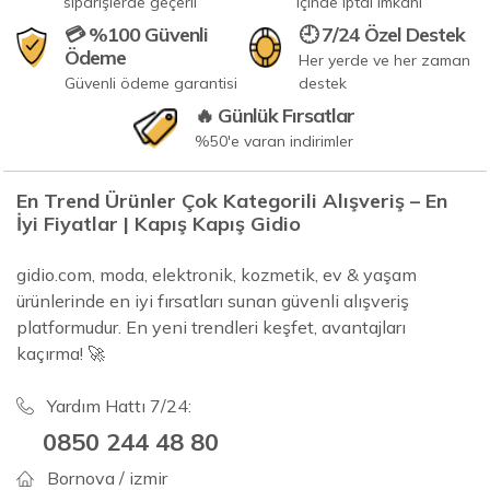
siparişlerde geçerli
içinde iptal imkanı
💳 %100 Güvenli
🕘 7/24 Özel Destek
Ödeme
Her yerde ve her zaman
Güvenli ödeme garantisi
destek
🔥 Günlük Fırsatlar
%50'e varan indirimler
En Trend Ürünler Çok Kategorili Alışveriş – En
İyi Fiyatlar | Kapış Kapış Gidio
gidio.com, moda, elektronik, kozmetik, ev & yaşam
ürünlerinde en iyi fırsatları sunan güvenli alışveriş
platformudur. En yeni trendleri keşfet, avantajları
kaçırma! 🚀
Yardım Hattı 7/24:
0850 244 48 80
Bornova / izmir