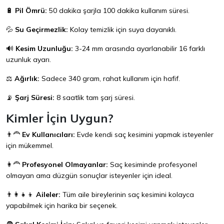
🔋
Pil Ömrü:
50 dakika şarjla 100 dakika kullanım süresi.
💦
Su Geçirmezlik:
Kolay temizlik için suya dayanıklı.
🔊
Kesim Uzunluğu:
3-24 mm arasında ayarlanabilir 16 farklı
uzunluk ayarı.
⚖️
Ağırlık:
Sadece 340 gram, rahat kullanım için hafif.
📡
Şarj Süresi:
8 saatlik tam şarj süresi.
Kimler İçin Uygun?
👨‍🦰
Ev Kullanıcıları:
Evde kendi saç kesimini yapmak isteyenler
için mükemmel.
👩‍🦰
Profesyonel Olmayanlar:
Saç kesiminde profesyonel
olmayan ama düzgün sonuçlar isteyenler için ideal.
👨‍👩‍👧‍👦
Aileler:
Tüm aile bireylerinin saç kesimini kolayca
yapabilmek için harika bir seçenek.