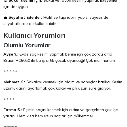
🧔
Sakal Kesimi İçin:
Sakal ve favori kesimi yapmak isteyenler
için de uygun.
💼
Seyahat Edenler:
Hafif ve taşınabilir yapısı sayesinde
seyahatlerde de kullanılabilir.
Kullanıcı Yorumları
Olumlu Yorumlar
Ayşe Y.:
Evde saç kesimi yapmak benim için çok zordu ama
Braun HC5050 ile bu iş artık çocuk oyuncağı! Çok memnunum.
⭐⭐⭐⭐⭐
Mehmet K.:
Sakalımı kesmek için aldım ve sonuçlar harika! Kesim
uzunluklarını ayarlamak çok kolay ve pili uzun süre gidiyor.
⭐⭐⭐⭐
Fatma S.:
Eşimin saçını kesmek için aldım ve gerçekten çok işe
yaradı. Hem kısa hem uzun saçlar için mükemmel.
⭐⭐⭐⭐⭐