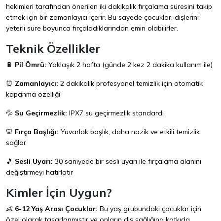
hekimleri tarafından önerilen iki dakikalık fırçalama süresini takip
etmek için bir zamanlayıcı içerir. Bu sayede çocuklar, dişlerini
yeterli süre boyunca fırçaladıklarından emin olabilirler.
Teknik Özellikler
🔋
Pil Ömrü:
Yaklaşık 2 hafta (günde 2 kez 2 dakika kullanım ile)
⏰
Zamanlayıcı:
2 dakikalık profesyonel temizlik için otomatik
kapanma özelliği
💦
Su Geçirmezlik:
IPX7 su geçirmezlik standardı
🦷
Fırça Başlığı:
Yuvarlak başlık, daha nazik ve etkili temizlik
sağlar
🎵
Sesli Uyarı:
30 saniyede bir sesli uyarı ile fırçalama alanını
değiştirmeyi hatırlatır
Kimler İçin Uygun?
👶
6-12 Yaş Arası Çocuklar:
Bu yaş grubundaki çocuklar için
özel olarak tasarlanmıştır ve onların diş sağlığına katkıda