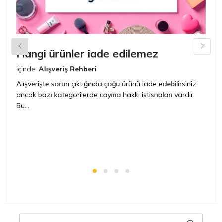
Hangi ürünler iade edilemez
G
n
içinde
Alışveriş Rehberi
iç
Alışverişte sorun çıktığında çoğu ürünü iade edebilirsiniz;
ancak bazı kategorilerde cayma hakkı istisnaları vardır.
İ
Bu...
ür
bir