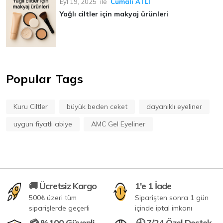
Eyl 19, 2025
ile
Cumali ATLI
Yağlı ciltler için makyaj ürünleri
Popular Tags
Kuru Ciltler
büyük beden ceket
dayanıklı eyeliner
uygun fiyatlı abiye
AMC Gel Eyeliner
🚚 Ücretsiz Kargo
1'e 1 İade
500₺ üzeri tüm
Siparişten sonra 1 gün
siparişlerde geçerli
içinde iptal imkanı
💳 %100 Güvenli
🕘 7/24 Özel Destek