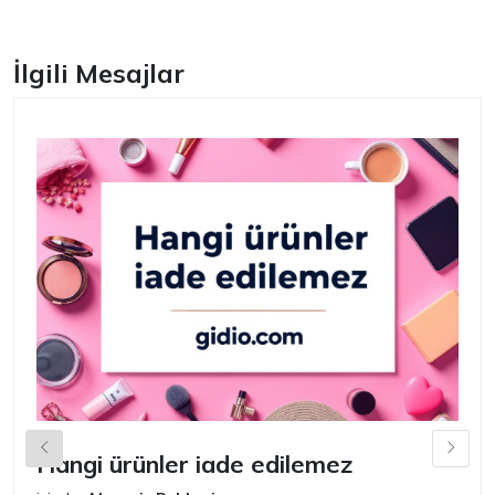
İlgili Mesajlar
Hangi ürünler iade edilemez
G
n