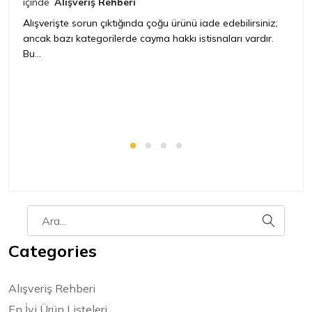
içinde
Alışveriş Rehberi
iç
Alışverişte sorun çıktığında çoğu ürünü iade edebilirsiniz;
ancak bazı kategorilerde cayma hakkı istisnaları vardır.
İ
Bu...
ür
bir
Categories
Alışveriş Rehberi
En İyi Ürün Listeleri