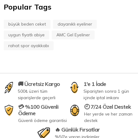
Popular Tags
büyük beden ceket
dayanıklı eyeliner
uygun fiyatlı abiye
AMC Gel Eyeliner
rahat spor ayakkabı
🚚 Ücretsiz Kargo
1'e 1 İade
500₺ üzeri tüm
Siparişten sonra 1 gün
siparişlerde geçerli
içinde iptal imkanı
💳 %100 Güvenli
🕘 7/24 Özel Destek
Ödeme
Her yerde ve her zaman
Güvenli ödeme garantisi
destek
🔥 Günlük Fırsatlar
%50'e varan indirimler