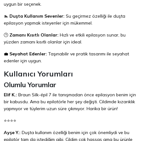
uygun bir seçenek.
🏊
Duşta Kullanım Sevenler:
Su geçirmez özelliği ile duşta
epilasyon yapmak isteyenler için mükemmel.
🕒
Zamanı Kısıtlı Olanlar:
Hızlı ve etkili epilasyon sunar, bu
yüzden zamanı kısıtlı olanlar için ideal.
💼
Seyahat Edenler:
Taşınabilir ve pratik tasarımı ile seyahat
edenler için uygun.
Kullanıcı Yorumları
Olumlu Yorumlar
Elif K.:
Braun Silk-épil 7 ile tanışmadan önce epilasyon benim için
bir kabusdu. Ama bu epilatörle her şey değişti. Cildimde kızarıklık
yapmıyor ve tüylerim uzun süre çıkmıyor. Harika bir ürün!
⭐⭐⭐⭐
Ayşe Y.:
Duşta kullanım özelliği benim için çok önemliydi ve bu
epilatör tam da istediğim gibi. Cildim çok hassas ama bu ürünle