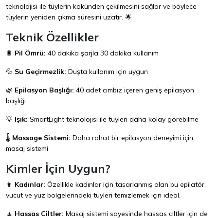
teknolojisi ile tüylerin kökünden çekilmesini sağlar ve böylece
tüylerin yeniden çıkma süresini uzatır. 🌟
Teknik Özellikler
🔋
Pil Ömrü:
40 dakika şarjla 30 dakika kullanım
💦
Su Geçirmezlik:
Duşta kullanım için uygun
🌿
Epilasyon Başlığı:
40 adet cımbız içeren geniş epilasyon
başlığı
💡
Işık:
SmartLight teknolojisi ile tüyleri daha kolay görebilme
🌡️
Massage Sistemi:
Daha rahat bir epilasyon deneyimi için
masaj sistemi
Kimler İçin Uygun?
👩
Kadınlar:
Özellikle kadınlar için tasarlanmış olan bu epilatör,
vücut ve yüz bölgelerindeki tüyleri temizlemek için ideal.
🧘
Hassas Ciltler:
Masaj sistemi sayesinde hassas ciltler için de