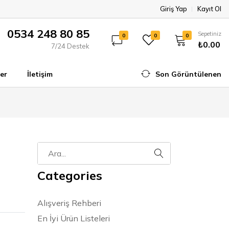
Giriş Yap
Kayıt Ol
0534 248 80 85
Sepetiniz
0
0
0
₺0.00
7/24 Destek
er
İletişim
Son Görüntülenen
Categories
Alışveriş Rehberi
En İyi Ürün Listeleri