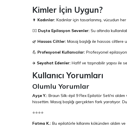
Kimler İçin Uygun?
👩
Kadınlar:
Kadınlar için tasarlanmış, vücudun her b
🏊‍♀️
Duşta Epilasyon Sevenler:
Su altında kullanılab
🌿
Hassas Ciltler:
Masaj başlığı ile hassas ciltlere 
💪
Profesyonel Kullanıcılar:
Profesyonel epilasyon
✈️
Seyahat Edenler:
Hafif ve taşınabilir yapısı ile s
Kullanıcı Yorumları
Olumlu Yorumlar
Ayşe Y.:
Braun Silk-épil 9 Flex Epilatör Seti'ni ald
hissettim. Masaj başlığı gerçekten fark yaratıyor. D
⭐⭐⭐⭐
Fatma K.:
Bu epilatörle kıllarımı kökünden aldım 