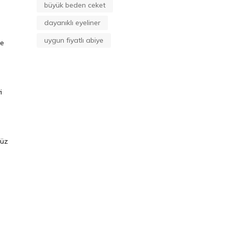
büyük beden ceket
dayanıklı eyeliner
uygun fiyatlı abiye
ye
i
süz