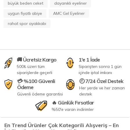
büyük beden ceket
dayanıklı eyeliner
uygun fiyatlı abiye
AMC Gel Eyeliner
rahat spor ayakkabı
🚚 Ücretsiz Kargo
1'e 1 İade
500₺ üzeri tüm
Siparişten sonra 1 gün
siparişlerde geçerli
içinde iptal imkanı
💳 %100 Güvenli
🕘 7/24 Özel Destek
Ödeme
Her yerde ve her zaman
Güvenli ödeme garantisi
destek
🔥 Günlük Fırsatlar
%50'e varan indirimler
En Trend Ürünler Çok Kategorili Alışveriş – En