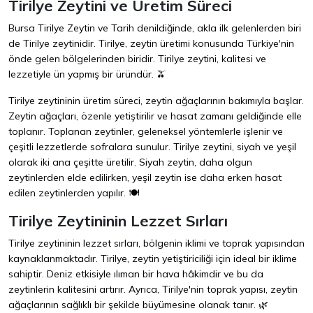
Tirilye Zeytini ve Üretim Süreci
Bursa Tirilye Zeytin ve Tarih denildiğinde, akla ilk gelenlerden biri
de Tirilye zeytinidir. Tirilye, zeytin üretimi konusunda Türkiye'nin
önde gelen bölgelerinden biridir. Tirilye zeytini, kalitesi ve
lezzetiyle ün yapmış bir üründür. 🫒
Tirilye zeytininin üretim süreci, zeytin ağaçlarının bakımıyla başlar.
Zeytin ağaçları, özenle yetiştirilir ve hasat zamanı geldiğinde elle
toplanır. Toplanan zeytinler, geleneksel yöntemlerle işlenir ve
çeşitli lezzetlerde sofralara sunulur. Tirilye zeytini, siyah ve yeşil
olarak iki ana çeşitte üretilir. Siyah zeytin, daha olgun
zeytinlerden elde edilirken, yeşil zeytin ise daha erken hasat
edilen zeytinlerden yapılır. 🍽️
Tirilye Zeytininin Lezzet Sırları
Tirilye zeytininin lezzet sırları, bölgenin iklimi ve toprak yapısından
kaynaklanmaktadır. Tirilye, zeytin yetiştiriciliği için ideal bir iklime
sahiptir. Deniz etkisiyle ılıman bir hava hâkimdir ve bu da
zeytinlerin kalitesini artırır. Ayrıca, Tirilye'nin toprak yapısı, zeytin
ağaçlarının sağlıklı bir şekilde büyümesine olanak tanır. 🌿