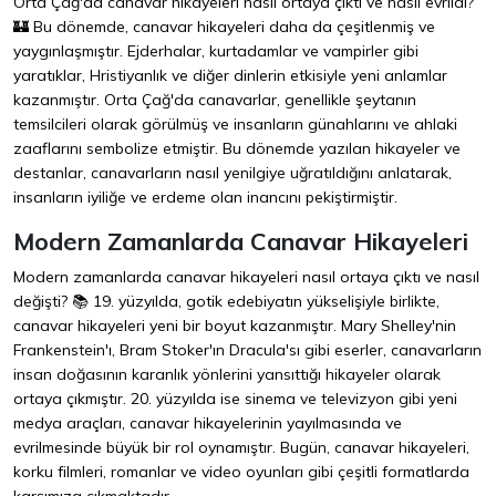
Orta Çağ'da canavar hikayeleri nasıl ortaya çıktı ve nasıl evrildi?
🏰 Bu dönemde, canavar hikayeleri daha da çeşitlenmiş ve
yaygınlaşmıştır. Ejderhalar, kurtadamlar ve vampirler gibi
yaratıklar, Hristiyanlık ve diğer dinlerin etkisiyle yeni anlamlar
kazanmıştır. Orta Çağ'da canavarlar, genellikle şeytanın
temsilcileri olarak görülmüş ve insanların günahlarını ve ahlaki
zaaflarını sembolize etmiştir. Bu dönemde yazılan hikayeler ve
destanlar, canavarların nasıl yenilgiye uğratıldığını anlatarak,
insanların iyiliğe ve erdeme olan inancını pekiştirmiştir.
Modern Zamanlarda Canavar Hikayeleri
Modern zamanlarda canavar hikayeleri nasıl ortaya çıktı ve nasıl
değişti? 📚 19. yüzyılda, gotik edebiyatın yükselişiyle birlikte,
canavar hikayeleri yeni bir boyut kazanmıştır. Mary Shelley'nin
Frankenstein'ı, Bram Stoker'ın Dracula'sı gibi eserler, canavarların
insan doğasının karanlık yönlerini yansıttığı hikayeler olarak
ortaya çıkmıştır. 20. yüzyılda ise sinema ve televizyon gibi yeni
medya araçları, canavar hikayelerinin yayılmasında ve
evrilmesinde büyük bir rol oynamıştır. Bugün, canavar hikayeleri,
korku filmleri, romanlar ve video oyunları gibi çeşitli formatlarda