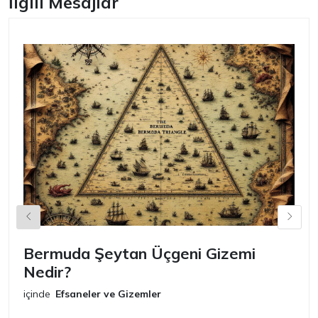
İlgili Mesajlar
Bermuda Şeytan Üçgeni Gizemi
Ş
Nedir?
iç
E
içinde
Efsaneler ve Gizemler