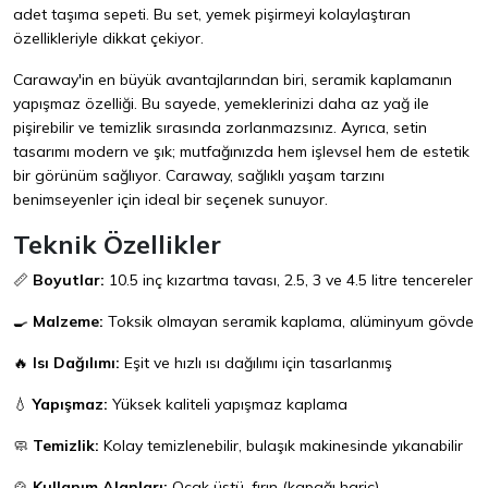
adet taşıma sepeti. Bu set, yemek pişirmeyi kolaylaştıran
özellikleriyle dikkat çekiyor.
Caraway'in en büyük avantajlarından biri, seramik kaplamanın
yapışmaz özelliği. Bu sayede, yemeklerinizi daha az yağ ile
pişirebilir ve temizlik sırasında zorlanmazsınız. Ayrıca, setin
tasarımı modern ve şık; mutfağınızda hem işlevsel hem de estetik
bir görünüm sağlıyor. Caraway, sağlıklı yaşam tarzını
benimseyenler için ideal bir seçenek sunuyor.
Teknik Özellikler
📏
Boyutlar:
10.5 inç kızartma tavası, 2.5, 3 ve 4.5 litre tencereler
🍳
Malzeme:
Toksik olmayan seramik kaplama, alüminyum gövde
🔥
Isı Dağılımı:
Eşit ve hızlı ısı dağılımı için tasarlanmış
💧
Yapışmaz:
Yüksek kaliteli yapışmaz kaplama
🧼
Temizlik:
Kolay temizlenebilir, bulaşık makinesinde yıkanabilir
🍲
Kullanım Alanları:
Ocak üstü, fırın (kapağı hariç)