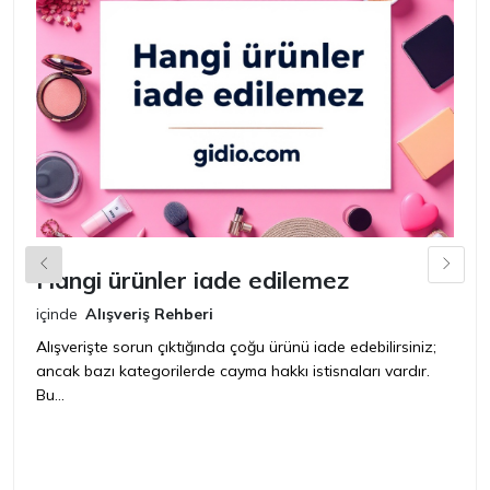
Hangi ürünler iade edilemez
G
n
içinde
Alışveriş Rehberi
iç
Alışverişte sorun çıktığında çoğu ürünü iade edebilirsiniz;
ancak bazı kategorilerde cayma hakkı istisnaları vardır.
İ
Bu...
ür
bir