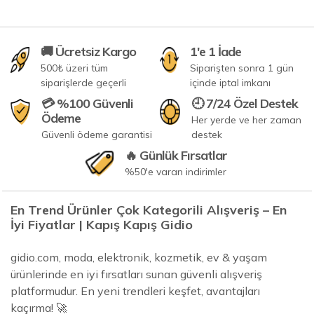
🚚 Ücretsiz Kargo
1'e 1 İade
500₺ üzeri tüm
Siparişten sonra 1 gün
siparişlerde geçerli
içinde iptal imkanı
💳 %100 Güvenli
🕘 7/24 Özel Destek
Ödeme
Her yerde ve her zaman
Güvenli ödeme garantisi
destek
🔥 Günlük Fırsatlar
%50'e varan indirimler
En Trend Ürünler Çok Kategorili Alışveriş – En
İyi Fiyatlar | Kapış Kapış Gidio
gidio.com, moda, elektronik, kozmetik, ev & yaşam
ürünlerinde en iyi fırsatları sunan güvenli alışveriş
platformudur. En yeni trendleri keşfet, avantajları
kaçırma! 🚀