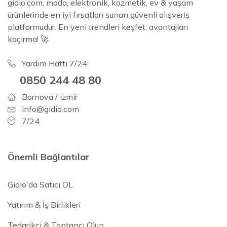
gidio.com, moda, elektronik, kozmetik, ev & yaşam
ürünlerinde en iyi fırsatları sunan güvenli alışveriş
platformudur. En yeni trendleri keşfet, avantajları
kaçırma! 🚀
Yardım Hattı 7/24:
0850 244 48 80
Bornova / izmir
info@gidio.com
7/24
Önemli Bağlantılar
Gidio'da Satıcı OL
Yatırım & İş Birlikleri
Tedarikçi & Toptancı Olun