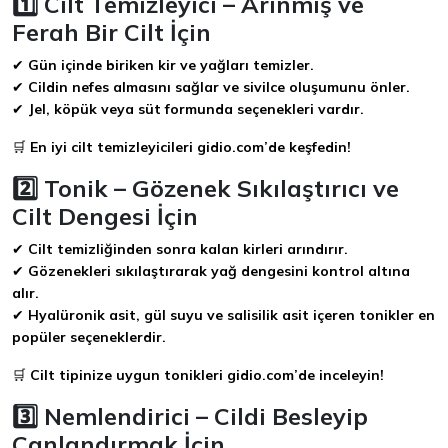
1️⃣ Cilt Temizleyici – Arınmış ve
Ferah Bir Cilt İçin
✔
Gün içinde biriken kir ve yağları temizler.
✔
Cildin nefes almasını sağlar ve sivilce oluşumunu önler.
✔
Jel, köpük veya süt formunda seçenekleri vardır.
🛒
En iyi cilt temizleyicileri gidio.com’de keşfedin!
2️⃣ Tonik – Gözenek Sıkılaştırıcı ve
Cilt Dengesi İçin
✔
Cilt temizliğinden sonra kalan kirleri arındırır.
✔
Gözenekleri sıkılaştırarak yağ dengesini kontrol altına
alır.
✔
Hyalüronik asit, gül suyu ve salisilik asit içeren tonikler en
popüler seçeneklerdir.
🛒
Cilt tipinize uygun tonikleri gidio.com’de inceleyin!
3️⃣ Nemlendirici – Cildi Besleyip
Canlandırmak İçin