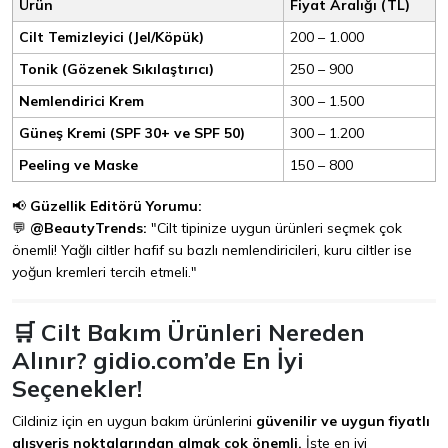
Ürün
Fiyat Aralığı (TL)
Cilt Temizleyici (Jel/Köpük)
200 – 1.000
Tonik (Gözenek Sıkılaştırıcı)
250 – 900
Nemlendirici Krem
300 – 1.500
Güneş Kremi (SPF 30+ ve SPF 50)
300 – 1.200
Peeling ve Maske
150 – 800
📢
Güzellik Editörü Yorumu:
💬
@BeautyTrends:
"Cilt tipinize uygun ürünleri seçmek çok
önemli! Yağlı ciltler hafif su bazlı nemlendiricileri, kuru ciltler ise
yoğun kremleri tercih etmeli."
🛒 Cilt Bakım Ürünleri Nereden
Alınır? gidio.com’de En İyi
Seçenekler!
Cildiniz için en uygun bakım ürünlerini
güvenilir ve uygun fiyatlı
alışveriş noktalarından almak çok önemli.
İşte en iyi