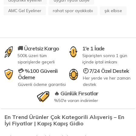
AMC Gel Eyeliner
rahat spor ayakkabı
şık elbise
🚚 Ücretsiz Kargo
1'e 1 İade
500₺ üzeri tüm
Siparişten sonra 1 gün
siparişlerde geçerli
içinde iptal imkanı
💳 %100 Güvenli
🕘 7/24 Özel Destek
Ödeme
Her yerde ve her zaman
Güvenli ödeme garantisi
destek
🔥 Günlük Fırsatlar
%50'e varan indirimler
En Trend Ürünler Çok Kategorili Alışveriş – En
İyi Fiyatlar | Kapış Kapış Gidio