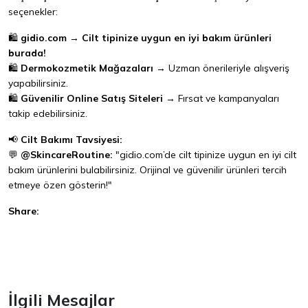
seçenekler:
🛍️
gidio.com
→
Cilt tipinize uygun en iyi bakım ürünleri
burada!
🛍️
Dermokozmetik Mağazaları
→ Uzman önerileriyle alışveriş
yapabilirsiniz.
🛍️
Güvenilir Online Satış Siteleri
→ Fırsat ve kampanyaları
takip edebilirsiniz.
📢
Cilt Bakımı Tavsiyesi:
💬
@SkincareRoutine:
"gidio.com’de cilt tipinize uygun en iyi cilt
bakım ürünlerini bulabilirsiniz. Orijinal ve güvenilir ürünleri tercih
etmeye özen gösterin!"
Share:
Facebook
İlgili Mesajlar