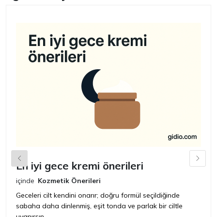
En iyi gece kremi önerileri
H
ö
içinde
Kozmetik Önerileri
iç
Geceleri cilt kendini onarır; doğru formül seçildiğinde
sabaha daha dinlenmiş, eşit tonda ve parlak bir ciltle
Kı
uyanırsın...