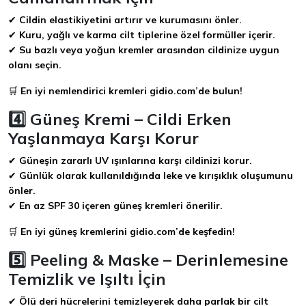
✔
Cildin elastikiyetini artırır ve kurumasını önler.
✔
Kuru, yağlı ve karma cilt tiplerine özel formüller içerir.
✔
Su bazlı veya yoğun kremler arasından cildinize uygun
olanı seçin.
🛒
En iyi nemlendirici kremleri gidio.com’de bulun!
4️⃣ Güneş Kremi – Cildi Erken
Yaşlanmaya Karşı Korur
✔
Güneşin zararlı UV ışınlarına karşı cildinizi korur.
✔
Günlük olarak kullanıldığında leke ve kırışıklık oluşumunu
önler.
✔
En az SPF 30 içeren güneş kremleri önerilir.
🛒
En iyi güneş kremlerini gidio.com’de keşfedin!
5️⃣ Peeling & Maske – Derinlemesine
Temizlik ve Işıltı İçin
✔
Ölü deri hücrelerini temizleyerek daha parlak bir cilt