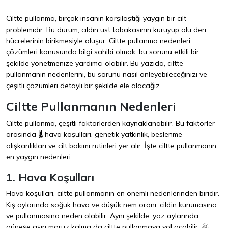
Ciltte pullanma, birçok insanın karşılaştığı yaygın bir cilt
problemidir. Bu durum, cildin üst tabakasının kuruyup ölü deri
hücrelerinin birikmesiyle oluşur. Ciltte pullanma nedenleri
çözümleri konusunda bilgi sahibi olmak, bu sorunu etkili bir
şekilde yönetmenize yardımcı olabilir. Bu yazıda, ciltte
pullanmanın nedenlerini, bu sorunu nasıl önleyebileceğinizi ve
çeşitli çözümleri detaylı bir şekilde ele alacağız.
Ciltte Pullanmanın Nedenleri
Ciltte pullanma, çeşitli faktörlerden kaynaklanabilir. Bu faktörler
arasında 🌡️ hava koşulları, genetik yatkınlık, beslenme
alışkanlıkları ve cilt bakımı rutinleri yer alır. İşte ciltte pullanmanın
en yaygın nedenleri:
1. Hava Koşulları
Hava koşulları, ciltte pullanmanın en önemli nedenlerinden biridir.
Kış aylarında soğuk hava ve düşük nem oranı, cildin kurumasına
ve pullanmasına neden olabilir. Aynı şekilde, yaz aylarında
güneşe aşırı maruz kalma da ciltte pullanmaya yol açabilir. 🌞