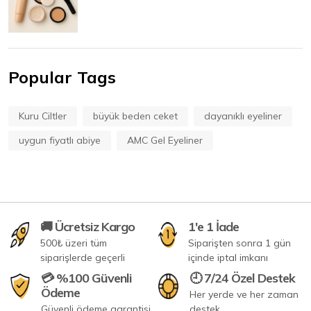
Popular Tags
Kuru Ciltler
büyük beden ceket
dayanıklı eyeliner
uygun fiyatlı abiye
AMC Gel Eyeliner
🚚 Ücretsiz Kargo
1'e 1 İade
500₺ üzeri tüm
Siparişten sonra 1 gün
siparişlerde geçerli
içinde iptal imkanı
💳 %100 Güvenli
🕘 7/24 Özel Destek
Ödeme
Her yerde ve her zaman
Güvenli ödeme garantisi
destek