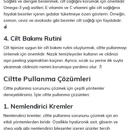
Sağlıklı ve dengeli beslenmek, cilt sağlığını korumak için önemlidir.
Omega-3 yağ asitleri, E vitamini ve C vitamini gibi cilt sağlığına
faydalı besinler içeren gıdalar tüketmeye özen gösterin. Örneğin,
somon, ceviz ve avokado gibi besinler cilt sağlığı için faydalıdır.
🍎
4. Cilt Bakımı Rutini
Cilt tipinize uygun bir cilt bakımı rutini oluşturmak, ciltte pullanmayı
önlemek için önemlidir. Nazik temizleyiciler kullanın ve cildinizi
aşırı peeling yapmaktan kaçının. Ayrıca, sıcak su yerine ılık suyla
yıkanmak cildinizin nemini korumaya yardımcı olur. 🚿
Ciltte Pullanma Çözümleri
Ciltte pullanma sorununu çözmek için çeşitli yöntemler
deneyebilirsiniz. İşte ciltte pullanma çözümleri:
1. Nemlendirici Kremler
Nemlendirici kremler, ciltte pullanma sorununu çözmek için en
etkili yöntemlerden biridir. Özellikle hyalüronik asit, gliserin ve
shea yağı gibi nemlendirici bileşenler içeren ürünler tercih