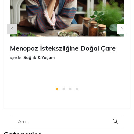
Menopoz İstekszliğine Doğal Çare
S
içinde
Sağlık & Yaşam
iç