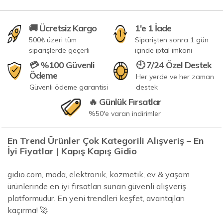
🚚 Ücretsiz Kargo
1'e 1 İade
500₺ üzeri tüm
Siparişten sonra 1 gün
siparişlerde geçerli
içinde iptal imkanı
💳 %100 Güvenli
🕘 7/24 Özel Destek
Ödeme
Her yerde ve her zaman
Güvenli ödeme garantisi
destek
🔥 Günlük Fırsatlar
%50'e varan indirimler
En Trend Ürünler Çok Kategorili Alışveriş – En
İyi Fiyatlar | Kapış Kapış Gidio
gidio.com, moda, elektronik, kozmetik, ev & yaşam
ürünlerinde en iyi fırsatları sunan güvenli alışveriş
platformudur. En yeni trendleri keşfet, avantajları
kaçırma! 🚀