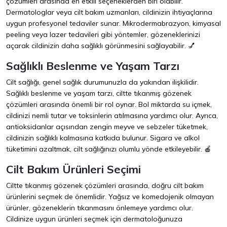
çözümleri arasında en etkili seçeneklerden biri olabilir.
Dermatologlar veya cilt bakım uzmanları, cildinizin ihtiyaçlarına
uygun profesyonel tedaviler sunar. Mikrodermabrazyon, kimyasal
peeling veya lazer tedavileri gibi yöntemler, gözeneklerinizi
açarak cildinizin daha sağlıklı görünmesini sağlayabilir. 💅
Sağlıklı Beslenme ve Yaşam Tarzı
Cilt sağlığı, genel sağlık durumunuzla da yakından ilişkilidir.
Sağlıklı beslenme ve yaşam tarzı, ciltte tıkanmış gözenek
çözümleri arasında önemli bir rol oynar. Bol miktarda su içmek,
cildinizi nemli tutar ve toksinlerin atılmasına yardımcı olur. Ayrıca,
antioksidanlar açısından zengin meyve ve sebzeler tüketmek,
cildinizin sağlıklı kalmasına katkıda bulunur. Sigara ve alkol
tüketimini azaltmak, cilt sağlığınızı olumlu yönde etkileyebilir. 🍎
Cilt Bakım Ürünleri Seçimi
Ciltte tıkanmış gözenek çözümleri arasında, doğru cilt bakım
ürünlerini seçmek de önemlidir. Yağsız ve komedojenik olmayan
ürünler, gözeneklerin tıkanmasını önlemeye yardımcı olur.
Cildinize uygun ürünleri seçmek için dermatoloğunuza