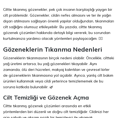
Ciltte tıkanmış gözenekler, pek çok insanın karşılaştığı yaygın bir
cilt problemidir. Gözenekler, cildin nefes almasını ve ter ile yağın
dışarı atılmasını sağlayan önemli yapılar olduğundan, tıkanmaları
cilt sağlığını olumsuz etkileyebilir. Bu yazıda, ciltte tıkanmış
gözenek çözümleri hakkında detaylı bilgi vererek, bu sorundan
kurtulmanıza yardımcı olacak yöntemleri paylaşacağım. 💆‍♀️
Gözeneklerin Tıkanma Nedenleri
Gözeneklerin tıkanmasının birçok nedeni olabilir. Öncelikle, ciltteki
yağ üretimi artarsa, bu yağ gözenekleri tıkayabilir. Aynı
zamanda, ölü deri hücreleri, makyaj kalıntıları ve çevresel kirler
de gözeneklerin tıkanmasına yol açabilir. Ayrıca, yanlış cilt bakım
ürünleri kullanmak veya cildi yeterince temizlememek de bu
soruna katkıda bulunabilir. 🌿
Cilt Temizliği ve Gözenek Açma
Ciltte tıkanmış gözenek çözümleri arasında en etkili
yöntemlerden biri düzenli ve doğru cilt temizliğidir. Cildinizi her
gün sabah ve akşam nazik bir temizleyici ile yıkamak,