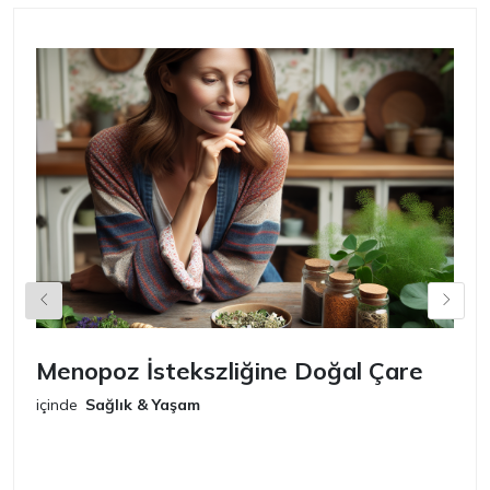
Menopoz İstekszliğine Doğal Çare
S
içinde
Sağlık & Yaşam
iç