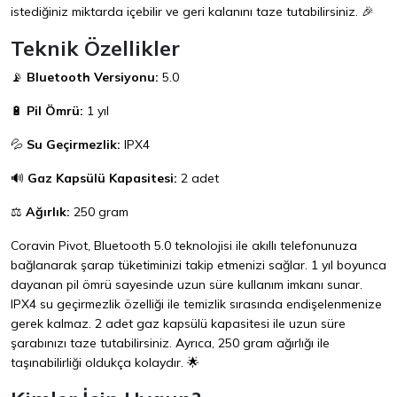
istediğiniz miktarda içebilir ve geri kalanını taze tutabilirsiniz. 🎉
Teknik Özellikler
📡
Bluetooth Versiyonu:
5.0
🔋
Pil Ömrü:
1 yıl
💦
Su Geçirmezlik:
IPX4
🔊
Gaz Kapsülü Kapasitesi:
2 adet
⚖️
Ağırlık:
250 gram
Coravin Pivot, Bluetooth 5.0 teknolojisi ile akıllı telefonunuza
bağlanarak şarap tüketiminizi takip etmenizi sağlar. 1 yıl boyunca
dayanan pil ömrü sayesinde uzun süre kullanım imkanı sunar.
IPX4 su geçirmezlik özelliği ile temizlik sırasında endişelenmenize
gerek kalmaz. 2 adet gaz kapsülü kapasitesi ile uzun süre
şarabınızı taze tutabilirsiniz. Ayrıca, 250 gram ağırlığı ile
taşınabilirliği oldukça kolaydır. 🌟