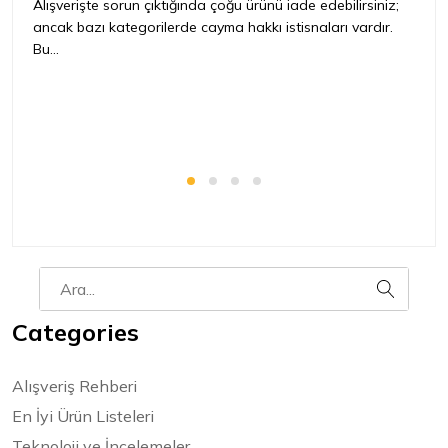
iç
Alışverişte sorun çıktığında çoğu ürünü iade edebilirsiniz;
ancak bazı kategorilerde cayma hakkı istisnaları vardır.
İ
Bu...
ür
bir
Categories
Alışveriş Rehberi
En İyi Ürün Listeleri
Teknoloji ve İncelemeler