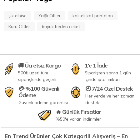
şık elbise
Yağlı Ciltler
kaliteli kot pantolon
Kuru Ciltler
büyük beden ceket
🚚 Ücretsiz Kargo
1'e 1 İade
500₺ üzeri tüm
Siparişten sonra 1 gün
siparişlerde geçerli
içinde iptal imkanı
💳 %100 Güvenli
🕘 7/24 Özel Destek
Ödeme
Her yerde ve her zaman
Güvenli ödeme garantisi
destek
🔥 Günlük Fırsatlar
%50'e varan indirimler
En Trend Ürünler Çok Kategorili Alışveriş – En