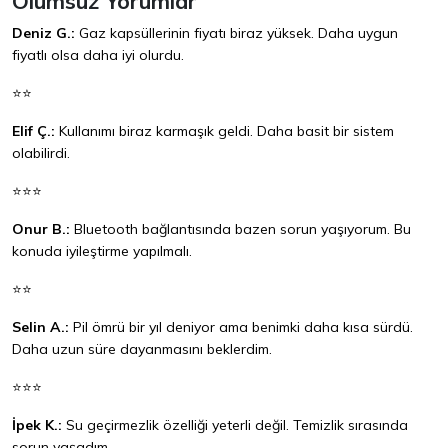
Olumsuz Yorumlar
Deniz G.:
Gaz kapsüllerinin fiyatı biraz yüksek. Daha uygun
fiyatlı olsa daha iyi olurdu.
⭐⭐
Elif Ç.:
Kullanımı biraz karmaşık geldi. Daha basit bir sistem
olabilirdi.
⭐⭐⭐
Onur B.:
Bluetooth bağlantısında bazen sorun yaşıyorum. Bu
konuda iyileştirme yapılmalı.
⭐⭐
Selin A.:
Pil ömrü bir yıl deniyor ama benimki daha kısa sürdü.
Daha uzun süre dayanmasını beklerdim.
⭐⭐⭐
İpek K.:
Su geçirmezlik özelliği yeterli değil. Temizlik sırasında
sorun yaşadım.