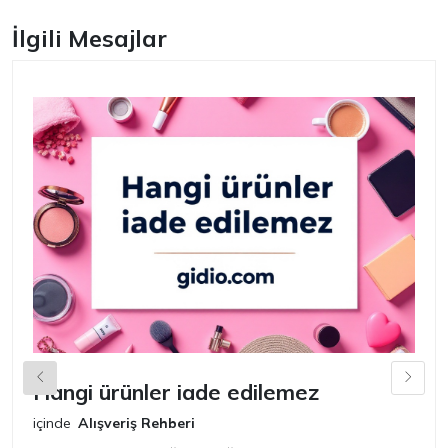
İlgili Mesajlar
Hangi ürünler iade edilemez
G
n
içinde
Alışveriş Rehberi