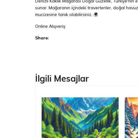
Denizli Kaklık Mağarası Doğal Güzellik, Türkiye'nin e
sunar. Mağaranın içindeki travertenler, doğal havuzl
mucizesine tanık olabilirsiniz. 🌍
Online Alışveriş
Share:
Facebook
İlgili Mesajlar