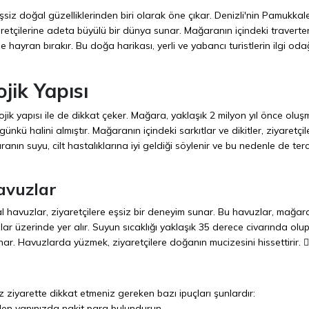
şsiz doğal güzelliklerinden biri olarak öne çıkar. Denizli'nin Pamukkal
etçilerine adeta büyülü bir dünya sunar. Mağaranın içindeki traverte
hayran bırakır. Bu doğa harikası, yerli ve yabancı turistlerin ilgi oda
jik Yapısı
lojik yapısı ile de dikkat çeker. Mağara, yaklaşık 2 milyon yıl önce olu
nkü halini almıştır. Mağaranın içindeki sarkıtlar ve dikitler, ziyaretçil
ranın suyu, cilt hastalıklarına iyi geldiği söylenir ve bu nedenle de terc
avuzlar
al havuzlar, ziyaretçilere eşsiz bir deneyim sunar. Bu havuzlar, mağar
r üzerinde yer alır. Suyun sıcaklığı yaklaşık 35 derece civarında olup,
ar. Havuzlarda yüzmek, ziyaretçilere doğanın mucizesini hissettirir. 🏊‍
 ziyarette dikkat etmeniz gereken bazı ipuçları şunlardır:
den yanınızda nakit para bulundurun.