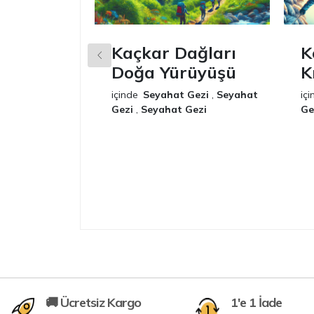
Kaçkar Dağları
K
Doğa Yürüyüşü
K
içinde
Seyahat Gezi
,
Seyahat
içi
Gezi
,
Seyahat Gezi
Ge
🚚 Ücretsiz Kargo
1'e 1 İade