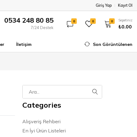
Giriş Yap
Kayıt Ol
0534 248 80 85
Sepetiniz
0
0
0
₺0.00
7/24 Destek
er
İletişim
Son Görüntülenen
Categories
Alışveriş Rehberi
En İyi Ürün Listeleri