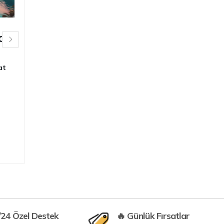
a
Bolu Abant Gölü
Doğa Kaçamağı
at
içinde
Seyahat Gezi
,
Seyahat
Gezi
,
Seyahat Gezi
/24 Özel Destek
🔥 Günlük Fırsatlar