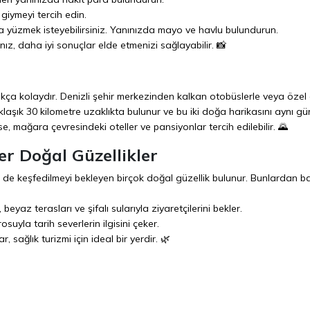
iymeyi tercih edin.
a yüzmek isteyebilirsiniz. Yanınızda mayo ve havlu bulundurun.
z, daha iyi sonuçlar elde etmenizi sağlayabilir. 📸
ukça kolaydır. Denizli şehir merkezinden kalkan otobüslerle veya özel
aşık 30 kilometre uzaklıkta bulunur ve bu iki doğa harikasını aynı gü
mağara çevresindeki oteller ve pansiyonlar tercih edilebilir. 🌄
r Doğal Güzellikler
e de keşfedilmeyi bekleyen birçok doğal güzellik bulunur. Bunlardan ba
yaz terasları ve şifalı sularıyla ziyaretçilerini bekler.
rosuyla tarih severlerin ilgisini çeker.
r, sağlık turizmi için ideal bir yerdir. 🌿