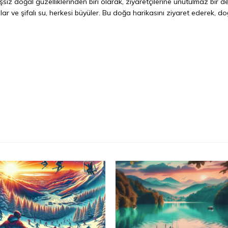
şsiz doğal güzelliklerinden biri olarak, ziyaretçilerine unutulmaz bir 
ar ve şifalı su, herkesi büyüler. Bu doğa harikasını ziyaret ederek, d