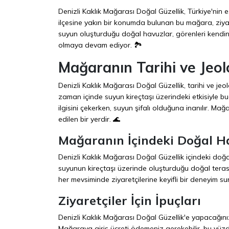
Denizli Kaklık Mağarası Doğal Güzellik, Türkiye'nin e
ilçesine yakın bir konumda bulunan bu mağara, ziyar
suyun oluşturduğu doğal havuzlar, görenleri kendine 
olmaya devam ediyor. 🏞️
Mağaranın Tarihi ve Jeolo
Denizli Kaklık Mağarası Doğal Güzellik, tarihi ve jeo
zaman içinde suyun kireçtaşı üzerindeki etkisiyle bugü
ilgisini çekerken, suyun şifalı olduğuna inanılır. Mağa
edilen bir yerdir. 🌊
Mağaranın İçindeki Doğal H
Denizli Kaklık Mağarası Doğal Güzellik içindeki doğ
suyunun kireçtaşı üzerinde oluşturduğu doğal terasla
her mevsiminde ziyaretçilerine keyifli bir deneyim sun
Ziyaretçiler İçin İpuçları
Denizli Kaklık Mağarası Doğal Güzellik'e yapacağınız
Mağaraya giriş ücreti ödemeniz gerekebilir, bu yüz