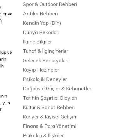
Spor & Outdoor Rehberi
e
Antika Rehberi
nler ve
ğı
Kendin Yap (DIY)
Dünya Rekorları
İlginç Bilgiler
Tuhaf & İlginç Yerler
şmuş ve
erin
Gelecek Senaryoları
ih
Kayıp Hazineler
Psikolojik Deneyler
Doğaüstü Güçler & Kehanetler
anın
Tarihin Şaşırtıcı Olayları
 yılın
Kültür & Sanat Rehberi
♂️
Kariyer & Kişisel Gelişim
Finans & Para Yönetimi
Psikoloji & İlişkiler