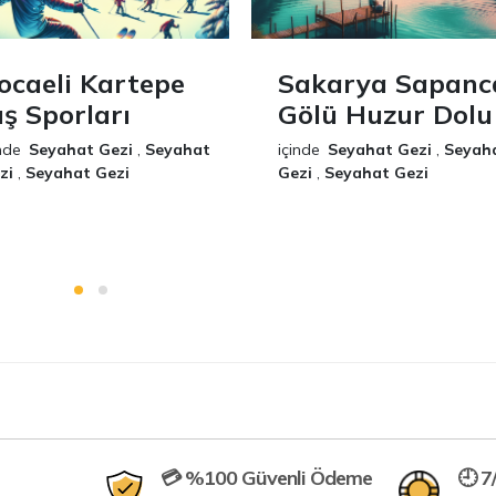
ocaeli Kartepe
Sakarya Sapanc
ış Sporları
Gölü Huzur Dolu
nde
Seyahat Gezi
,
Seyahat
içinde
Seyahat Gezi
,
Seyah
zi
,
Seyahat Gezi
Gezi
,
Seyahat Gezi
💳 %100 Güvenli Ödeme
🕘 7