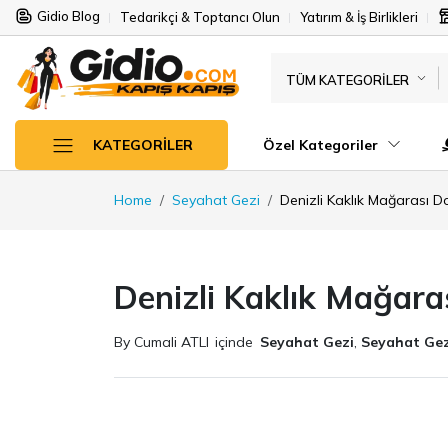
Gidio Blog
Tedarikçi & Toptancı Olun
Yatırım & İş Birlikleri
TÜM KATEGORILER
Özel Kategoriler
KATEGORILER
Home
Seyahat Gezi
Denizli Kaklık Mağarası D
Denizli Kaklık Mağara
By Cumali ATLI
içinde
Seyahat Gezi
,
Seyahat Gez