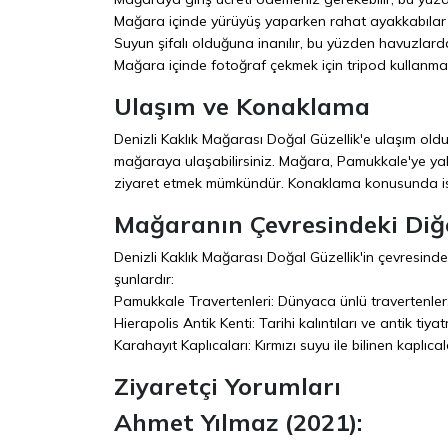
Mağara içinde yürüyüş yaparken rahat ayakkabılar g
Suyun şifalı olduğuna inanılır, bu yüzden havuzlard
Mağara içinde fotoğraf çekmek için tripod kullanmanı
Ulaşım ve Konaklama
Denizli Kaklık Mağarası Doğal Güzellik'e ulaşım old
mağaraya ulaşabilirsiniz. Mağara, Pamukkale'ye yakl
ziyaret etmek mümkündür. Konaklama konusunda ise, 
Mağaranın Çevresindeki Diğe
Denizli Kaklık Mağarası Doğal Güzellik'in çevresind
şunlardır:
Pamukkale Travertenleri: Dünyaca ünlü travertenler, be
Hierapolis Antik Kenti: Tarihi kalıntıları ve antik tiyat
Karahayıt Kaplıcaları: Kırmızı suyu ile bilinen kaplıcala
Ziyaretçi Yorumları
Ahmet Yılmaz (2021):