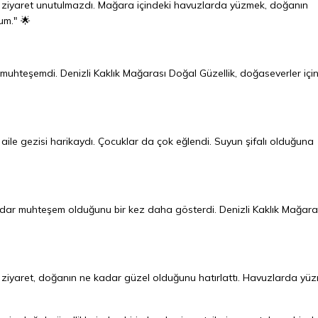
ız ziyaret unutulmazdı. Mağara içindeki havuzlarda yüzmek, doğanın
rum." 🌟
muhteşemdi. Denizli Kaklık Mağarası Doğal Güzellik, doğaseverler içi
 aile gezisi harikaydı. Çocuklar da çok eğlendi. Suyun şifalı olduğuna
kadar muhteşem olduğunu bir kez daha gösterdi. Denizli Kaklık Mağara
z ziyaret, doğanın ne kadar güzel olduğunu hatırlattı. Havuzlarda yü