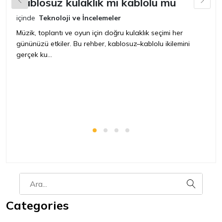
Kablosuz kulaklık mı kablolu mu
L
içinde
Teknoloji ve İncelemeler
iç
Müzik, toplantı ve oyun için doğru kulaklık seçimi her
Ye
gününüzü etkiler. Bu rehber, kablosuz–kablolu ikilemini
ya
gerçek ku...
Categories