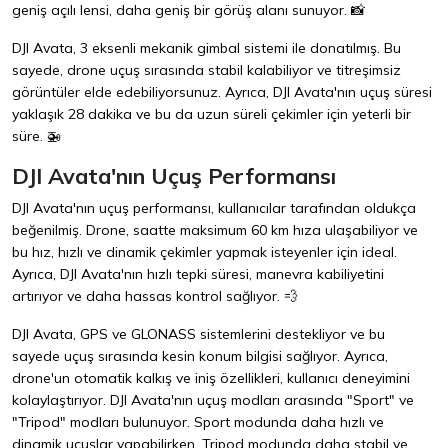
geniş açılı lensi, daha geniş bir görüş alanı sunuyor. 📸
DJI Avata, 3 eksenli mekanik gimbal sistemi ile donatılmış. Bu
sayede, drone uçuş sırasında stabil kalabiliyor ve titreşimsiz
görüntüler elde edebiliyorsunuz. Ayrıca, DJI Avata'nın uçuş süresi
yaklaşık 28 dakika ve bu da uzun süreli çekimler için yeterli bir
süre. 🚁
DJI Avata'nın Uçuş Performansı
DJI Avata'nın uçuş performansı, kullanıcılar tarafından oldukça
beğenilmiş. Drone, saatte maksimum 60 km hıza ulaşabiliyor ve
bu hız, hızlı ve dinamik çekimler yapmak isteyenler için ideal.
Ayrıca, DJI Avata'nın hızlı tepki süresi, manevra kabiliyetini
artırıyor ve daha hassas kontrol sağlıyor. 💨
DJI Avata, GPS ve GLONASS sistemlerini destekliyor ve bu
sayede uçuş sırasında kesin konum bilgisi sağlıyor. Ayrıca,
drone'un otomatik kalkış ve iniş özellikleri, kullanıcı deneyimini
kolaylaştırıyor. DJI Avata'nın uçuş modları arasında "Sport" ve
"Tripod" modları bulunuyor. Sport modunda daha hızlı ve
dinamik uçuşlar yapabilirken, Tripod modunda daha stabil ve