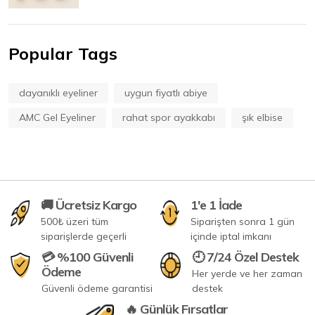
Popular Tags
dayanıklı eyeliner
uygun fiyatlı abiye
AMC Gel Eyeliner
rahat spor ayakkabı
şık elbise
🚚 Ücretsiz Kargo
1'e 1 İade
500₺ üzeri tüm
Siparişten sonra 1 gün
siparişlerde geçerli
içinde iptal imkanı
💳 %100 Güvenli
🕘 7/24 Özel Destek
Ödeme
Her yerde ve her zaman
Güvenli ödeme garantisi
destek
🔥 Günlük Fırsatlar