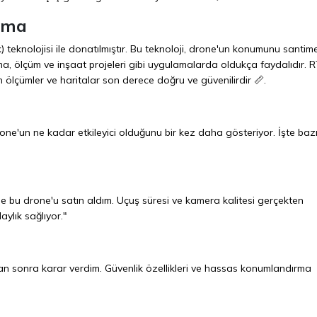
rma
 teknolojisi ile donatılmıştır. Bu teknoloji, drone'un konumunu santim
ama, ölçüm ve inşaat projeleri gibi uygulamalarda oldukça faydalıdır. 
n ölçümler ve haritalar son derece doğru ve güvenilirdir 📏.
u drone'un ne kadar etkileyici olduğunu bir kez daha gösteriyor. İşte baz
e bu drone'u satın aldım. Uçuş süresi ve kamera kalitesi gerçekten
ylık sağlıyor."
n sonra karar verdim. Güvenlik özellikleri ve hassas konumlandırma