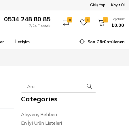
Giriş Yap
Kayıt Ol
0534 248 80 85
Sepetiniz
0
0
0
₺0.00
7/24 Destek
er
İletişim
Son Görüntülenen
Categories
Alışveriş Rehberi
En İyi Ürün Listeleri