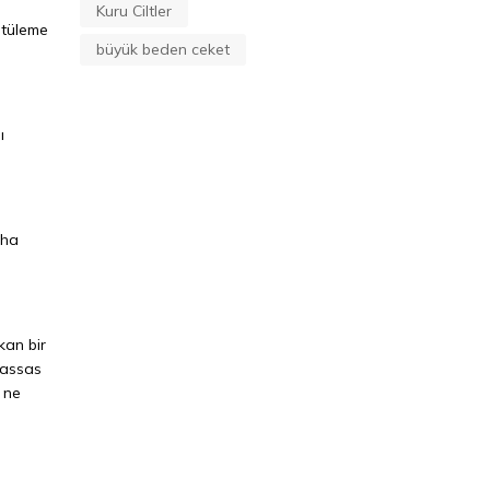
Kuru Ciltler
ntüleme
büyük beden ceket
ı
aha
kan bir
hassas
 ne