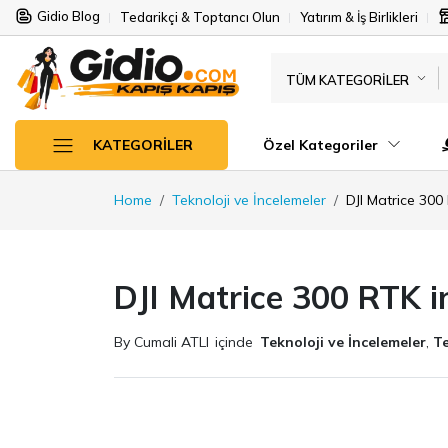
Gidio Blog
Tedarikçi & Toptancı Olun
Yatırım & İş Birlikleri
TÜM KATEGORILER
Özel Kategoriler
KATEGORILER
Home
Teknoloji ve İncelemeler
DJI Matrice 300
DJI Matrice 300 RTK i
By Cumali ATLI
içinde
Teknoloji ve İncelemeler
,
Te