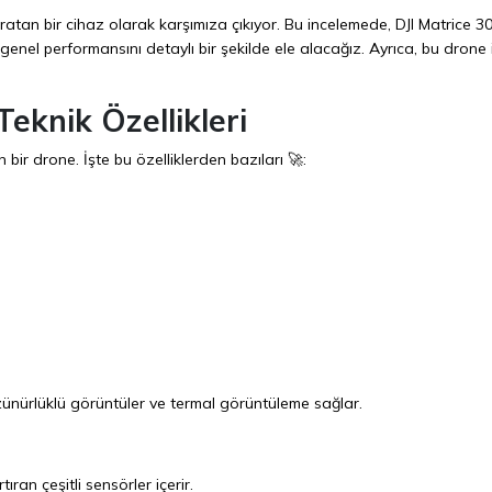
ratan bir cihaz olarak karşımıza çıkıyor. Bu incelemede, DJI Matrice 3
 genel performansını detaylı bir şekilde ele alacağız. Ayrıca, bu drone ile
eknik Özellikleri
 bir drone. İşte bu özelliklerden bazıları 🚀:
ünürlüklü görüntüler ve termal görüntüleme sağlar.
ran çeşitli sensörler içerir.