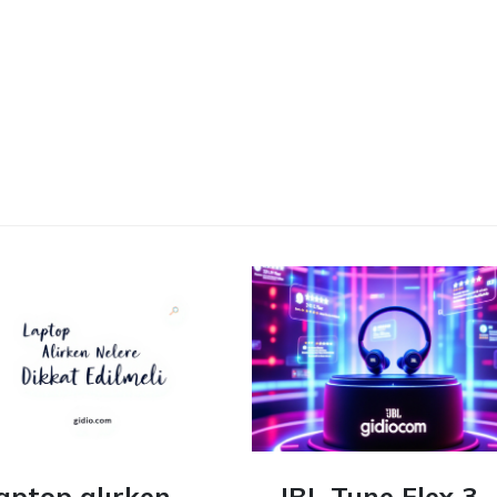
aptop alırken
JBL Tune Flex 3