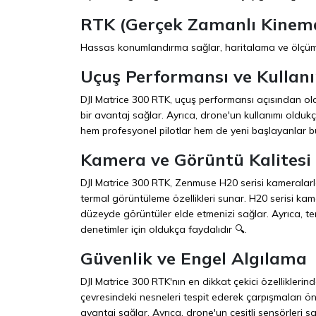
RTK (Gerçek Zamanlı Kinema
Hassas konumlandırma sağlar, haritalama ve ölçüm u
Uçuş Performansı ve Kullanı
DJI Matrice 300 RTK, uçuş performansı açısından oldu
bir avantaj sağlar. Ayrıca, drone'un kullanımı oldukç
hem profesyonel pilotlar hem de yeni başlayanlar bu 
Kamera ve Görüntü Kalitesi
DJI Matrice 300 RTK, Zenmuse H20 serisi kameralarl
termal görüntüleme özellikleri sunar. H20 serisi kam
düzeyde görüntüler elde etmenizi sağlar. Ayrıca, t
denetimler için oldukça faydalıdır 🔍.
Güvenlik ve Engel Algılama
DJI Matrice 300 RTK'nın en dikkat çekici özelliklerin
çevresindeki nesneleri tespit ederek çarpışmaları ön
avantaj sağlar. Ayrıca, drone'un çeşitli sensörleri s