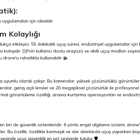
tik):
ygulamaları için idealdir.
m Kolaylığı
kça etkileyici. 55 dakikalık uçuş süresi, endüstriyel uygulamalar için
a kolaydır. DJI'nin kullanıcı dostu arayüzü ve akıllı uçuş modları sayes
drone'u rahatlıkla kullanabilir 🚁.
a uyumlu olarak çalışır. Bu kameralar, yüksek çözünürlüklü görüntüler
eralar, geniş açılı lensler ve 20 megapiksel çözünürlük ile profesyonel
ermal görüntüleme özelliği, arama-kurtarma operasyonları ve endüstri
den biri de güvenlik sistemleridir. 6 yönlü engel algılama sistemi, drone
ler. Bu özellik, özellikle karmaşık ve dar alanlarda uçuş yaparken büy
ayesinde uçuş güvenliği en üst seviyede tutulur 🛡️.