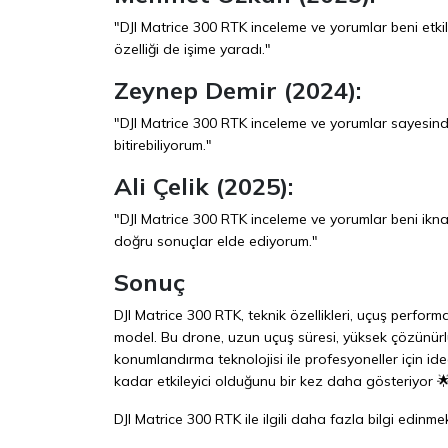
"DJI Matrice 300 RTK inceleme ve yorumlar beni etk
özelliği de işime yaradı."
Zeynep Demir (2024):
"DJI Matrice 300 RTK inceleme ve yorumlar sayesinde b
bitirebiliyorum."
Ali Çelik (2025):
"DJI Matrice 300 RTK inceleme ve yorumlar beni ikna 
doğru sonuçlar elde ediyorum."
Sonuç
DJI Matrice 300 RTK, teknik özellikleri, uçuş perfor
model. Bu drone, uzun uçuş süresi, yüksek çözünürlü
konumlandırma teknolojisi ile profesyoneller için id
kadar etkileyici olduğunu bir kez daha gösteriyor 🌟
DJI Matrice 300 RTK ile ilgili daha fazla bilgi edinmek