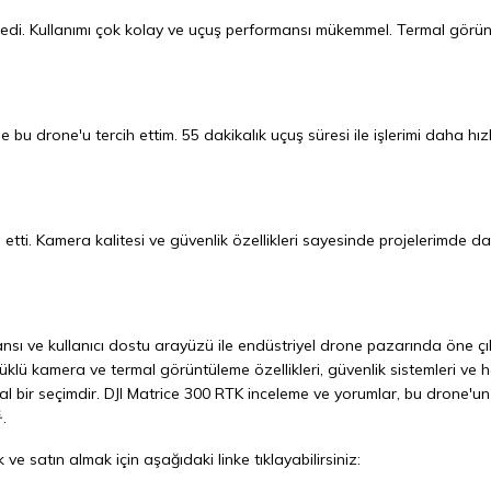
iledi. Kullanımı çok kolay ve uçuş performansı mükemmel. Termal görü
u drone'u tercih ettim. 55 dakikalık uçuş süresi ile işlerimi daha hızl
etti. Kamera kalitesi ve güvenlik özellikleri sayesinde projelerimde d
mansı ve kullanıcı dostu arayüzü ile endüstriyel drone pazarında öne çı
klü kamera ve termal görüntüleme özellikleri, güvenlik sistemleri ve 
eal bir seçimdir. DJI Matrice 300 RTK inceleme ve yorumlar, bu drone'un
.
 ve satın almak için aşağıdaki linke tıklayabilirsiniz: