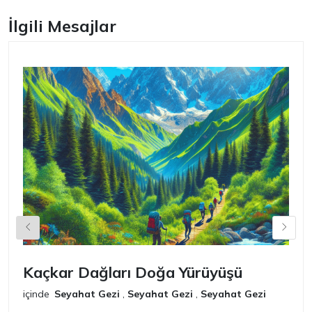
İlgili Mesajlar
Kaçkar Dağları Doğa Yürüyüşü
K
içinde
Seyahat Gezi
,
Seyahat Gezi
,
Seyahat Gezi
iç