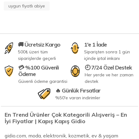
uygun fiyatlı abiye
🚚 Ücretsiz Kargo
1'e 1 İade
500₺ üzeri tüm
Siparişten sonra 1 gün
siparişlerde geçerli
içinde iptal imkanı
💳 %100 Güvenli
🕘 7/24 Özel Destek
Ödeme
Her yerde ve her zaman
Güvenli ödeme garantisi
destek
🔥 Günlük Fırsatlar
%50'e varan indirimler
En Trend Ürünler Çok Kategorili Alışveriş – En
İyi Fiyatlar | Kapış Kapış Gidio
gidio.com, moda, elektronik, kozmetik, ev & yaşam