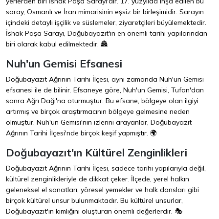
yerlerden biri İshak Paşa Sarayı'dır. 17. yüzyılda inşa edilen bu
saray, Osmanlı ve İran mimarisinin eşsiz bir birleşimidir. Sarayın
içindeki detaylı işçilik ve süslemeler, ziyaretçileri büyülemektedir.
İshak Paşa Sarayı, Doğubayazıt'ın en önemli tarihi yapılarından
biri olarak kabul edilmektedir. 🏯
Nuh'un Gemisi Efsanesi
Doğubayazıt Ağrının Tarihi İlçesi, aynı zamanda Nuh'un Gemisi
efsanesi ile de bilinir. Efsaneye göre, Nuh'un Gemisi, Tufan'dan
sonra Ağrı Dağı'na oturmuştur. Bu efsane, bölgeye olan ilgiyi
artırmış ve birçok araştırmacının bölgeye gelmesine neden
olmuştur. Nuh'un Gemisi'nin izlerini arayanlar, Doğubayazıt
Ağrının Tarihi İlçesi'nde birçok keşif yapmıştır. 🌍
Doğubayazıt'ın Kültürel Zenginlikleri
Doğubayazıt Ağrının Tarihi İlçesi, sadece tarihi yapılarıyla değil,
kültürel zenginlikleriyle de dikkat çeker. İlçede, yerel halkın
geleneksel el sanatları, yöresel yemekler ve halk dansları gibi
birçok kültürel unsur bulunmaktadır. Bu kültürel unsurlar,
Doğubayazıt'ın kimliğini oluşturan önemli değerlerdir. 🎭