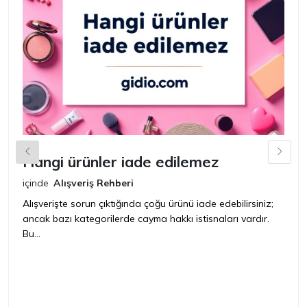
Hangi ürünler iade edilemez
G
n
içinde
Alışveriş Rehberi
iç
Alışverişte sorun çıktığında çoğu ürünü iade edebilirsiniz;
ancak bazı kategorilerde cayma hakkı istisnaları vardır.
İ
Bu...
ür
bir