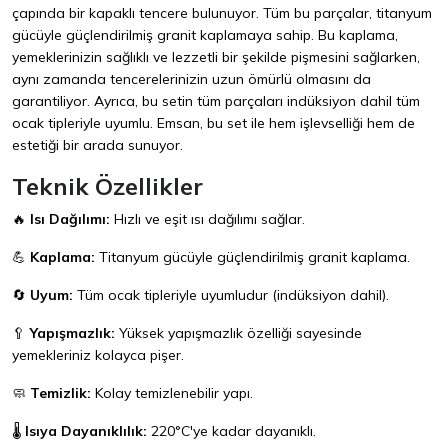
çapında bir kapaklı tencere bulunuyor. Tüm bu parçalar, titanyum
gücüyle güçlendirilmiş granit kaplamaya sahip. Bu kaplama,
yemeklerinizin sağlıklı ve lezzetli bir şekilde pişmesini sağlarken,
aynı zamanda tencerelerinizin uzun ömürlü olmasını da
garantiliyor. Ayrıca, bu setin tüm parçaları indüksiyon dahil tüm
ocak tipleriyle uyumlu. Emsan, bu set ile hem işlevselliği hem de
estetiği bir arada sunuyor.
Teknik Özellikler
🔥
Isı Dağılımı:
Hızlı ve eşit ısı dağılımı sağlar.
💪
Kaplama:
Titanyum gücüyle güçlendirilmiş granit kaplama.
🔄
Uyum:
Tüm ocak tipleriyle uyumludur (indüksiyon dahil).
🥄
Yapışmazlık:
Yüksek yapışmazlık özelliği sayesinde
yemekleriniz kolayca pişer.
🧼
Temizlik:
Kolay temizlenebilir yapı.
🌡️
Isıya Dayanıklılık:
220°C'ye kadar dayanıklı.