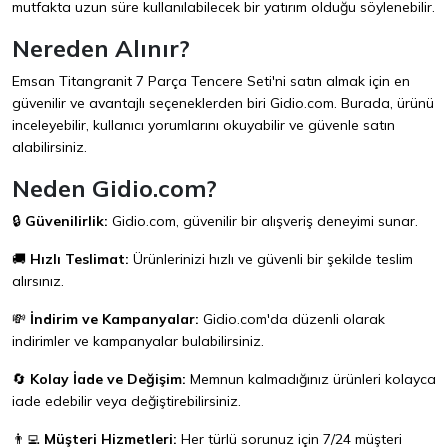
mutfakta uzun süre kullanılabilecek bir yatırım olduğu söylenebilir.
Nereden Alınır?
Emsan Titangranit 7 Parça Tencere Seti'ni satın almak için en
güvenilir ve avantajlı seçeneklerden biri
Gidio.com
. Burada, ürünü
inceleyebilir, kullanıcı yorumlarını okuyabilir ve güvenle satın
alabilirsiniz.
Neden Gidio.com?
🔒
Güvenilirlik:
Gidio.com
, güvenilir bir alışveriş deneyimi sunar.
🚚
Hızlı Teslimat:
Ürünlerinizi hızlı ve güvenli bir şekilde teslim
alırsınız.
💸
İndirim ve Kampanyalar:
Gidio.com
'da düzenli olarak
indirimler ve kampanyalar bulabilirsiniz.
🔄
Kolay İade ve Değişim:
Memnun kalmadığınız ürünleri kolayca
iade edebilir veya değiştirebilirsiniz.
👨‍💻
Müşteri Hizmetleri:
Her türlü sorunuz için 7/24 müşteri