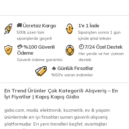
🚚 Ücretsiz Kargo
1'e 1 İade
500₺ üzeri tüm
Siparişten sonra 1 gün
siparişlerde geçerli
içinde iptal imkanı
💳 %100 Güvenli
🕘 7/24 Özel Destek
Ödeme
Her yerde ve her zaman
Güvenli ödeme garantisi
destek
🔥 Günlük Fırsatlar
%50'e varan indirimler
En Trend Ürünler Çok Kategorili Alışveriş – En
İyi Fiyatlar | Kapış Kapış Gidio
gidio.com, moda, elektronik, kozmetik, ev & yaşam
ürünlerinde en iyi fırsatları sunan güvenli alışveriş
platformudur. En yeni trendleri keşfet, avantajları