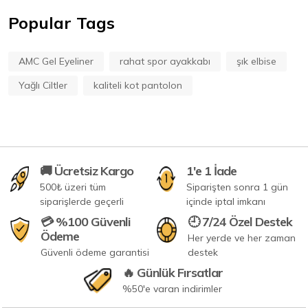
Popular Tags
AMC Gel Eyeliner
rahat spor ayakkabı
şık elbise
Yağlı Ciltler
kaliteli kot pantolon
🚚 Ücretsiz Kargo
1'e 1 İade
500₺ üzeri tüm
Siparişten sonra 1 gün
siparişlerde geçerli
içinde iptal imkanı
💳 %100 Güvenli
🕘 7/24 Özel Destek
Ödeme
Her yerde ve her zaman
Güvenli ödeme garantisi
destek
🔥 Günlük Fırsatlar
%50'e varan indirimler