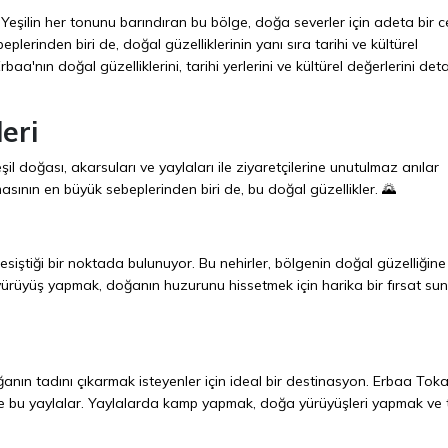
. Yeşilin her tonunu barındıran bu bölge, doğa severler için adeta bir c
erinden biri de, doğal güzelliklerinin yanı sıra tarihi ve kültürel
a'nın doğal güzelliklerini, tarihi yerlerini ve kültürel değerlerini detay
eri
il doğası, akarsuları ve yaylaları ile ziyaretçilerine unutulmaz anılar
sının en büyük sebeplerinden biri de, bu doğal güzellikler. 🌄
 kesiştiği bir noktada bulunuyor. Bu nehirler, bölgenin doğal güzelliğin
da yürüyüş yapmak, doğanın huzurunu hissetmek için harika bir fırsat su
anın tadını çıkarmak isteyenler için ideal bir destinasyon. Erbaa Toka
 de bu yaylalar. Yaylalarda kamp yapmak, doğa yürüyüşleri yapmak ve 