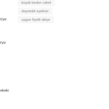
büyük beden ceket
dayanıklı eyeliner
a'ya
uygun fiyatlı abiye
a'ya
sebebi