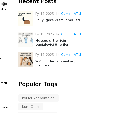
Recent Posts
 Doğa
iklerini
Eyl 19, 2025
ile
Cumali ATLI
En iyi gece kremi önerileri
Eyl 19, 2025
ile
Cumali ATLI
Hassas ciltler için
temizleyici önerileri
Eyl 19, 2025
ile
Cumali ATLI
t
Yağlı ciltler için makyaj
ürünleri
Popular Tags
ırsat
kaliteli kot pantolon
Kuru Ciltler
fotoğraf