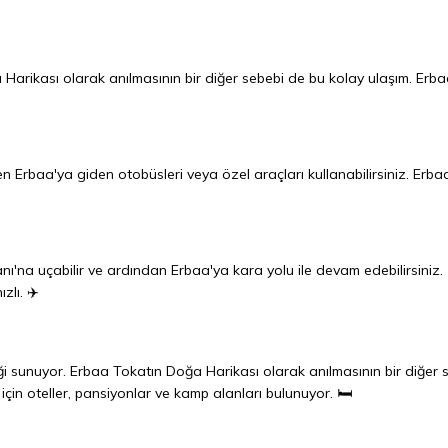
Harikası olarak anılmasının bir diğer sebebi de bu kolay ulaşım. Erba
n Erbaa'ya giden otobüsleri veya özel araçları kullanabilirsiniz. Erba
ı'na uçabilir ve ardından Erbaa'ya kara yolu ile devam edebilirsiniz.
zlı. ✈️
i sunuyor. Erbaa Tokatın Doğa Harikası olarak anılmasının bir diğer 
n oteller, pansiyonlar ve kamp alanları bulunuyor. 🛏️