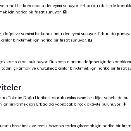
lu ve rahat bir konaklama deneyimi sunuyor. Erbaa'da otellerde konak
ek için harika bir fırsat sunuyor. 🏨
r, doğal ve samimi bir konaklama deneyimi sunuyor. Erbaa'da pansiy
lar biriktirmek için harika bir fırsat sunuyor. 🏡
irçok kamp alanı bulunuyor. Bu kamp alanları, doğanın içinde konakla
ını çıkarmak ve unutulmaz anılar biriktirmek için harika bir fırsat s
iteler
Erbaa Tokatın Doğa Harikası olarak anılmasının bir diğer sebebi de bu
lar biriktirmek için Erbaa'da yapılacak birçok aktivite bulunuyor. 🌲
nu hissetmek ve temiz havanın tadını çıkarmak için harika bir fırsa