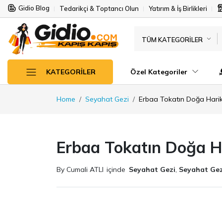
Gidio Blog
Tedarikçi & Toptancı Olun
Yatırım & İş Birlikleri
TÜM KATEGORILER
Özel Kategoriler
KATEGORILER
Home
Seyahat Gezi
Erbaa Tokatın Doğa Harik
Erbaa Tokatın Doğa H
By Cumali ATLI
içinde
Seyahat Gezi
,
Seyahat Gez