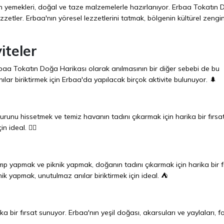
'nın yemekleri, doğal ve taze malzemelerle hazırlanıyor. Erbaa Tokatın
zetler. Erbaa'nın yöresel lezzetlerini tatmak, bölgenin kültürel zenginl
iteler
Erbaa Tokatın Doğa Harikası olarak anılmasının bir diğer sebebi de bu
lar biriktirmek için Erbaa'da yapılacak birçok aktivite bulunuyor. 🌲
nu hissetmek ve temiz havanın tadını çıkarmak için harika bir fırsa
 ideal. 🚶‍♂️
amp yapmak ve piknik yapmak, doğanın tadını çıkarmak için harika bir f
 yapmak, unutulmaz anılar biriktirmek için ideal. ⛺
ika bir fırsat sunuyor. Erbaa'nın yeşil doğası, akarsuları ve yaylaları, 