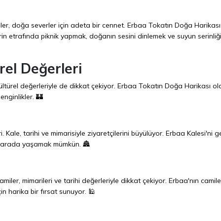
leler, doğa severler için adeta bir cennet. Erbaa Tokatın Doğa Harikas
erin etrafında piknik yapmak, doğanın sesini dinlemek ve suyun serinliği
rel Değerleri
 kültürel değerleriyle de dikkat çekiyor. Erbaa Tokatın Doğa Harikası ol
enginlikler. 🏰
i. Kale, tarihi ve mimarisiyle ziyaretçilerini büyülüyor. Erbaa Kalesi'ni 
 bir arada yaşamak mümkün. 🏯
miler, mimarileri ve tarihi değerleriyle dikkat çekiyor. Erbaa'nın camile
in harika bir fırsat sunuyor. 🕌