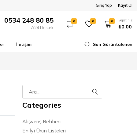
Giriş Yap
Kayıt Ol
0534 248 80 85
Sepetiniz
0
0
0
₺0.00
7/24 Destek
er
İletişim
Son Görüntülenen
Categories
Alışveriş Rehberi
En İyi Ürün Listeleri