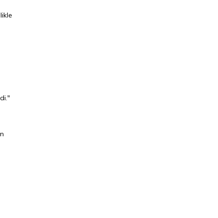
ikle
di."
en