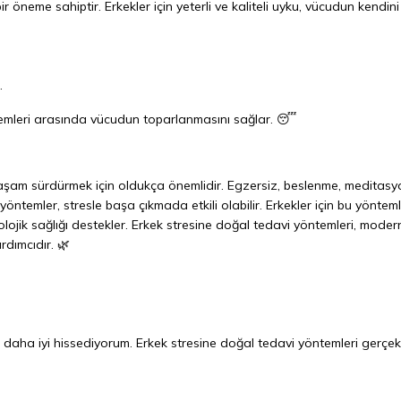
r öneme sahiptir. Erkekler için yeterli ve kaliteli uyku, vücudun kendini
.
temleri arasında vücudun toparlanmasını sağlar. 😴
r yaşam sürdürmek için oldukça önemlidir. Egzersiz, beslenme, meditasy
yöntemler, stresle başa çıkmada etkili olabilir. Erkekler için bu yönteml
lojik sağlığı destekler. Erkek stresine doğal tedavi yöntemleri, moder
rdımcıdır. 🌿
aha iyi hissediyorum. Erkek stresine doğal tedavi yöntemleri gerçek