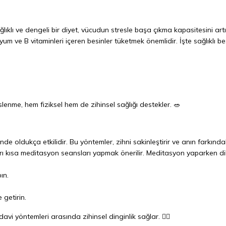
ıklı ve dengeli bir diyet, vücudun stresle başa çıkma kapasitesini artır
yum ve B vitaminleri içeren besinler tüketmek önemlidir. İşte sağlıklı b
enme, hem fiziksel hem de zihinsel sağlığı destekler. 🥗
e oldukça etkilidir. Bu yöntemler, zihni sakinleştirir ve anın farkındal
mları kısa meditasyon seansları yapmak önerilir. Meditasyon yaparken d
ın.
 getirin.
i yöntemleri arasında zihinsel dinginlik sağlar. 🧘‍♂️