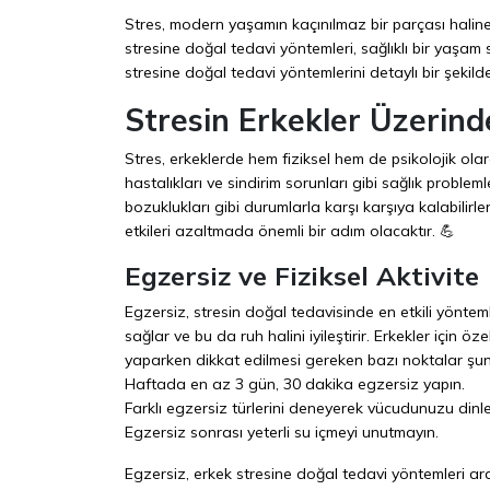
Stres, modern yaşamın kaçınılmaz bir parçası halin
stresine doğal tedavi yöntemleri, sağlıklı bir yaşam
stresine doğal tedavi yöntemlerini detaylı bir şekilde 
Stresin Erkekler Üzerinde
Stres, erkeklerde hem fiziksel hem de psikolojik olarak
hastalıkları ve sindirim sorunları gibi sağlık problem
bozuklukları gibi durumlarla karşı karşıya kalabilir
etkileri azaltmada önemli bir adım olacaktır. 💪
Egzersiz ve Fiziksel Aktivite
Egzersiz, stresin doğal tedavisinde en etkili yönte
sağlar ve bu da ruh halini iyileştirir. Erkekler için öz
yaparken dikkat edilmesi gereken bazı noktalar şunl
Haftada en az 3 gün, 30 dakika egzersiz yapın.
Farklı egzersiz türlerini deneyerek vücudunuzu dinle
Egzersiz sonrası yeterli su içmeyi unutmayın.
Egzersiz, erkek stresine doğal tedavi yöntemleri arasın