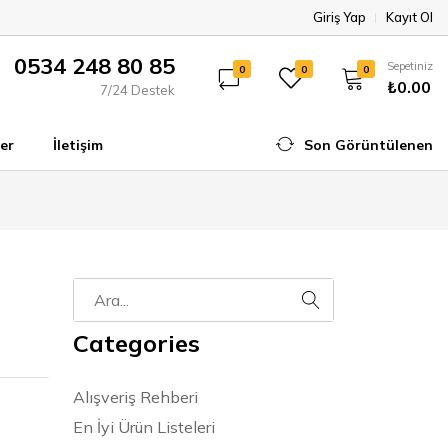
Giriş Yap
Kayıt Ol
0534 248 80 85
Sepetiniz
0
0
0
₺0.00
7/24 Destek
er
İletişim
Son Görüntülenen
Categories
Alışveriş Rehberi
En İyi Ürün Listeleri