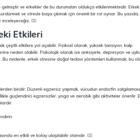
e gelmiştir ve erkekler de bu durumdan oldukça etkilenmektedir. Erkek
 sürdürmek ve stresle başa çıkmak için önemli bir rol oynar. Bu yazıda,
inceleyeceğiz. 🧘‍♂️
ki Etkileri
 çeşitli etkilere yol açabilir. Fiziksel olarak, yüksek tansiyon, kalp
lerine neden olabilir. Psikolojik olarak ise anksiyete, depresyon ve uyk
ler. Bu nedenle, erkek stresine doğal tedavi yöntemleri kullanmak, bu o
mlerden biridir. Düzenli egzersiz yapmak, vücudun endorfin salgılaması
ellikle güçlendirici egzersizler, yoga ve aerobik gibi aktiviteler önerilir.
ardır:
ndirin.
da en etkili ve kolay ulaşılabilir olanıdır. 🏃‍♂️