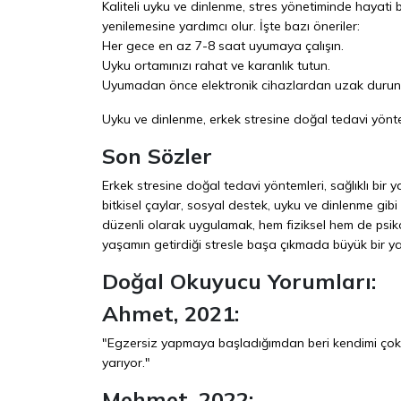
Kaliteli uyku ve dinlenme, stres yönetiminde hayati bi
yenilemesine yardımcı olur. İşte bazı öneriler:
Her gece en az 7-8 saat uyumaya çalışın.
Uyku ortamınızı rahat ve karanlık tutun.
Uyumadan önce elektronik cihazlardan uzak durun
Uyku ve dinlenme, erkek stresine doğal tedavi yön
Son Sözler
Erkek stresine doğal tedavi yöntemleri, sağlıklı bi
bitkisel çaylar, sosyal destek, uyku ve dinlenme gibi 
düzenli olarak uygulamak, hem fiziksel hem de psiko
yaşamın getirdiği stresle başa çıkmada büyük bir ya
Doğal Okuyucu Yorumları:
Ahmet, 2021:
"Egzersiz yapmaya başladığımdan beri kendimi çok d
yarıyor."
Mehmet, 2022: