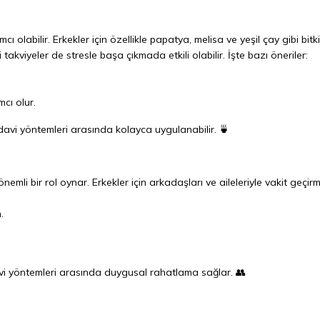
cı olabilir. Erkekler için özellikle papatya, melisa ve yeşil çay gibi bitk
akviyeler de stresle başa çıkmada etkili olabilir. İşte bazı öneriler:
cı olur.
edavi yöntemleri arasında kolayca uygulanabilir. 🍵
nemli bir rol oynar. Erkekler için arkadaşları ve aileleriyle vakit geçir
.
avi yöntemleri arasında duygusal rahatlama sağlar. 👥