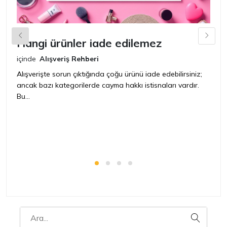
Hangi ürünler iade edilemez
G
n
içinde
Alışveriş Rehberi
iç
Alışverişte sorun çıktığında çoğu ürünü iade edebilirsiniz;
ancak bazı kategorilerde cayma hakkı istisnaları vardır.
İ
Bu...
ür
bir