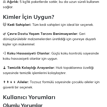
⚖️
Ağırlık:
5 kg'lık paketlerde satılır, bu da uzun süreli kullanım
sağlar.
Kimler İçin Uygun?
🐱
Kedi Sahipleri:
Tüm kedi sahipleri için ideal bir seçenek.
🌿
Çevre Dostu Yaşam Tarzını Benimseyenler:
Geri
dönüştürülebilir malzemelerden üretildiği için çevreye duyarlı
kişiler için mükemmel.
💨
Koku Hassasiyeti Olanlar:
Güçlü koku kontrolü sayesinde
koku hassasiyeti olanlar için uygun.
🧹
Temizlik Kolaylığı Arayanlar:
Hızlı topaklanma özelliği
sayesinde temizlik işlemlerini kolaylaştırır.
👨‍👩‍👧‍👦
Aileler:
Tozsuz formülü sayesinde çocuklu aileler için
güvenli bir seçenek.
Kullanıcı Yorumları
Olumlu Yorumlar