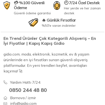
💳 %100 Güvenli
🕘 7/24 Özel Destek
Ödeme
Her yerde ve her zaman
Güvenli ödeme garantisi
destek
🔥 Günlük Fırsatlar
%50'e varan indirimler
En Trend Ürünler Çok Kategorili Alışveriş – En
İyi Fiyatlar | Kapış Kapış Gidio
gidio.com, moda, elektronik, kozmetik, ev & yaşam
ürünlerinde en iyi fırsatları sunan güvenli alışveriş
platformudur. En yeni trendleri keşfet, avantajları
kaçırma! 🚀
Yardım Hattı 7/24:
0850 244 48 80
Bornova / izmir
info@gidio.com