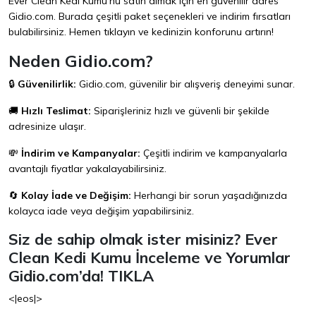
Ever Clean Kedi Kumu'nu satın almak için en güvenilir adres
Gidio.com
. Burada çeşitli paket seçenekleri ve indirim fırsatları
bulabilirsiniz. Hemen tıklayın ve kedinizin konforunu artırın!
Neden Gidio.com?
🔒
Güvenilirlik:
Gidio.com
, güvenilir bir alışveriş deneyimi sunar.
🚚
Hızlı Teslimat:
Siparişleriniz hızlı ve güvenli bir şekilde
adresinize ulaşır.
💸
İndirim ve Kampanyalar:
Çeşitli indirim ve kampanyalarla
avantajlı fiyatlar yakalayabilirsiniz.
🔄
Kolay İade ve Değişim:
Herhangi bir sorun yaşadığınızda
kolayca iade veya değişim yapabilirsiniz.
Siz de sahip olmak ister misiniz? Ever
Clean Kedi Kumu İnceleme ve Yorumlar
Gidio.com’da!
TIKLA
<|eos|>