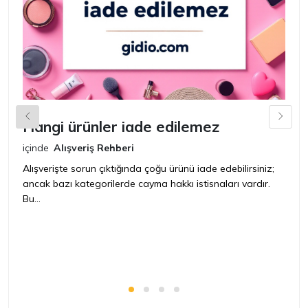
Hangi ürünler iade edilemez
G
n
içinde
Alışveriş Rehberi
iç
Alışverişte sorun çıktığında çoğu ürünü iade edebilirsiniz;
ancak bazı kategorilerde cayma hakkı istisnaları vardır.
İ
Bu...
ür
bir