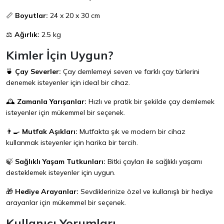
📏
Boyutlar:
24 x 20 x 30 cm
⚖️
Ağırlık:
2.5 kg
Kimler İçin Uygun?
🍵
Çay Severler:
Çay demlemeyi seven ve farklı çay türlerini
denemek isteyenler için ideal bir cihaz.
🕰️
Zamanla Yarışanlar:
Hızlı ve pratik bir şekilde çay demlemek
isteyenler için mükemmel bir seçenek.
👨‍🍳
Mutfak Aşıkları:
Mutfakta şık ve modern bir cihaz
kullanmak isteyenler için harika bir tercih.
🍃
Sağlıklı Yaşam Tutkunları:
Bitki çayları ile sağlıklı yaşamı
desteklemek isteyenler için uygun.
🎁
Hediye Arayanlar:
Sevdiklerinize özel ve kullanışlı bir hediye
arayanlar için mükemmel bir seçenek.
Kullanıcı Yorumları