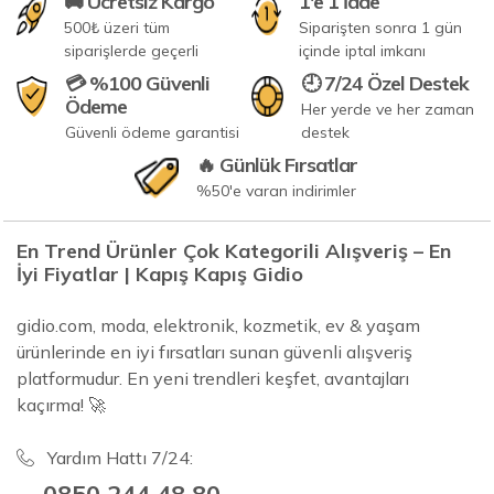
🚚 Ücretsiz Kargo
1'e 1 İade
500₺ üzeri tüm
Siparişten sonra 1 gün
siparişlerde geçerli
içinde iptal imkanı
💳 %100 Güvenli
🕘 7/24 Özel Destek
Ödeme
Her yerde ve her zaman
Güvenli ödeme garantisi
destek
🔥 Günlük Fırsatlar
%50'e varan indirimler
En Trend Ürünler Çok Kategorili Alışveriş – En
İyi Fiyatlar | Kapış Kapış Gidio
gidio.com, moda, elektronik, kozmetik, ev & yaşam
ürünlerinde en iyi fırsatları sunan güvenli alışveriş
platformudur. En yeni trendleri keşfet, avantajları
kaçırma! 🚀
Yardım Hattı 7/24:
0850 244 48 80