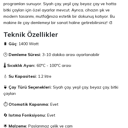
programları sunuyor. Siyah çay, yeşil çay, beyaz çay ve hatta
bitki çayları için özel ayarlar mevcut. Ayrıca, cihazın şık ve
modern tasarımı, mutfağınıza estetik bir dokunuş katıyor. Bu
makine ile çay demlemeyi bir sanat haline getirebilirsiniz! 🎨
Teknik Özellikler
🔋
Güç:
1400 Watt
🕒
Demleme Süresi:
3-10 dakika arası ayarlanabilir
🌡️
Sıcaklık Ayarı:
60°C - 100°C arası
💧
Su Kapasitesi:
1.2 litre
🍵
Çay Türü Seçenekleri:
Siyah çay, yeşil çay, beyaz çay, bitki
çayları
⏱️
Otomatik Kapanma:
Evet
🔄
Isıtma Fonksiyonu:
Evet
🌟
Malzeme:
Paslanmaz çelik ve cam