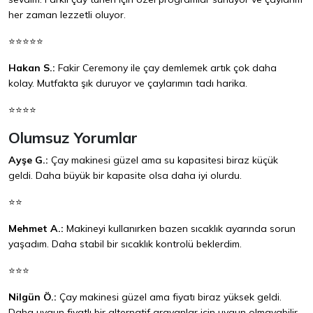
her zaman lezzetli oluyor.
⭐⭐⭐⭐⭐
Hakan S.:
Fakir Ceremony ile çay demlemek artık çok daha
kolay. Mutfakta şık duruyor ve çaylarımın tadı harika.
⭐⭐⭐⭐
Olumsuz Yorumlar
Ayşe G.:
Çay makinesi güzel ama su kapasitesi biraz küçük
geldi. Daha büyük bir kapasite olsa daha iyi olurdu.
⭐⭐
Mehmet A.:
Makineyi kullanırken bazen sıcaklık ayarında sorun
yaşadım. Daha stabil bir sıcaklık kontrolü beklerdim.
⭐⭐⭐
Nilgün Ö.:
Çay makinesi güzel ama fiyatı biraz yüksek geldi.
Daha uygun fiyatlı bir alternatif arayanlar için uygun olmayabilir.