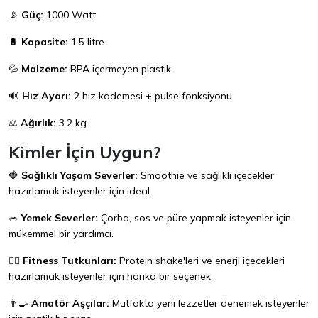
📡
Güç:
1000 Watt
🔋
Kapasite:
1.5 litre
💦
Malzeme:
BPA içermeyen plastik
🔊
Hız Ayarı:
2 hız kademesi + pulse fonksiyonu
⚖️
Ağırlık:
3.2 kg
Kimler İçin Uygun?
🍓
Sağlıklı Yaşam Severler:
Smoothie ve sağlıklı içecekler
hazırlamak isteyenler için ideal.
🥗
Yemek Severler:
Çorba, sos ve püre yapmak isteyenler için
mükemmel bir yardımcı.
🏋️‍♀️
Fitness Tutkunları:
Protein shake'leri ve enerji içecekleri
hazırlamak isteyenler için harika bir seçenek.
👨‍🍳
Amatör Aşçılar:
Mutfakta yeni lezzetler denemek isteyenler