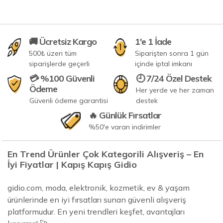
🚚 Ücretsiz Kargo
1'e 1 İade
500₺ üzeri tüm
Siparişten sonra 1 gün
siparişlerde geçerli
içinde iptal imkanı
💳 %100 Güvenli
🕘 7/24 Özel Destek
Ödeme
Her yerde ve her zaman
Güvenli ödeme garantisi
destek
🔥 Günlük Fırsatlar
%50'e varan indirimler
En Trend Ürünler Çok Kategorili Alışveriş – En
İyi Fiyatlar | Kapış Kapış Gidio
gidio.com, moda, elektronik, kozmetik, ev & yaşam
ürünlerinde en iyi fırsatları sunan güvenli alışveriş
platformudur. En yeni trendleri keşfet, avantajları