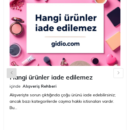
Hangi ürünler iade edilemez
G
n
içinde
Alışveriş Rehberi
iç
Alışverişte sorun çıktığında çoğu ürünü iade edebilirsiniz;
ancak bazı kategorilerde cayma hakkı istisnaları vardır.
İ
Bu...
ür
bir