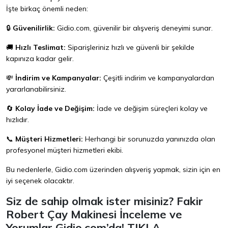
İşte birkaç önemli neden:
🔒
Güvenilirlik:
Gidio.com
, güvenilir bir alışveriş deneyimi sunar.
🚚
Hızlı Teslimat:
Siparişleriniz hızlı ve güvenli bir şekilde
kapınıza kadar gelir.
💸
İndirim ve Kampanyalar:
Çeşitli indirim ve kampanyalardan
yararlanabilirsiniz.
🔄
Kolay İade ve Değişim:
İade ve değişim süreçleri kolay ve
hızlıdır.
📞
Müşteri Hizmetleri:
Herhangi bir sorunuzda yanınızda olan
profesyonel müşteri hizmetleri ekibi.
Bu nedenlerle,
Gidio.com
üzerinden alışveriş yapmak, sizin için en
iyi seçenek olacaktır.
Siz de sahip olmak ister misiniz? Fakir
Robert Çay Makinesi İnceleme ve
Yorumlar Gidio.com’da!
TIKLA