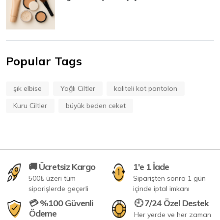
Popular Tags
şık elbise
Yağlı Ciltler
kaliteli kot pantolon
Kuru Ciltler
büyük beden ceket
🚚 Ücretsiz Kargo
1'e 1 İade
500₺ üzeri tüm
Siparişten sonra 1 gün
siparişlerde geçerli
içinde iptal imkanı
💳 %100 Güvenli
🕘 7/24 Özel Destek
Ödeme
Her yerde ve her zaman