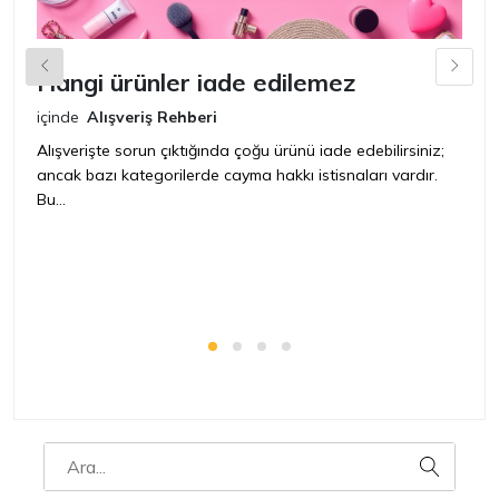
Hangi ürünler iade edilemez
G
n
içinde
Alışveriş Rehberi
iç
Alışverişte sorun çıktığında çoğu ürünü iade edebilirsiniz;
ancak bazı kategorilerde cayma hakkı istisnaları vardır.
İ
Bu...
ür
bir