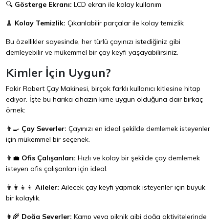
🔍
Gösterge Ekranı:
LCD ekran ile kolay kullanım
🧹
Kolay Temizlik:
Çıkarılabilir parçalar ile kolay temizlik
Bu özellikler sayesinde, her türlü çayınızı istediğiniz gibi
demleyebilir ve mükemmel bir çay keyfi yaşayabilirsiniz.
Kimler İçin Uygun?
Fakir Robert Çay Makinesi, birçok farklı kullanıcı kitlesine hitap
ediyor. İşte bu harika cihazın kime uygun olduğuna dair birkaç
örnek:
👨‍🍳
Çay Severler:
Çayınızı en ideal şekilde demlemek isteyenler
için mükemmel bir seçenek.
👨‍💼
Ofis Çalışanları:
Hızlı ve kolay bir şekilde çay demlemek
isteyen ofis çalışanları için ideal.
👨‍👩‍👧‍👦
Aileler:
Ailecek çay keyfi yapmak isteyenler için büyük
bir kolaylık.
👩‍🌾
Doğa Severler:
Kamp veya piknik gibi doğa aktivitelerinde