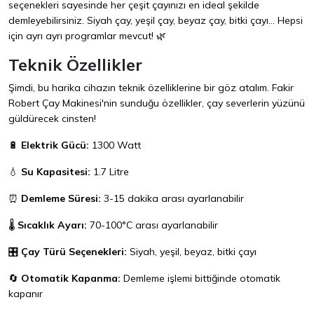
seçenekleri sayesinde her çeşit çayınızı en ideal şekilde
demleyebilirsiniz. Siyah çay, yeşil çay, beyaz çay, bitki çayı... Hepsi
için ayrı ayrı programlar mevcut! 🌿
Teknik Özellikler
Şimdi, bu harika cihazın teknik özelliklerine bir göz atalım. Fakir
Robert Çay Makinesi'nin sunduğu özellikler, çay severlerin yüzünü
güldürecek cinsten!
🔋
Elektrik Gücü:
1300 Watt
💧
Su Kapasitesi:
1.7 Litre
⏰
Demleme Süresi:
3-15 dakika arası ayarlanabilir
🌡️
Sıcaklık Ayarı:
70-100°C arası ayarlanabilir
🎛️
Çay Türü Seçenekleri:
Siyah, yeşil, beyaz, bitki çayı
🔄
Otomatik Kapanma:
Demleme işlemi bittiğinde otomatik
kapanır