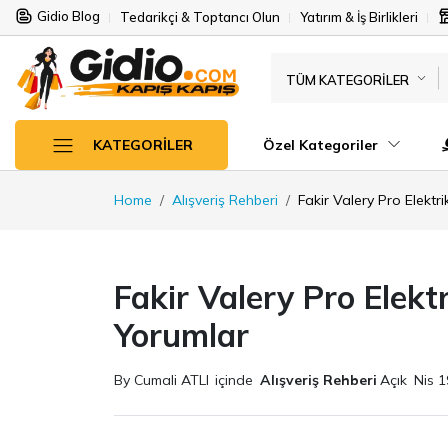
Gidio Blog
Tedarikçi & Toptancı Olun
Yatırım & İş Birlikleri
TÜM KATEGORILER
Özel Kategoriler
KATEGORILER
Home
Alışveriş Rehberi
Fakir Valery Pro Elektr
Fakir Valery Pro Elekt
Yorumlar
By Cumali ATLI
içinde
Alışveriş Rehberi
Açık
Nis 1