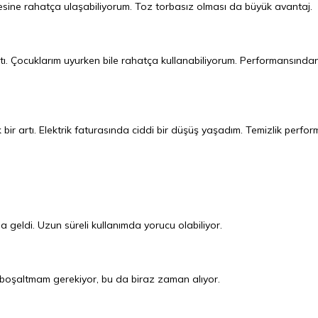
şesine rahatça ulaşabiliyorum. Toz torbasız olması da büyük avantaj.
tı. Çocuklarım uyurken bile rahatça kullanabiliyorum. Performansında
 bir artı. Elektrik faturasında ciddi bir düşüş yaşadım. Temizlik perfor
la geldi. Uzun süreli kullanımda yorucu olabiliyor.
k boşaltmam gerekiyor, bu da biraz zaman alıyor.