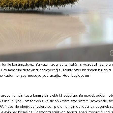
mlar ile karşınızdayız! Bu yazımızda, ev temizliğinin vazgeçilmezi olan
 Pro modelini detaylıca inceleyeceğiz. Teknik özelliklerinden kullanıcı
erine kadar her şeyi masaya yatıracağız. Hadi başlayalım!
arayanlar için tasarlanmış bir elektrikli süpürge. Bu model, güçlü mot
emizlik sunuyor. Toz torbasız ve siklonik filtreleme sistemi sayesinde, to
 filtresi ile alerjik bünyelere sahip olanlar için de ideal bir seçenek s
ile evin her köşesine ulaşmanızı sağlıyor. Ayrıca, enerji tasarruflu çal