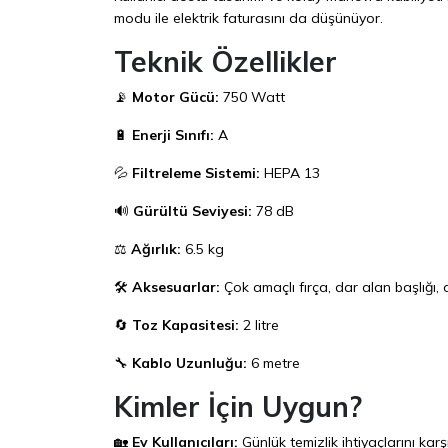
modu ile elektrik faturasını da düşünüyor.
Teknik Özellikler
📡
Motor Gücü:
750 Watt
🔋
Enerji Sınıfı:
A
💦
Filtreleme Sistemi:
HEPA 13
🔊
Gürültü Seviyesi:
78 dB
⚖️
Ağırlık:
6.5 kg
🛠️
Aksesuarlar:
Çok amaçlı fırça, dar alan başlığı,
🔄
Toz Kapasitesi:
2 litre
🔧
Kablo Uzunluğu:
6 metre
Kimler İçin Uygun?
🏡
Ev Kullanıcıları:
Günlük temizlik ihtiyaçlarını karş