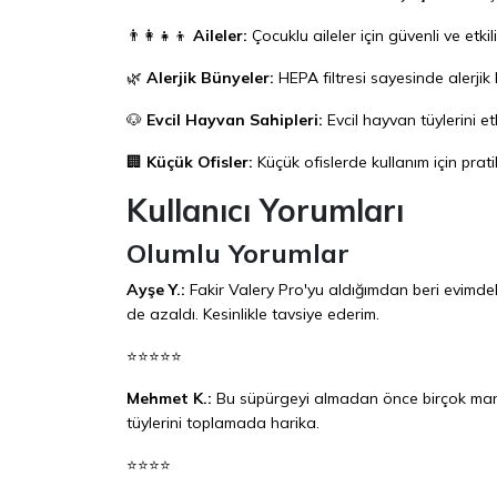
👨‍👩‍👧‍👦
Aileler:
Çocuklu aileler için güvenli ve etkili
🌿
Alerjik Bünyeler:
HEPA filtresi sayesinde alerjik 
🐶
Evcil Hayvan Sahipleri:
Evcil hayvan tüylerini etk
🏢
Küçük Ofisler:
Küçük ofislerde kullanım için pratik
Kullanıcı Yorumları
Olumlu Yorumlar
Ayşe Y.:
Fakir Valery Pro'yu aldığımdan beri evimdeki 
de azaldı. Kesinlikle tavsiye ederim.
⭐⭐⭐⭐⭐
Mehmet K.:
Bu süpürgeyi almadan önce birçok marka
tüylerini toplamada harika.
⭐⭐⭐⭐