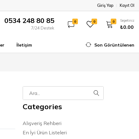
Giriş Yap
Kayıt Ol
0534 248 80 85
Sepetiniz
0
0
0
₺0.00
7/24 Destek
er
İletişim
Son Görüntülenen
Categories
Alışveriş Rehberi
En İyi Ürün Listeleri