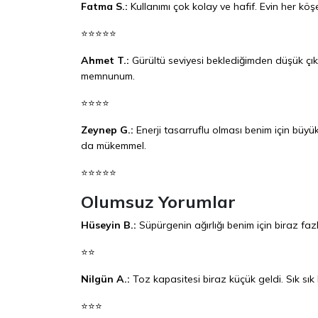
Fatma S.:
Kullanımı çok kolay ve hafif. Evin her kö
⭐⭐⭐⭐⭐
Ahmet T.:
Gürültü seviyesi beklediğimden düşük çık
memnunum.
⭐⭐⭐⭐
Zeynep G.:
Enerji tasarruflu olması benim için büyük
da mükemmel.
⭐⭐⭐⭐⭐
Olumsuz Yorumlar
Hüseyin B.:
Süpürgenin ağırlığı benim için biraz faz
⭐⭐
Nilgün A.:
Toz kapasitesi biraz küçük geldi. Sık sı
⭐⭐⭐