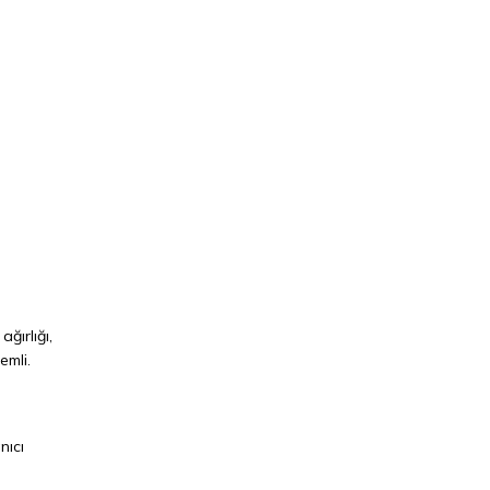
ğırlığı,
emli.
nıcı