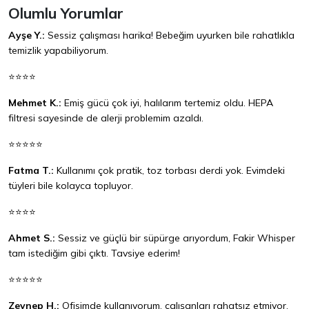
Olumlu Yorumlar
Ayşe Y.:
Sessiz çalışması harika! Bebeğim uyurken bile rahatlıkla
temizlik yapabiliyorum.
⭐⭐⭐⭐
Mehmet K.:
Emiş gücü çok iyi, halılarım tertemiz oldu. HEPA
filtresi sayesinde de alerji problemim azaldı.
⭐⭐⭐⭐⭐
Fatma T.:
Kullanımı çok pratik, toz torbası derdi yok. Evimdeki
tüyleri bile kolayca topluyor.
⭐⭐⭐⭐
Ahmet S.:
Sessiz ve güçlü bir süpürge arıyordum, Fakir Whisper
tam istediğim gibi çıktı. Tavsiye ederim!
⭐⭐⭐⭐⭐
Zeynep H.:
Ofisimde kullanıyorum, çalışanları rahatsız etmiyor.