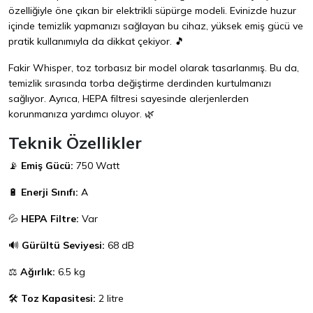
özelliğiyle öne çıkan bir elektrikli süpürge modeli. Evinizde huzur
içinde temizlik yapmanızı sağlayan bu cihaz, yüksek emiş gücü ve
pratik kullanımıyla da dikkat çekiyor. 🎵
Fakir Whisper, toz torbasız bir model olarak tasarlanmış. Bu da,
temizlik sırasında torba değiştirme derdinden kurtulmanızı
sağlıyor. Ayrıca, HEPA filtresi sayesinde alerjenlerden
korunmanıza yardımcı oluyor. 🌿
Teknik Özellikler
📡
Emiş Gücü:
750 Watt
🔋
Enerji Sınıfı:
A
💦
HEPA Filtre:
Var
🔊
Gürültü Seviyesi:
68 dB
⚖️
Ağırlık:
6.5 kg
🛠️
Toz Kapasitesi:
2 litre