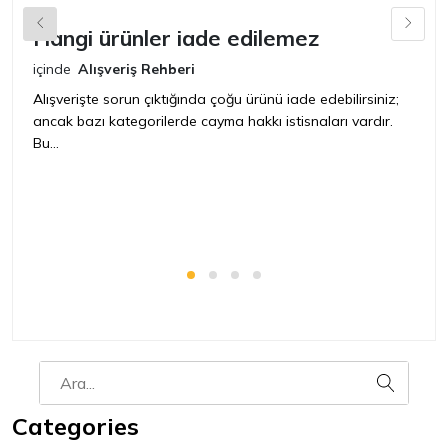
Hangi ürünler iade edilemez
G
n
içinde
Alışveriş Rehberi
iç
Alışverişte sorun çıktığında çoğu ürünü iade edebilirsiniz;
ancak bazı kategorilerde cayma hakkı istisnaları vardır.
İ
Bu...
ür
bir
Categories