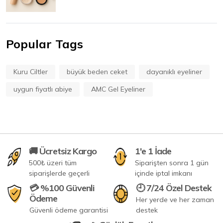
Popular Tags
Kuru Ciltler
büyük beden ceket
dayanıklı eyeliner
uygun fiyatlı abiye
AMC Gel Eyeliner
🚚 Ücretsiz Kargo
1'e 1 İade
500₺ üzeri tüm
Siparişten sonra 1 gün
siparişlerde geçerli
içinde iptal imkanı
💳 %100 Güvenli
🕘 7/24 Özel Destek
Ödeme
Her yerde ve her zaman
Güvenli ödeme garantisi
destek