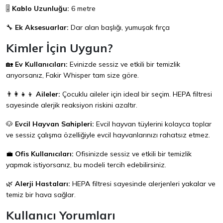
🎚️
Kablo Uzunluğu:
6 metre
🔧
Ek Aksesuarlar:
Dar alan başlığı, yumuşak fırça
Kimler İçin Uygun?
🏡
Ev Kullanıcıları:
Evinizde sessiz ve etkili bir temizlik
arıyorsanız, Fakir Whisper tam size göre.
👨‍👩‍👧‍👦
Aileler:
Çocuklu aileler için ideal bir seçim. HEPA filtresi
sayesinde alerjik reaksiyon riskini azaltır.
🐶
Evcil Hayvan Sahipleri:
Evcil hayvan tüylerini kolayca toplar
ve sessiz çalışma özelliğiyle evcil hayvanlarınızı rahatsız etmez.
💼
Ofis Kullanıcıları:
Ofisinizde sessiz ve etkili bir temizlik
yapmak istiyorsanız, bu modeli tercih edebilirsiniz.
🌿
Alerji Hastaları:
HEPA filtresi sayesinde alerjenleri yakalar ve
temiz bir hava sağlar.
Kullanıcı Yorumları