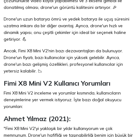
çözünürlükte video kaydı yapabilmesi ve 3 eksenli gimbal ile
donatılmış olması, drone'un görüntü kalitesini artırıyor. 🎉
Drone'un uzun batarya ömrü ve yedek batarya ile uçuş süresini
uzatma imkanı da bir diğer avantaj. Ayrıca, drone'un hızlı ve
dinamik yapısı, onu çeşitli çekimler için ideal bir seçenek haline
getiriyor. 💪
Ancak, Fimi X8 Mini V2'nin bazı dezavantajları da bulunuyor.
Drone'un fiyatı, bazı kullanıcılar için yüksek gelebilir. Ayrıca,
drone'un bazı gelişmiş özellikleri, profesyonel kullanıcılar için
yetersiz kalabilir. 📉
Fimi X8 Mini V2 Kullanıcı Yorumları
Fimi X8 Mini V2 inceleme ve yorumlar kısmında, kullanıcıların
deneyimlerine yer vermek istiyoruz. İşte bazı doğal okuyucu
yorumları:
Ahmet Yılmaz (2021):
"Fimi X8 Mini V2'yi yaklaşık bir yıldır kullanıyorum ve çok
memnunum. Drone'un hafifliği ve taşınabilirliği benim için büyük bir