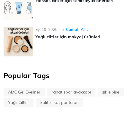
Hassas ciltler için temizleyici önerileri
Eyl 19, 2025
ile
Cumali ATLI
Yağlı ciltler için makyaj ürünleri
Popular Tags
AMC Gel Eyeliner
rahat spor ayakkabı
şık elbise
Yağlı Ciltler
kaliteli kot pantolon