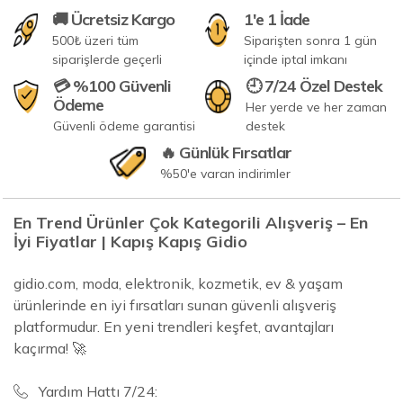
🚚 Ücretsiz Kargo
1'e 1 İade
500₺ üzeri tüm
Siparişten sonra 1 gün
siparişlerde geçerli
içinde iptal imkanı
💳 %100 Güvenli
🕘 7/24 Özel Destek
Ödeme
Her yerde ve her zaman
Güvenli ödeme garantisi
destek
🔥 Günlük Fırsatlar
%50'e varan indirimler
En Trend Ürünler Çok Kategorili Alışveriş – En
İyi Fiyatlar | Kapış Kapış Gidio
gidio.com, moda, elektronik, kozmetik, ev & yaşam
ürünlerinde en iyi fırsatları sunan güvenli alışveriş
platformudur. En yeni trendleri keşfet, avantajları
kaçırma! 🚀
Yardım Hattı 7/24: