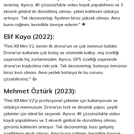
avantaj. Ayrıca, 4K çözünürlükte video kaydı yapabilmesi ve 3
eksenli gimbal ile donatılmış olması, çekim kalitesini oldukça
artırıyor. Tek dezavantajı, fiyatının biraz yüksek olması. Ama
buna rağmen, kesinlikle tavsiye ederim." 🌟
Elif Kaya (2022):
"Fimi X8 Mini V2, benim ilk drone'um ve çok memnun kaldım.
Drone'un kullanımı çok kolay ve otomatik kalkış- iniş özelliği
sayesinde hiç zorlanmadım. Ayrıca, GPS özelliği sayesinde
drone'un kaybolma riski yok. Tek dezavantajı, batarya ömrünün
biraz kısa olması. Ama yedek batarya ile bu sorunu
çözebilirsiniz." 👍
Mehmet Öztürk (2023):
"Fimi X8 Mini V2'yi profesyonel çekimler için kullanıyorum ve
oldukça memnunum. Drone'un hızlı ve dinamik yapısı, çeşitli
çekimler için ideal bir seçenek. Ayrıca, 4K çözünürlükte video
kaydı yapabilmesi ve 3 eksenli gimbal ile donatılmış olması,
görüntü kalitesini artırıyor. Tek dezavantajı, bazı gelişmiş
özelliklerin eksik olması. Ama buna rağmen, kesinlikle tavsiye