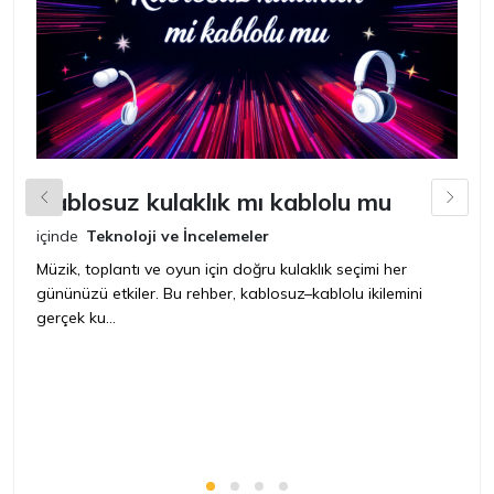
Kablosuz kulaklık mı kablolu mu
L
içinde
Teknoloji ve İncelemeler
iç
Müzik, toplantı ve oyun için doğru kulaklık seçimi her
Ye
gününüzü etkiler. Bu rehber, kablosuz–kablolu ikilemini
ya
gerçek ku...