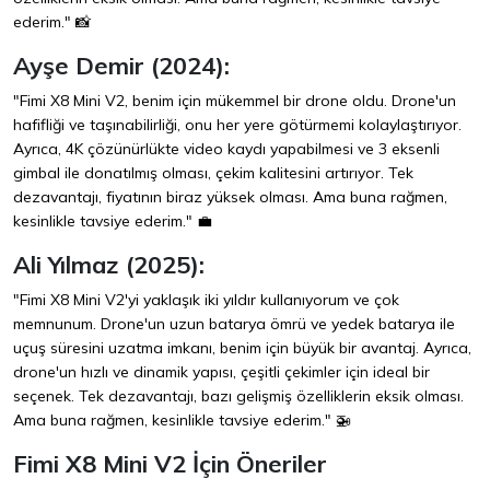
ederim." 📸
Ayşe Demir (2024):
"Fimi X8 Mini V2, benim için mükemmel bir drone oldu. Drone'un
hafifliği ve taşınabilirliği, onu her yere götürmemi kolaylaştırıyor.
Ayrıca, 4K çözünürlükte video kaydı yapabilmesi ve 3 eksenli
gimbal ile donatılmış olması, çekim kalitesini artırıyor. Tek
dezavantajı, fiyatının biraz yüksek olması. Ama buna rağmen,
kesinlikle tavsiye ederim." 💼
Ali Yılmaz (2025):
"Fimi X8 Mini V2'yi yaklaşık iki yıldır kullanıyorum ve çok
memnunum. Drone'un uzun batarya ömrü ve yedek batarya ile
uçuş süresini uzatma imkanı, benim için büyük bir avantaj. Ayrıca,
drone'un hızlı ve dinamik yapısı, çeşitli çekimler için ideal bir
seçenek. Tek dezavantajı, bazı gelişmiş özelliklerin eksik olması.
Ama buna rağmen, kesinlikle tavsiye ederim." 🚁
Fimi X8 Mini V2 İçin Öneriler